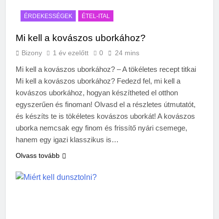
ÉRDEKESSÉGEK
ÉTEL-ITAL
Mi kell a kovászos uborkához?
Bizony
1 év ezelőtt
0
24 mins
Mi kell a kovászos uborkához? – A tökéletes recept titkai
Mi kell a kovászos uborkához? Fedezd fel, mi kell a
kovászos uborkához, hogyan készítheted el otthon
egyszerűen és finoman! Olvasd el a részletes útmutatót,
és készíts te is tökéletes kovászos uborkát! A kovászos
uborka nemcsak egy finom és frissítő nyári csemege,
hanem egy igazi klasszikus is…
Olvass tovább