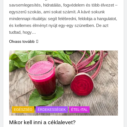
savsemlegesítés, hidratálás, fogvédelem és több élvezet –
egyszerű szokás, ami sokat számít. A kávé sokunk
mindennapi rituáléja: segít felébredni, feldobja a hangulatot,
és kellemes élményt nyújt egy-egy szünetben. De azt
tudtad, hogy…
Olvass tovább
EGÉSZSÉG
ÉRDEKESSÉGEK
ÉTEL-ITAL
Mikor kell inni a céklalevet?