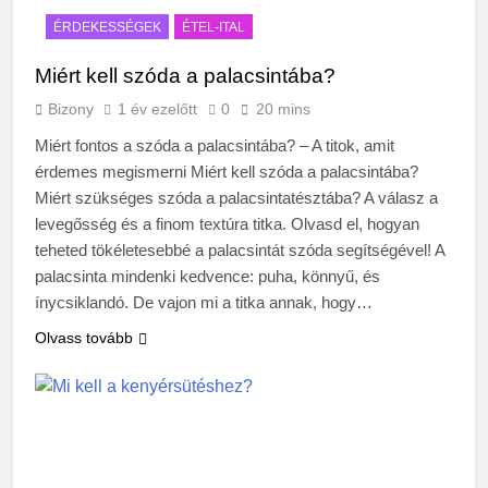
ÉRDEKESSÉGEK
ÉTEL-ITAL
Miért kell szóda a palacsintába?
Bizony
1 év ezelőtt
0
20 mins
Miért fontos a szóda a palacsintába? – A titok, amit
érdemes megismerni Miért kell szóda a palacsintába?
Miért szükséges szóda a palacsintatésztába? A válasz a
levegősség és a finom textúra titka. Olvasd el, hogyan
teheted tökéletesebbé a palacsintát szóda segítségével! A
palacsinta mindenki kedvence: puha, könnyű, és
ínycsiklandó. De vajon mi a titka annak, hogy…
Olvass tovább