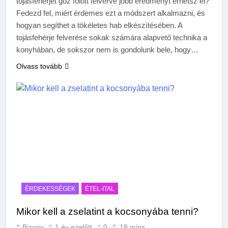
tojásfehérjét gőz fölött felverve jobb eredményt érhetsz el?
Fedezd fel, miért érdemes ezt a módszert alkalmazni, és
hogyan segíthet a tökéletes hab elkészítésében. A
tojásfehérje felverése sokak számára alapvető technika a
konyhában, de sokszor nem is gondolunk bele, hogy…
Olvass tovább
ÉRDEKESSÉGEK
ÉTEL-ITAL
Mikor kell a zselatint a kocsonyába tenni?
Bizony
1 év ezelőtt
0
18 mins