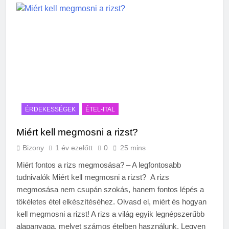
ÉRDEKESSÉGEK
ÉTEL-ITAL
Miért kell megmosni a rizst?
Bizony
1 év ezelőtt
0
25 mins
Miért fontos a rizs megmosása? – A legfontosabb
tudnivalók Miért kell megmosni a rizst? A rizs
megmosása nem csupán szokás, hanem fontos lépés a
tökéletes étel elkészítéséhez. Olvasd el, miért és hogyan
kell megmosni a rizst! A rizs a világ egyik legnépszerűbb
alapanyaga, melyet számos ételben használunk. Legyen