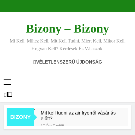
Ugrás
a
tartalomra
Bizony – Bizony
Mi Kell, Mihez Kell, Mit Kell Tudni, Miért Kell, Mikor Kell,
Hogyan Kell? Kérdések És Válaszok.
VÉLETLENSZERŰ ÚJDONSÁG
Mit kell tudni az air fryerről vásárlás
BIZONY
előtt?
17 Óra Ezelőtt
Hogyan kell jól fotózni telefonnal?