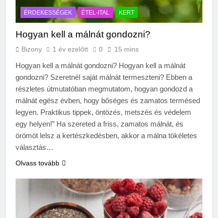
2 Hét Ezelőtt
Zöld fal készítése otthon lépésről
ÉRDEKESSÉGEK
ÉTEL-ITAL
KERT
lépésre
Hogyan kell a málnát gondozni?
3 Hét Ezelőtt
Bizony
1 év ezelőtt
0
15 mins
Hogyan kell a málnát gondozni? Hogyan kell a málnát
gondozni? Szeretnél saját málnát termeszteni? Ebben a
részletes útmutatóban megmutatom, hogyan gondozd a
málnát egész évben, hogy bőséges és zamatos termésed
legyen. Praktikus tippek, öntözés, metszés és védelem
egy helyen!” Ha szereted a friss, zamatos málnát, és
örömöt lelsz a kertészkedésben, akkor a málna tökéletes
választás…
Olvass tovább