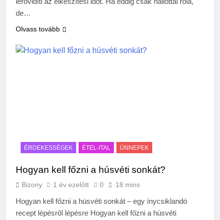
lerövidíti az elkészítési időt. Ha eddig csak hallottál róla,
de…
Olvass tovább
ÉRDEKESSÉGEK
ÉTEL-ITAL
ÜNNEPEK
Hogyan kell főzni a húsvéti sonkát?
Bizony
1 év ezelőtt
0
18 mins
Hogyan kell főzni a húsvéti sonkát – egy ínycsiklandó
recept lépésről lépésre Hogyan kell főzni a húsvéti