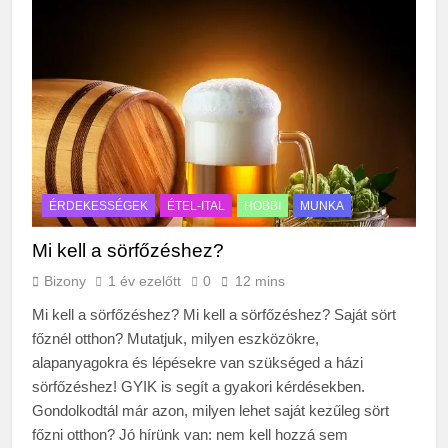
ÉRDEKESSÉGEK
ÉTEL-ITAL
HOBBI
MUNKA
Mi kell a sörfőzéshez?
Bizony
1 év ezelőtt
0
12 mins
Mi kell a sörfőzéshez? Mi kell a sörfőzéshez? Saját sört
főznél otthon? Mutatjuk, milyen eszközökre,
alapanyagokra és lépésekre van szükséged a házi
sörfőzéshez! GYIK is segít a gyakori kérdésekben.
Gondolkodtál már azon, milyen lehet saját kezűleg sört
főzni otthon? Jó hírünk van: nem kell hozzá sem