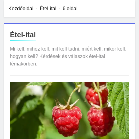
3 Nap Ezelőtt
Kezdőoldal
Étel-ital
6 oldal
Mikor kell előcsíráztatni a
vetőmagokat?
5 Nap Ezelőtt
Étel-ital
Hogyan kell rendet tartani kis
lakásban?
7 Nap Ezelőtt
Mi kell, mihez kell, mit kell tudni, miért kell, mikor kell,
Mit kell tudni a mesterséges
hogyan kell? Kérdések és válaszok étel-ital
intelligencia veszélyeiről?
témakörben.
1 Hét Ezelőtt
Miért kell rendszeresen portalanítani
a számítógépet?
2 Hét Ezelőtt
Olcsó kerti bútor ötletek raklapból
2 Hét Ezelőtt
Mi kell egy kezdő tarot szetthez?
2 Hét Ezelőtt
Macskatartás lakásban: gyakori
hibák és megoldások