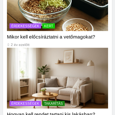
ÉRDEKESSÉGEK
KERT
Mikor kell előcsíráztatni a vetőmagokat?
2 év ezelőtt
ÉRDEKESSÉGEK
TAKARÍTÁS
Hogyan kell rendet tartani kis lakásban?