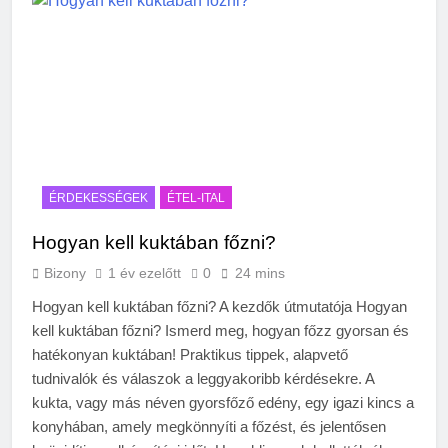
ÉRDEKESSÉGEK
ÉTEL-ITAL
Hogyan kell kuktában főzni?
Bizony
1 év ezelőtt
0
24 mins
Hogyan kell kuktában főzni? A kezdők útmutatója Hogyan
kell kuktában főzni? Ismerd meg, hogyan főzz gyorsan és
hatékonyan kuktában! Praktikus tippek, alapvető
tudnivalók és válaszok a leggyakoribb kérdésekre. A
kukta, vagy más néven gyorsfőző edény, egy igazi kincs a
konyhában, amely megkönnyíti a főzést, és jelentősen