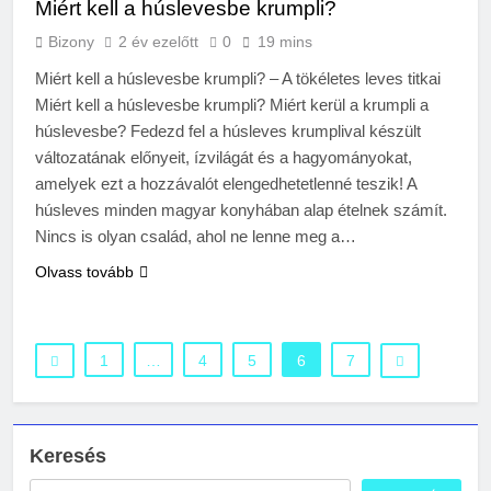
Miért kell a húslevesbe krumpli?
Bizony
2 év ezelőtt
0
19 mins
Miért kell a húslevesbe krumpli? – A tökéletes leves titkai
Miért kell a húslevesbe krumpli? Miért kerül a krumpli a
húslevesbe? Fedezd fel a húsleves krumplival készült
változatának előnyeit, ízvilágát és a hagyományokat,
amelyek ezt a hozzávalót elengedhetetlenné teszik! A
húsleves minden magyar konyhában alap ételnek számít.
Nincs is olyan család, ahol ne lenne meg a…
Olvass tovább
1
…
4
5
6
7
Keresés