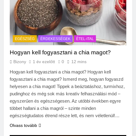
EGÉSZSÉG
ÉRDEKESSÉGEK
ÉTEL-ITAL
Hogyan kell fogyasztani a chia magot?
Bizony
1 év ezelőtt
0
12 mins
Hogyan kell fogyasztani a chia magot? Hogyan kell
fogyasztani a chia magot? Ismerd meg, hogyan fogyaszd
helyesen a chia magot! Tippek a beáztatáshoz, turmixhoz,
pudinghoz és még sok más kreatív felhasználási mód –
egyszerűen és egészségesen. Az utóbbi években egyre
többet hallani a chia magról – szinte minden
egészségtudatos étrend része lett, és nem véletlenül!…
Olvass tovább