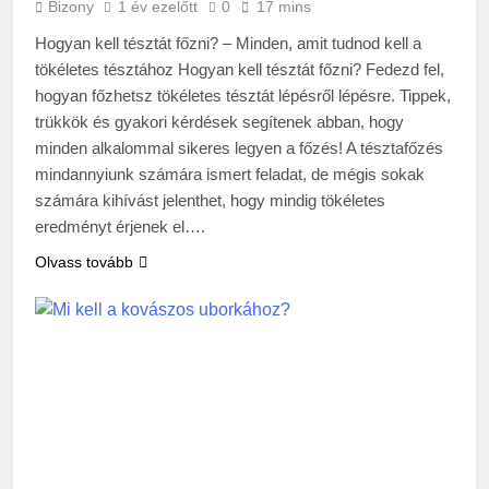
Bizony
1 év ezelőtt
0
17 mins
Hogyan kell tésztát főzni? – Minden, amit tudnod kell a
tökéletes tésztához Hogyan kell tésztát főzni? Fedezd fel,
hogyan főzhetsz tökéletes tésztát lépésről lépésre. Tippek,
trükkök és gyakori kérdések segítenek abban, hogy
minden alkalommal sikeres legyen a főzés! A tésztafőzés
mindannyiunk számára ismert feladat, de mégis sokak
számára kihívást jelenthet, hogy mindig tökéletes
eredményt érjenek el….
Olvass tovább