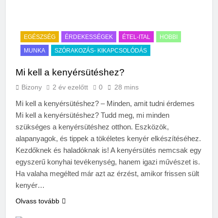
EGÉSZSÉG
ÉRDEKESSÉGEK
ÉTEL-ITAL
HOBBI
MUNKA
SZÓRAKOZÁS- KIKAPCSOLÓDÁS
Mi kell a kenyérsütéshez?
Bizony
2 év ezelőtt
0
28 mins
Mi kell a kenyérsütéshez? – Minden, amit tudni érdemes
Mi kell a kenyérsütéshez? Tudd meg, mi minden
szükséges a kenyérsütéshez otthon. Eszközök,
alapanyagok, és tippek a tökéletes kenyér elkészítéséhez.
Kezdőknek és haladóknak is! A kenyérsütés nemcsak egy
egyszerű konyhai tevékenység, hanem igazi művészet is.
Ha valaha megélted már azt az érzést, amikor frissen sült
kenyér…
Olvass tovább