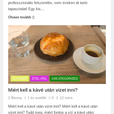
professzionális felszerelés, sem éveken át tartó
tapasztalat! Egy kis…
Olvass tovább
ÉLETMÓD
ÉTEL-ITAL
UNCATEGORIZED
Miért kell a kávé után vizet inni?
Bizony
1 év ezelőtt
0
12 mins
Miért kell a kávé után vizet inni? Miért kell a kávé után
vizet inni? Tudd meg, miért fontos a víz a kávé után: