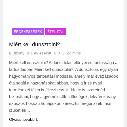
ÉRDEKESSÉGEK
ÉTEL-ITAL
Miért kell dunsztolni?
Bizony
1 év ezelőtt
0
22 mins
Miért kell dunsztolni? A dunsztolás előnyei és fontossága a
tartósításban Miért kell dunsztolni? A dunsztolás egy olyan
hagyományos tartósítási módszer, amely már évszázadok
óta segíti a háztartásokat abban, hogy a friss nyári
terméseket télen is élvezhessük. Ha te is szeretnéd
biztosítani, hogy a gyümölcsök, zöldségek, lekvárok vagy
szószok hosszú hónapokon keresztül megőrizzék friss
ízüket és…
Olvass tovább