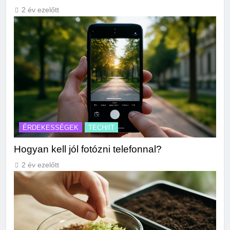
2 év ezelőtt
ÉRDEKESSÉGEK
TECH/IT
Hogyan kell jól fotózni telefonnal?
2 év ezelőtt