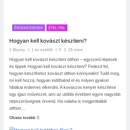
ÉRDEKESSÉGEK
ÉTEL-ITAL
Hogyan kell kovászt készíteni?
Bizony
1 év ezelőtt
0
25 mins
Hogyan kell kovászt készíteni otthon – egyszerű lépések
és tippek Hogyan kell kovászt készíteni? Fedezd fel,
hogyan készíthetsz kovászt otthon könnyedén! Tudd meg,
mi kell hozzá, hogyan indíthatod el és milyen gyakori
hibákat érdemes elkerülni. A kovászos kenyér készítése
egy igazi művészet, ami az utóbbi években egyre nagyobb
népszerűségnek örvend. Ha valaha is megpróbáltál
otthon…
Olvass tovább