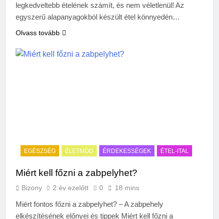
legkedveltebb ételének számít, és nem véletlenül! Az
egyszerű alapanyagokból készült étel könnyedén…
Olvass tovább
EGÉSZSÉG
ÉLETMÓD
ÉRDEKESSÉGEK
ÉTEL-ITAL
Miért kell főzni a zabpelyhet?
Bizony
2 év ezelőtt
0
18 mins
Miért fontos főzni a zabpelyhet? – A zabpehely
elkészítésének előnyei és tippek Miért kell főzni a