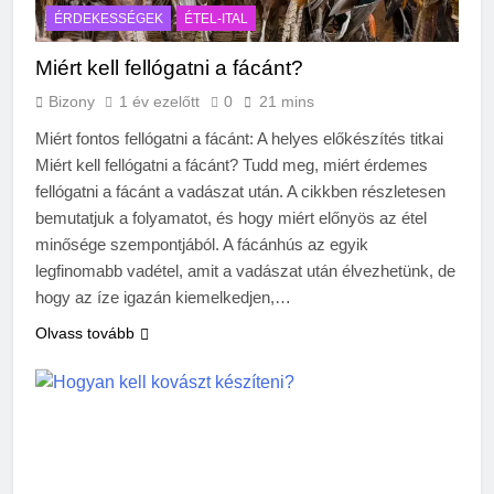
ÉRDEKESSÉGEK
ÉTEL-ITAL
Miért kell fellógatni a fácánt?
Bizony
1 év ezelőtt
0
21 mins
Miért fontos fellógatni a fácánt: A helyes előkészítés titkai
Miért kell fellógatni a fácánt? Tudd meg, miért érdemes
fellógatni a fácánt a vadászat után. A cikkben részletesen
bemutatjuk a folyamatot, és hogy miért előnyös az étel
minősége szempontjából. A fácánhús az egyik
legfinomabb vadétel, amit a vadászat után élvezhetünk, de
hogy az íze igazán kiemelkedjen,…
Olvass tovább