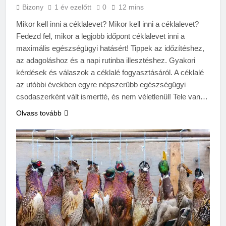
Bizony
1 év ezelőtt
0
12 mins
Mikor kell inni a céklalevet? Mikor kell inni a céklalevet?
Fedezd fel, mikor a legjobb időpont céklalevet inni a
maximális egészségügyi hatásért! Tippek az időzítéshez,
az adagoláshoz és a napi rutinba illesztéshez. Gyakori
kérdések és válaszok a céklalé fogyasztásáról. A céklalé
az utóbbi években egyre népszerűbb egészségügyi
csodaszerként vált ismertté, és nem véletlenül! Tele van…
Olvass tovább