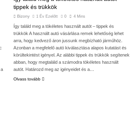
tippek és trükkök
Bizony
1 Év Ezelőtt
0
4 Mins
Így találd meg a tökéletes használt autót – tippek és
trükkök A használt autó vásárlása remek lehetőség lehet
arra, hogy kedvező áron jussunk megbízható járműhöz.
c
Azonban a megfelelő autó kiválasztása alapos kutatást és
körültekintést igényel. Az alábbi tippek és trükkök segítenek
abban, hogy megtaláld a számodra tökéletes használt
 a
autót. Határozd meg az igényeidet és a…
Olvass tovább