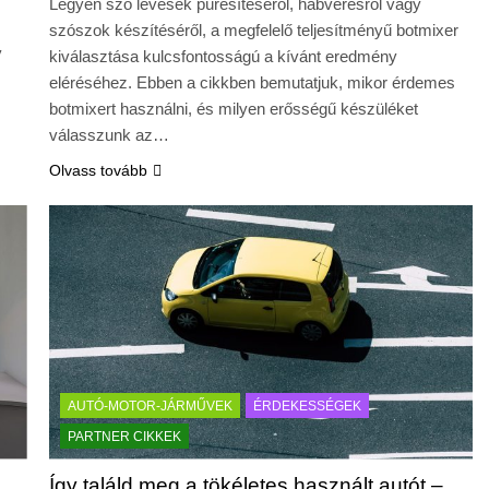
Legyen szó levesek pürésítéséről, habverésről vagy
szószok készítéséről, a megfelelő teljesítményű botmixer
y
kiválasztása kulcsfontosságú a kívánt eredmény
eléréséhez. Ebben a cikkben bemutatjuk, mikor érdemes
botmixert használni, és milyen erősségű készüléket
válasszunk az…
Olvass tovább
AUTÓ-MOTOR-JÁRMŰVEK
ÉRDEKESSÉGEK
PARTNER CIKKEK
Így találd meg a tökéletes használt autót –