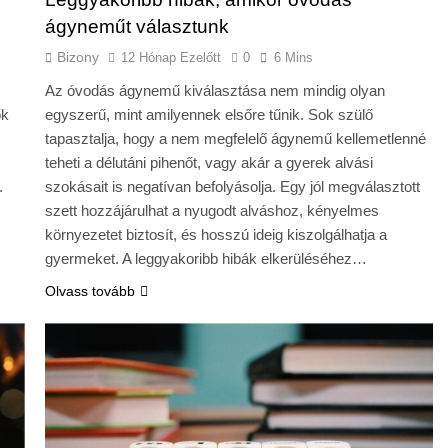
ágyneműt választunk
Bizony
12 Hónap Ezelőtt
0
6 Mins
Az óvodás ágynemű kiválasztása nem mindig olyan
ők
egyszerű, mint amilyennek elsőre tűnik. Sok szülő
tapasztalja, hogy a nem megfelelő ágynemű kellemetlenné
teheti a délutáni pihenőt, vagy akár a gyerek alvási
.
szokásait is negatívan befolyásolja. Egy jól megválasztott
szett hozzájárulhat a nyugodt alváshoz, kényelmes
környezetet biztosít, és hosszú ideig kiszolgálhatja a
gyermeket. A leggyakoribb hibák elkerüléséhez…
Olvass tovább