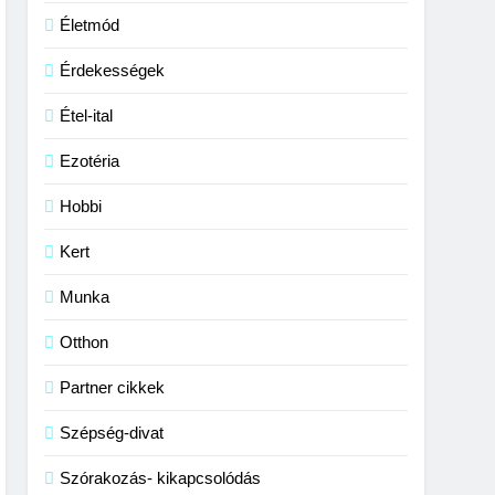
Életmód
Érdekességek
Étel-ital
Ezotéria
Hobbi
Kert
Munka
Otthon
Partner cikkek
Szépség-divat
Szórakozás- kikapcsolódás