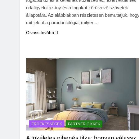
fogazathoz és a kellemes közérzethez, ezért érdemes
odafigyelni az íny és a fogakat körülvevő szövetek
állapotára. Az alábbiakban részletesen bemutatjuk, hog
mit jelent a parodontológia, milyen…
Olvass tovább
ÉRDEKESSÉGEK
PARTNER CIKKEK
A tökéletes pihenés titka: hogyan válassz