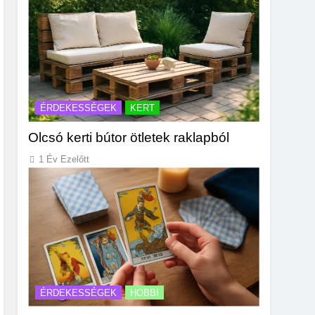
ÉRDEKESSÉGEK
KERT
Olcsó kerti bútor ötletek raklapból
1 Év Ezelőtt
ÉRDEKESSÉGEK
HOBBI