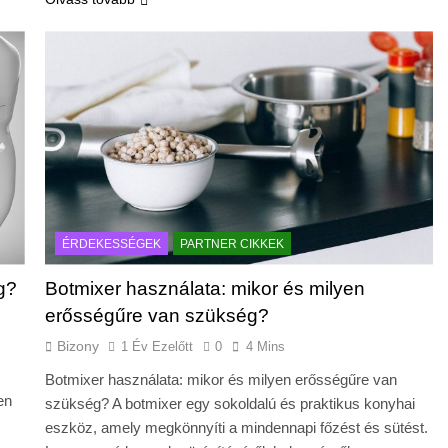
ÉRDEKESSÉGEK
PARTNER CIKKEK
g?
Botmixer használata: mikor és milyen
erősségűre van szükség?
Bizony
1 Év Ezelőtt
0
4 Mins
Botmixer használata: mikor és milyen erősségűre van
en
szükség? A botmixer egy sokoldalú és praktikus konyhai
eszköz, amely megkönnyíti a mindennapi főzést és sütést.