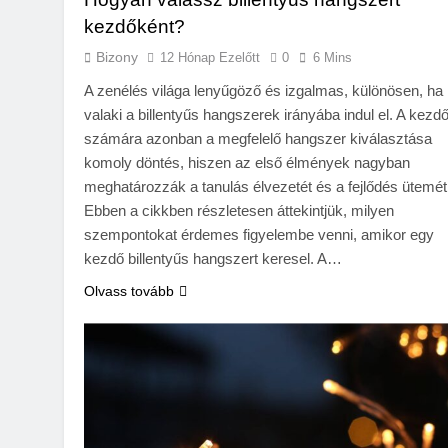
kezdőként?
Bizony
12 Hónap Ezelőtt
0
6 Mins
A zenélés világa lenyűgöző és izgalmas, különösen, ha
valaki a billentyűs hangszerek irányába indul el. A kezd
számára azonban a megfelelő hangszer kiválasztása
komoly döntés, hiszen az első élmények nagyban
meghatározzák a tanulás élvezetét és a fejlődés ütemét
Ebben a cikkben részletesen áttekintjük, milyen
szempontokat érdemes figyelembe venni, amikor egy
kezdő billentyűs hangszert keresel. A…
Olvass tovább