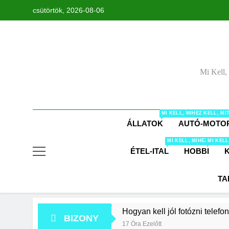
Ugrás
csütörtök, 2026-08-06
a
tartalomra
Mi Kell,
MI KELL, MIHEZ KELL, M
ÁLLATOK
AUTÓ-MOTO
MI KELL, MIHEZ KELL,
MI KELL
ÉTEL-ITAL
HOBBI
TA
Hogyan kell jól fotózni telefo
BIZONY
17 Óra Ezelőtt