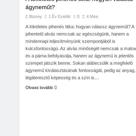
ágyneműt?
Bizony
1 Év Ezelőtt
0
4 Mins
A tökéletes pihenés titka: hogyan válassz ágyneműt? A
pihentető alvás nemcsak az egészségünk, hanem a
mindennapi teljesítményünk szempontjából is
kulcsfontosságú. Az alvás minőségét nemcsak a matra
és a párna befolyásolja, hanem az ágynemű is jelentős
szerepet játszik benne. Sokan alábecsülik a megfelelő
ágynemű kiválasztásának fontosságát, pedig az anyag,
légáteresztő képesség és a szín is…
Olvass tovább