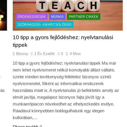
ÉRDEKESSÉGEK
MUNKA
PARTNER CIKKEK
SZÓRAKOZÁS- KIKAPCSOLÓDÁS
z
10 tipp a gyors fejlődéshez: nyelvtanulási
tippek
Bizony
1 Év Ezelőtt
0
4 Mins
10 tipp a gyors fejlődéshez: nyelvtanulási tippek Ma már
nem lehet nyelvismeret nélkül komolyabb állást vállalni,
i
szinte minden tevékenység feltételez bizonyos szintű
nyelvismeretet, főként az informatikai rendszerek
más
használata miatt is. A nyelvtanulás jó befektetés amely az
elmét javítja, megalapoz bizonyos fajta jövőt így a
munkaerőpiacon növekedhet az elhelyezkedés esélye.
Ráadásul könnyebben boldogulhatunk egy idegen
kultúrában,…
Olvass tovább