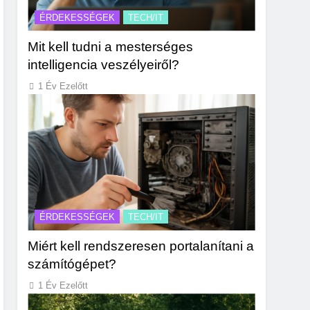
ÉRDEKESSÉGEK
TECH/IT
Mit kell tudni a mesterséges
intelligencia veszélyeiről?
1 Év Ezelőtt
ÉRDEKESSÉGEK
TECH/IT
Miért kell rendszeresen portalanítani a
számítógépet?
1 Év Ezelőtt