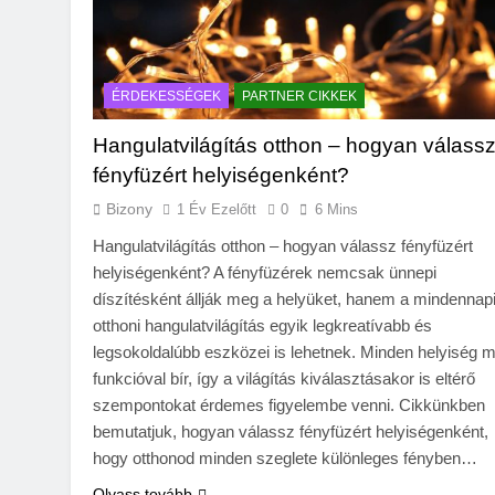
ÉRDEKESSÉGEK
PARTNER CIKKEK
Hangulatvilágítás otthon – hogyan válass
fényfüzért helyiségenként?
Bizony
1 Év Ezelőtt
0
6 Mins
Hangulatvilágítás otthon – hogyan válassz fényfüzért
helyiségenként? A fényfüzérek nemcsak ünnepi
díszítésként állják meg a helyüket, hanem a mindennap
otthoni hangulatvilágítás egyik legkreatívabb és
legsokoldalúbb eszközei is lehetnek. Minden helyiség 
funkcióval bír, így a világítás kiválasztásakor is eltérő
szempontokat érdemes figyelembe venni. Cikkünkben
bemutatjuk, hogyan válassz fényfüzért helyiségenként,
hogy otthonod minden szeglete különleges fényben…
Olvass tovább