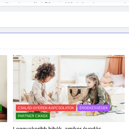
ntelligencia veszélyeiről?
Miért kell rendszeresen portala
1 Hét Ezelőtt
pból
Mi kell egy kezdő tarot szetthez?
Macskatartá
2 Hét Ezelőtt
2 Hét Ezelőtt
sről lépésre
Milyen padlót válassz gyerekes családba?
3 Hét Ezelőtt
CSALÁD-GYEREK-KAPCSOLATOK
ÉRDEKESSÉGEK
PARTNER CIKKEK
Leggyakoribb hibák, amikor óvodás