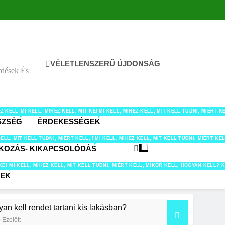
VÉLETLENSZERŰ ÚJDONSÁG
rdések És
LATOK TÉMÁBAN.
, HOGYAN KELL? KÉRDÉSEK ÉS VÁLASZOK AUTÓ-MOTOR-JÁRMŰVEK TÉMAKÖRBEN.
HEZ KELL, MIT KELL TUDNI, MIÉRT KELL, MIKOR KELL, HOGYAN KELL? KÉRDÉSEK ÉS 
MI KELL, MIHEZ KELL, MIT KELL TUDNI, MIÉRT KELL, MIKOR KELL, HOGYAN 
MI KELL, MIHEZ KELL, MIT KELL TUDNI, MIÉR
SZSÉG
ÉRDEKESSÉGEK
TEL-ITAL TÉMAKÖRBEN.
ÉS VÁLASZOK HOBBI TÉMÁBAN.
LL? KÉRDÉSEK ÉS VÁLASZOK KERT TÉMAKÖRBEN.
KELL, HOGYAN KELL? KÉRDÉSEK ÉS VÁLASZOK MUNKA-KARRIER TÉMAKÖRBEN.
ÉRT KELL, MIKOR KELL, HOGYAN KELL? KÉRDÉSEK ÉS VÁLASZOK OTTHON TÉMAKÖRBEN.
KELL, MIT KELL TUDNI, MIÉRT KELL, MIKOR KELL, HOGYAN KELL? KÉRDÉSEK ÉS VÁLA
MI KELL, MIHEZ KELL, MIT KELL TUDNI, MIÉRT
KOZÁS- KIKAPCSOLÓDÁS
AN KELL? KÉRDÉSEK ÉS VÁLASZOK TAKARÍTÁS TÉMAKÖRBEN.
IKOR KELL, HOGYAN KELL? KÉRDÉSEK ÉS VÁLASZOK TECH/IT TÉMÁBAN.
 KELL, MIT KELL TUDNI, MIÉRT KELL, MIKOR KELL, HOGYAN KELL? KÉRDÉSEK ÉS VÁ
MI KELL, MIHEZ KELL, MIT KELL TUDNI, MIÉRT KELL, MIKOR KELL, HOGYAN KELL
PEK
an kell rendet tartani kis lakásban?
 Ezelőtt