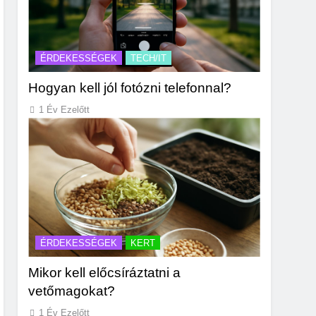
ÉRDEKESSÉGEK
TECH/IT
Hogyan kell jól fotózni telefonnal?
1 Év Ezelőtt
ÉRDEKESSÉGEK
KERT
Mikor kell előcsíráztatni a
vetőmagokat?
1 Év Ezelőtt