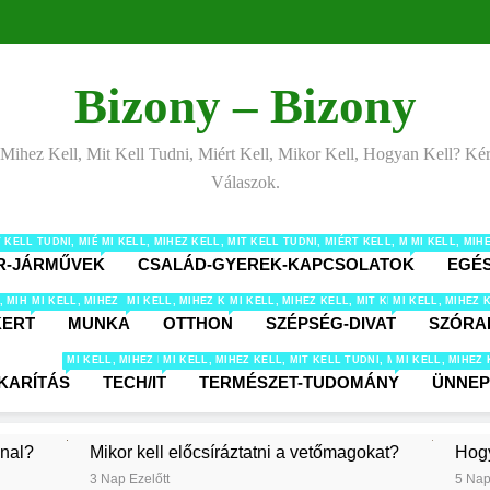
Bizony – Bizony
 Mihez Kell, Mit Kell Tudni, Miért Kell, Mikor Kell, Hogyan Kell? Ké
Válaszok.
IT KELL TUDNI, MIÉRT KELL, MIKOR KELL, HOGYAN KELL? KÉRDÉSEK ÉS VÁLASZOK ÁL
MI KELL, MIHEZ KELL, MIT KELL TUDNI, MIÉRT KELL, MIKOR KELL
MI KELL, MI
R-JÁRMŰVEK
CSALÁD-GYEREK-KAPCSOLATOK
EGÉ
 MIT KELL TUDNI, MIÉRT KELL, MIKOR KELL, HOGYAN KELL? KÉRDÉSEK ÉS VÁLASZOK É
, MIHEZ KELL, MIT KELL TUDNI, MIÉRT KELL, MIKOR KELL, HOGYAN KELL? KÉRDÉSEK 
MI KELL, MIHEZ KELL, MIT KELL TUDNI, MIÉRT KELL, MIKOR KELL, HOGYAN KE
MI KELL, MIHEZ KELL, MIT KELL TUDNI, MIÉRT KELL, MIKOR 
MI KELL, MIHEZ KELL, MIT KELL TUDNI, MI
MI KELL, MIHEZ 
KERT
MUNKA
OTTHON
SZÉPSÉG-DIVAT
SZÓRA
MI KELL, MIHEZ KELL, MIT KELL TUDNI, MIÉRT KELL, MIKOR KELL, HOGY
MI KELL, MIHEZ KELL, MIT KELL TUDNI, MIÉRT KELL, M
MI KELL, MIHEZ
KARÍTÁS
TECH/IT
TERMÉSZET-TUDOMÁNY
ÜNNE
nnal?
Mikor kell előcsíráztatni a vetőmagokat?
Hogy
3 Nap Ezelőtt
5 Nap