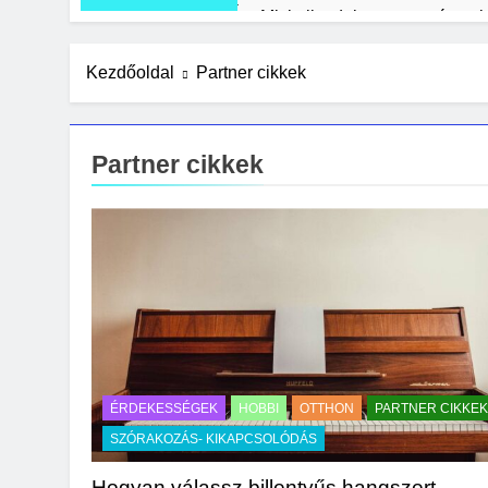
Mit kell tudni a mesterséges i
7 Nap Ezelőtt
Olcsó kerti bútor ötletek rakla
Kezdőoldal
Partner cikkek
2 Hét Ezelőtt
Zöld fal készítése otthon lépé
2 Hét Ezelőtt
Partner cikkek
ÉRDEKESSÉGEK
HOBBI
OTTHON
PARTNER CIKKEK
SZÓRAKOZÁS- KIKAPCSOLÓDÁS
Hogyan válassz billentyűs hangszert