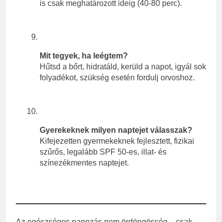
is csak meghatározott ideig (40-80 perc).
Mit tegyek, ha leégtem?
Hűtsd a bőrt, hidratáld, kerüld a napot, igyál sok
folyadékot, szükség esetén fordulj orvoshoz.
Gyerekeknek milyen naptejet válasszak?
Kifejezetten gyermekeknek fejlesztett, fizikai
szűrős, legalább SPF 50-es, illat- és
színezékmentes naptejet.
Az egészséges napozás nem ördöngösség – csak