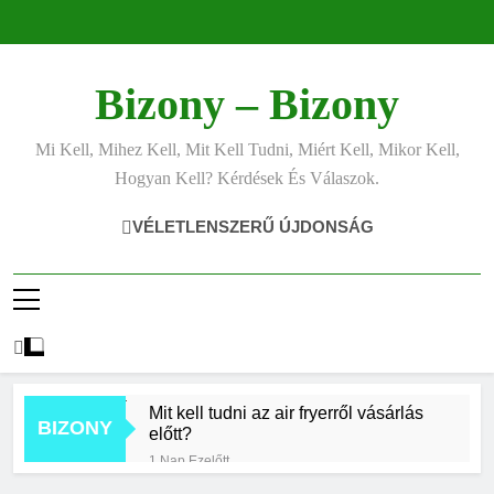
Ugrás
a
tartalomra
Bizony – Bizony
Mi Kell, Mihez Kell, Mit Kell Tudni, Miért Kell, Mikor Kell,
Hogyan Kell? Kérdések És Válaszok.
VÉLETLENSZERŰ ÚJDONSÁG
Mit kell tudni az air fryerről vásárlás
BIZONY
előtt?
1 Nap Ezelőtt
Hogyan kell jól fotózni telefonnal?