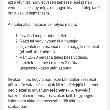
azt a tévhitet, hogy egyszeri kenéssel egész nap
védett leszel! Ugyanígy, ne hagyd ki a fül, lábfej, tarkó,
orr, ajkak védelmét sem.
A naptej alkalmazásának helyes módja:
Tisztítsd meg a bőrfelületet.
Rázd fel vagy nyomd ki a naptejet.
Egyenletesen oszlasd el, ne hagyj ki részeket
(pl. váll, térd mögött).
Várj 15-20 percet a teljes beszívódásig.
Ismételd a kenést minden 2 órában,
úszás/törölközés után azonnal.
Gyakori hiba, hogy a bőrünkön láthatatlan részeket
(fül, fejbőr választéka, ujjak köze) elfelejtjük bekenni,
pedig ezek is ugyanúgy leéghetnek. A fényvédő
használata mindennapos szokás kell, hogy legyen,
különösen akkor, ha hosszabb időt töltünk a
szabadban.