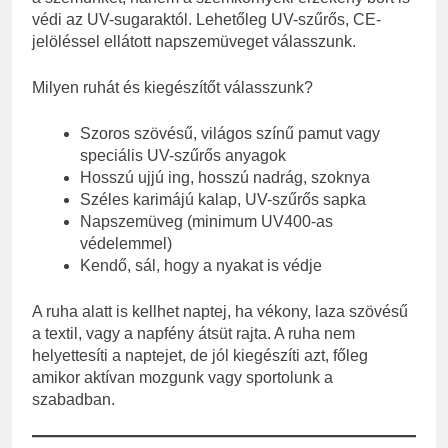
védi az UV-sugaraktól. Lehetőleg UV-szűrős, CE-
jelöléssel ellátott napszemüveget válasszunk.
Milyen ruhát és kiegészítőt válasszunk?
Szoros szövésű, világos színű pamut vagy
speciális UV-szűrős anyagok
Hosszú ujjú ing, hosszú nadrág, szoknya
Széles karimájú kalap, UV-szűrős sapka
Napszemüveg (minimum UV400-as
védelemmel)
Kendő, sál, hogy a nyakat is védje
A ruha alatt is kellhet naptej, ha vékony, laza szövésű
a textil, vagy a napfény átsüt rajta. A ruha nem
helyettesíti a naptejet, de jól kiegészíti azt, főleg
amikor aktívan mozgunk vagy sportolunk a
szabadban.