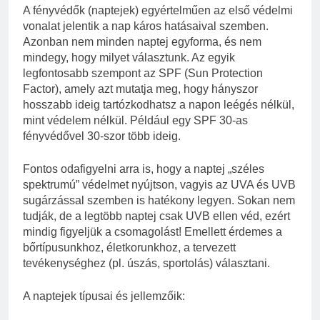
A fényvédők (naptejek) egyértelműen az első védelmi
vonalat jelentik a nap káros hatásaival szemben.
Azonban nem minden naptej egyforma, és nem
mindegy, hogy milyet választunk. Az egyik
legfontosabb szempont az SPF (Sun Protection
Factor), amely azt mutatja meg, hogy hányszor
hosszabb ideig tartózkodhatsz a napon leégés nélkül,
mint védelem nélkül. Például egy SPF 30-as
fényvédővel 30-szor több ideig.
Fontos odafigyelni arra is, hogy a naptej „széles
spektrumú” védelmet nyújtson, vagyis az UVA és UVB
sugárzással szemben is hatékony legyen. Sokan nem
tudják, de a legtöbb naptej csak UVB ellen véd, ezért
mindig figyeljük a csomagolást! Emellett érdemes a
bőrtípusunkhoz, életkorunkhoz, a tervezett
tevékenységhez (pl. úszás, sportolás) választani.
A naptejek típusai és jellemzőik: