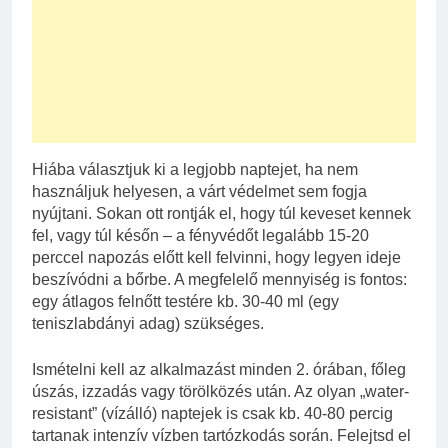
Hiába választjuk ki a legjobb naptejet, ha nem
használjuk helyesen, a várt védelmet sem fogja
nyújtani. Sokan ott rontják el, hogy túl keveset kennek
fel, vagy túl későn – a fényvédőt legalább 15-20
perccel napozás előtt kell felvinni, hogy legyen ideje
beszívódni a bőrbe. A megfelelő mennyiség is fontos:
egy átlagos felnőtt testére kb. 30-40 ml (egy
teniszlabdányi adag) szükséges.
Ismételni kell az alkalmazást minden 2. órában, főleg
úszás, izzadás vagy törölközés után. Az olyan „water-
resistant” (vízálló) naptejek is csak kb. 40-80 percig
tartanak intenzív vízben tartózkodás során. Felejtsd el