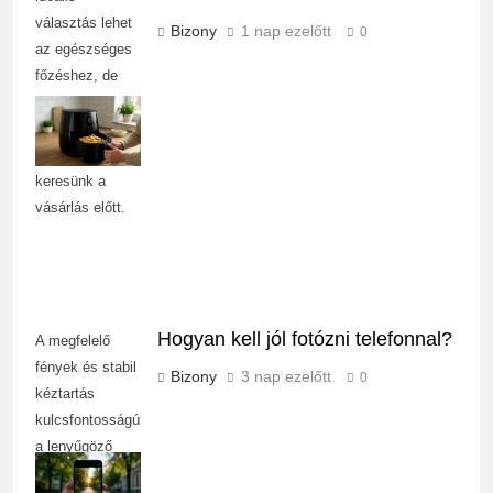
választás lehet
Bizony
1 nap ezelőtt
0
az egészséges
főzéshez, de
fontos tudni,
milyen
funkciókat
keresünk a
vásárlás előtt.
Hogyan kell jól fotózni telefonnal?
A megfelelő
fények és stabil
Bizony
3 nap ezelőtt
0
kéztartás
kulcsfontosságú
a lenyűgöző
mobilfotók