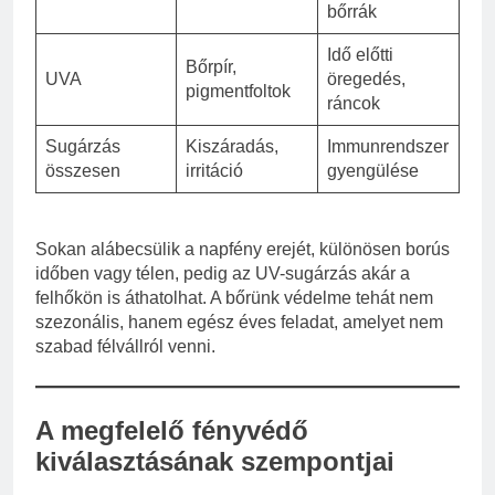
bőrrák
Idő előtti
Bőrpír,
UVA
öregedés,
pigmentfoltok
ráncok
Sugárzás
Kiszáradás,
Immunrendszer
összesen
irritáció
gyengülése
Sokan alábecsülik a napfény erejét, különösen borús
időben vagy télen, pedig az UV-sugárzás akár a
felhőkön is áthatolhat. A bőrünk védelme tehát nem
szezonális, hanem egész éves feladat, amelyet nem
szabad félvállról venni.
A megfelelő fényvédő
kiválasztásának szempontjai