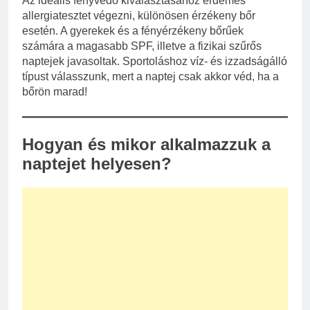
Az ideális fényvédő kiválasztásához érdemes
allergiatesztet végezni, különösen érzékeny bőr
esetén. A gyerekek és a fényérzékeny bőrűek
számára a magasabb SPF, illetve a fizikai szűrős
naptejek javasoltak. Sportoláshoz víz- és izzadságálló
típust válasszunk, mert a naptej csak akkor véd, ha a
bőrön marad!
Hogyan és mikor alkalmazzuk a
naptejet helyesen?