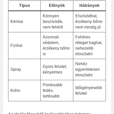
Típus
Előnyök
Hátrányok
Könnyen
Elszívódhat,
Kémiai
beszívódik,
érzékeny bőrre
nem fehérít
nem mindig jó
Azonnali
Fehéres
védelem,
réteget haghat,
Fizikai
érzékeny bőrre
nehezebb
is
eloszlatni
Nehéz
Gyors felvitel,
Spray
egyenletesen
kényelmes
eloszlatni
Pontosabb
Időigényesebb
Krém
fedés,
felvitel
tartósabb