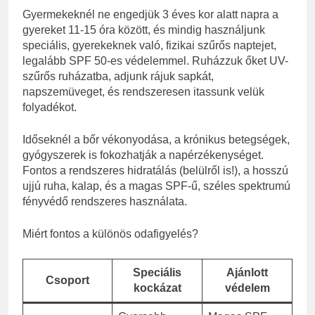
Gyermekeknél ne engedjük 3 éves kor alatt napra a
gyereket 11-15 óra között, és mindig használjunk
speciális, gyerekeknek való, fizikai szűrős naptejet,
legalább SPF 50-es védelemmel. Ruházzuk őket UV-
szűrős ruházatba, adjunk rájuk sapkát,
napszemüveget, és rendszeresen itassunk velük
folyadékot.
Időseknél a bőr vékonyodása, a krónikus betegségek,
gyógyszerek is fokozhatják a napérzékenységet.
Fontos a rendszeres hidratálás (belülről is!), a hosszú
ujjú ruha, kalap, és a magas SPF-ű, széles spektrumú
fényvédő rendszeres használata.
Miért fontos a különös odafigyelés?
Speciális
Ajánlott
Csoport
kockázat
védelem