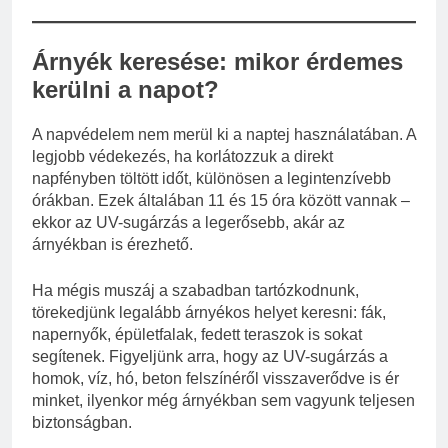
Árnyék keresése: mikor érdemes
kerülni a napot?
A napvédelem nem merül ki a naptej használatában. A
legjobb védekezés, ha korlátozzuk a direkt
napfényben töltött időt, különösen a legintenzívebb
órákban. Ezek általában 11 és 15 óra között vannak –
ekkor az UV-sugárzás a legerősebb, akár az
árnyékban is érezhető.
Ha mégis muszáj a szabadban tartózkodnunk,
törekedjünk legalább árnyékos helyet keresni: fák,
napernyők, épületfalak, fedett teraszok is sokat
segítenek. Figyeljünk arra, hogy az UV-sugárzás a
homok, víz, hó, beton felszínéről visszaverődve is ér
minket, ilyenkor még árnyékban sem vagyunk teljesen
biztonságban.