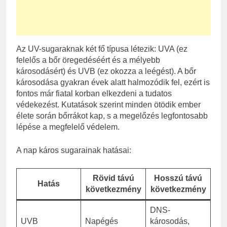
Az UV-sugaraknak két fő típusa létezik: UVA (ez
felelős a bőr öregedéséért és a mélyebb
károsodásért) és UVB (ez okozza a leégést). A bőr
károsodása gyakran évek alatt halmozódik fel, ezért is
fontos már fiatal korban elkezdeni a tudatos
védekezést. Kutatások szerint minden ötödik ember
élete során bőrrákot kap, s a megelőzés legfontosabb
lépése a megfelelő védelem.
A nap káros sugarainak hatásai:
Rövid távú
Hosszú távú
Hatás
következmény
következmény
DNS-
UVB
Napégés
károsodás,