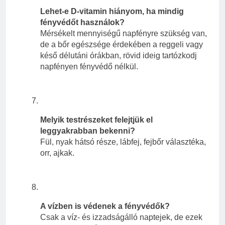
Lehet-e D-vitamin hiányom, ha mindig
fényvédőt használok?
Mérsékelt mennyiségű napfényre szükség van,
de a bőr egészsége érdekében a reggeli vagy
késő délutáni órákban, rövid ideig tartózkodj
napfényen fényvédő nélkül.
Melyik testrészeket felejtjük el
leggyakrabban bekenni?
Fül, nyak hátsó része, lábfej, fejbőr választéka,
orr, ajkak.
A vízben is védenek a fényvédők?
Csak a víz- és izzadságálló naptejek, de ezek