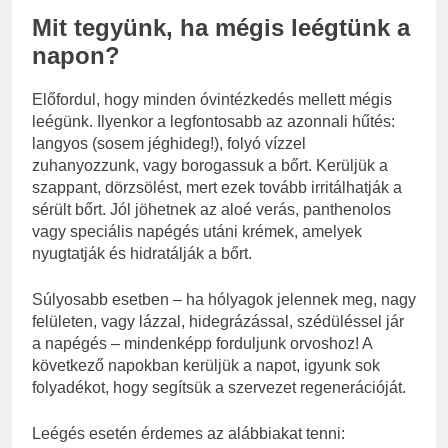
Mit tegyünk, ha mégis leégtünk a
napon?
Előfordul, hogy minden óvintézkedés mellett mégis
leégünk. Ilyenkor a legfontosabb az azonnali hűtés:
langyos (sosem jéghideg!), folyó vízzel
zuhanyozzunk, vagy borogassuk a bőrt. Kerüljük a
szappant, dörzsölést, mert ezek tovább irritálhatják a
sérült bőrt. Jól jöhetnek az aloé verás, panthenolos
vagy speciális napégés utáni krémek, amelyek
nyugtatják és hidratálják a bőrt.
Súlyosabb esetben – ha hólyagok jelennek meg, nagy
felületen, vagy lázzal, hidegrázással, szédüléssel jár
a napégés – mindenképp forduljunk orvoshoz! A
következő napokban kerüljük a napot, igyunk sok
folyadékot, hogy segítsük a szervezet regenerációját.
Leégés esetén érdemes az alábbiakat tenni: