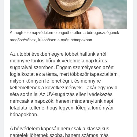
2 Hét Ezelőtt
Zöld fal készítése otthon lépésről
lépésre
3 Hét Ezelőtt
A megfelelő napvédelem elengedhetetlen a bőr egészségének
megőrzéséhez, különösen a nyári hónapokban.
Az utóbbi években egyre többet hallunk arról,
mennyire fontos bőrünk védelme a nap káros
sugaraival szemben. Engem személyesen azért
foglalkoztat ez a téma, mert többször tapasztaltam,
milyen könnyen le lehet égni, és mennyire
kellemetlenek a következmények – akár egy rövid
séta során is. Az UV-sugárzás elleni védekezés
nemcsak a napozók, hanem mindannyiunk napi
feladata kellene, hogy legyen, főleg a forró nyári
hónapokban.
A bőrvédelem kapcsán nem csak a klasszikus
naptejek jöhetnek szóba, hanem számos más