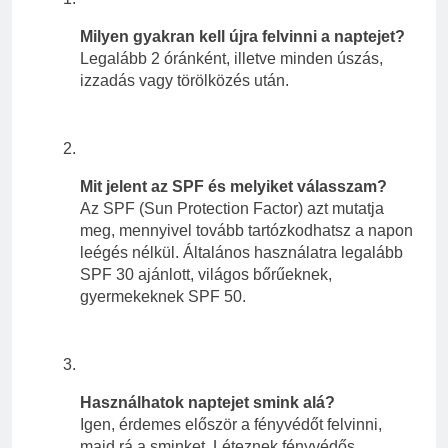
Milyen gyakran kell újra felvinni a naptejet?
Legalább 2 óránként, illetve minden úszás,
izzadás vagy törölközés után.
Mit jelent az SPF és melyiket válasszam?
Az SPF (Sun Protection Factor) azt mutatja
meg, mennyivel tovább tartózkodhatsz a napon
leégés nélkül. Általános használatra legalább
SPF 30 ajánlott, világos bőrűeknek,
gyermekeknek SPF 50.
Használhatok naptejet smink alá?
Igen, érdemes először a fényvédőt felvinni,
majd rá a sminket. Léteznek fényvédős