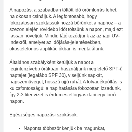
A napozás, a szabadban töltött idő örömforrás lehet,
ha okosan csináljuk. A legfontosabb, hogy
fokozatosan szoktassuk hozzá bőrünket a naphoz – a
szezon elején rövidebb időt töltsünk a napon, majd ezt
lassan növeljük. Mindig tájékozódjunk az aznapi UV-
indexről, amelyet az időjárás-jelentésekben,
okostelefonos applikációkban is megtalálunk.
Általános szabályként kerüljük a napot a
legintenzívebb órákban, használjunk megfelelő SPF-ű
naptejet (legalább SPF 30), viseljünk sapkát,
napszemüveget, hosszú ujjú ruhát. A folyadékpótlás is
kulcsfontosságú: a nap hatására fokozottan izzadunk,
így 2-3 liter vizet is érdemes elfogyasztani egy forró
napon.
Egészséges napozási szokások:
Naponta többször kenjük be magunkat,