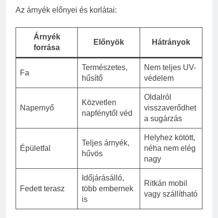
Az árnyék előnyei és korlátai:
Árnyék
Előnyök
Hátrányok
forrása
Természetes,
Nem teljes UV-
Fa
hűsítő
védelem
Oldalról
Közvetlen
Napernyő
visszaverődhet
napfénytől véd
a sugárzás
Helyhez kötött,
Teljes árnyék,
Épületfal
néha nem elég
hűvös
nagy
Időjárásálló,
Ritkán mobil
Fedett terasz
több embernek
vagy szállítható
is