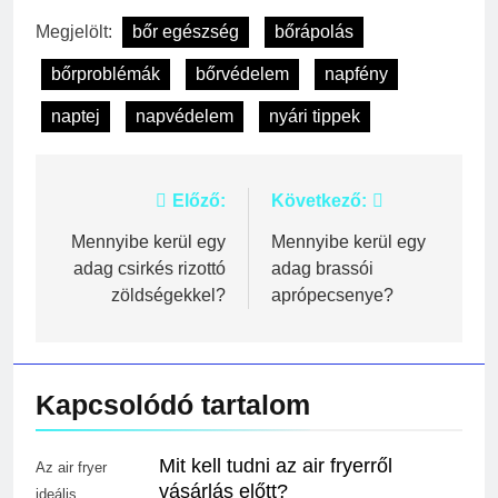
Megjelölt:
bőr egészség
bőrápolás
bőrproblémák
bőrvédelem
napfény
naptej
napvédelem
nyári tippek
Bejegyzés
Előző:
Következő:
navigáció
Mennyibe kerül egy
Mennyibe kerül egy
adag csirkés rizottó
adag brassói
zöldségekkel?
aprópecsenye?
Kapcsolódó tartalom
Mit kell tudni az air fryerről
Az air fryer
vásárlás előtt?
ideális