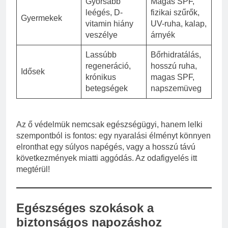
Gyorsabb
Magas SPF,
leégés, D-
fizikai szűrők,
Gyermekek
vitamin hiány
UV-ruha, kalap,
veszélye
árnyék
Lassúbb
Bőrhidratálás,
regeneráció,
hosszú ruha,
Idősek
krónikus
magas SPF,
betegségek
napszemüveg
Az ő védelmük nemcsak egészségügyi, hanem lelki
szempontból is fontos: egy nyaralási élményt könnyen
elronthat egy súlyos napégés, vagy a hosszú távú
következmények miatti aggódás. Az odafigyelés itt
megtérül!
Egészséges szokások a
biztonságos napozáshoz