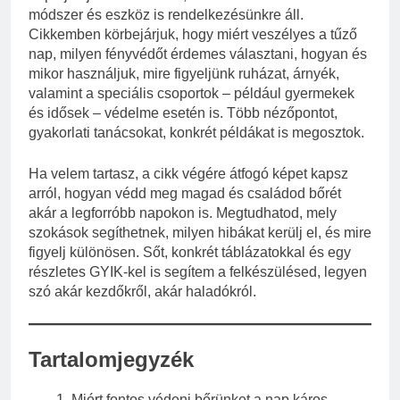
módszer és eszköz is rendelkezésünkre áll.
Cikkemben körbejárjuk, hogy miért veszélyes a tűző
nap, milyen fényvédőt érdemes választani, hogyan és
mikor használjuk, mire figyeljünk ruházat, árnyék,
valamint a speciális csoportok – például gyermekek
és idősek – védelme esetén is. Több nézőpontot,
gyakorlati tanácsokat, konkrét példákat is megosztok.
Ha velem tartasz, a cikk végére átfogó képet kapsz
arról, hogyan védd meg magad és családod bőrét
akár a legforróbb napokon is. Megtudhatod, mely
szokások segíthetnek, milyen hibákat kerülj el, és mire
figyelj különösen. Sőt, konkrét táblázatokkal és egy
részletes GYIK-kel is segítem a felkészülésed, legyen
szó akár kezdőkről, akár haladókról.
Tartalomjegyzék
Miért fontos védeni bőrünket a nap káros