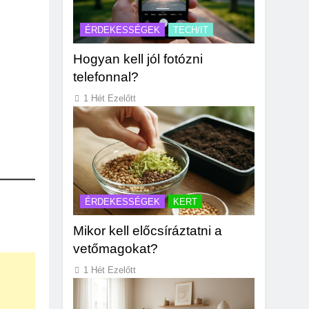
ÉRDEKESSÉGEK
TECH/IT
Hogyan kell jól fotózni
telefonnal?
1 Hét Ezelőtt
ÉRDEKESSÉGEK
KERT
Mikor kell előcsíráztatni a
vetőmagokat?
1 Hét Ezelőtt