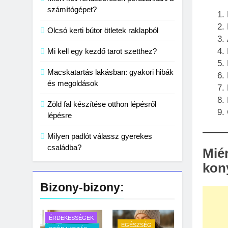
számítógépet?
Olcsó kerti bútor ötletek raklapból
Mi kell egy kezdő tarot szetthez?
Macskatartás lakásban: gyakori hibák
és megoldások
Zöld fal készítése otthon lépésről
lépésre
Milyen padlót válassz gyerekes
családba?
Mié
kon
Bizony-bizony:
ÉRDEKESSÉGEK
EGÉSZSÉG