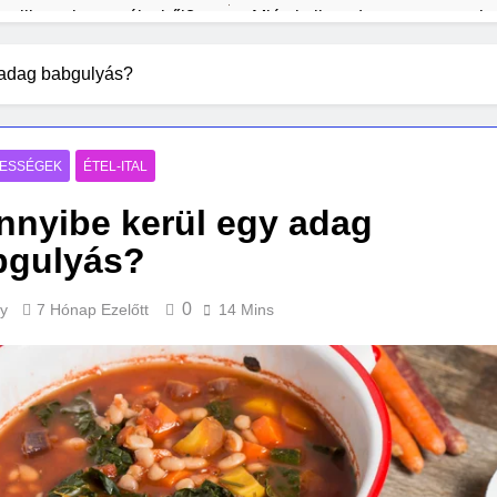
ntelligencia veszélyeiről?
Miért kell rendszeresen portala
1 Hét Ezelőtt
pból
Mi kell egy kezdő tarot szetthez?
Macskatartá
 adag babgulyás?
2 Hét Ezelőtt
2 Hét Ezelőtt
sről lépésre
Milyen padlót válassz gyerekes családba?
3 Hét Ezelőtt
ESSÉGEK
ÉTEL-ITAL
nyibe kerül egy adag
bgulyás?
0
y
7 Hónap Ezelőtt
14 Mins