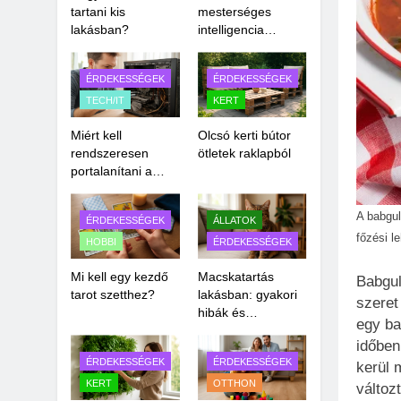
tartani kis
mesterséges
lakásban?
intelligencia
veszélyeiről?
ÉRDEKESSÉGEK
ÉRDEKESSÉGEK
TECH/IT
KERT
Miért kell
Olcsó kerti bútor
rendszeresen
ötletek raklapból
portalanítani a
számítógépet?
A babgul
ÉRDEKESSÉGEK
ÁLLATOK
főzési l
HOBBI
ÉRDEKESSÉGEK
Mi kell egy kezdő
Macskatartás
Babgul
tarot szetthez?
lakásban: gyakori
szeret
hibák és
egy ba
megoldások
időben
ÉRDEKESSÉGEK
ÉRDEKESSÉGEK
kerül 
KERT
OTTHON
változ