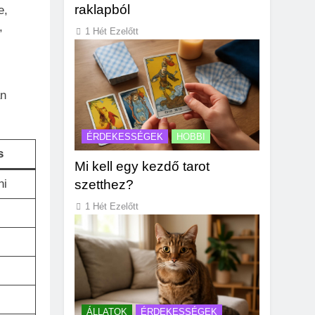
raklapból
e,
,
1 Hét Ezelőtt
an
ÉRDEKESSÉGEK
HOBBI
s
Mi kell egy kezdő tarot
szetthez?
ni
1 Hét Ezelőtt
ÁLLATOK
ÉRDEKESSÉGEK