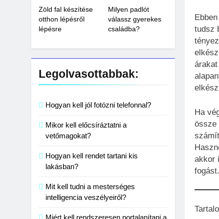
Zöld fal készítése
Milyen padlót
Ebben 
otthon lépésről
válassz gyerekes
tudsz 
lépésre
családba?
tényez
elkészí
árakat
Legolvasottabbak:
alapan
elkész
Hogyan kell jól fotózni telefonnal?
Ha vég
össze 
Mikor kell előcsíráztatni a
számít
vetőmagokat?
Haszno
Hogyan kell rendet tartani kis
akkor 
lakásban?
fogást
Mit kell tudni a mesterséges
intelligencia veszélyeiről?
Tartal
Miért kell rendszeresen portalanítani a