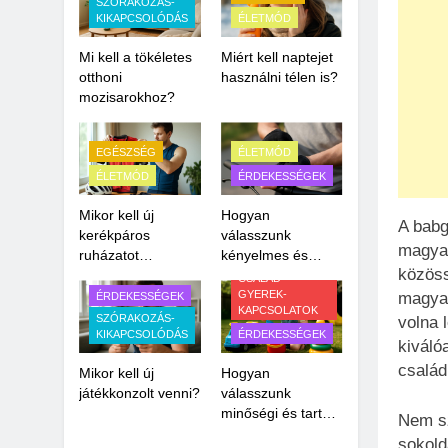
SZÓRAKOZÁS-
KIKAPCSOLÓDÁS
ÉLETMÓD
Mi kell a tökéletes
Miért kell naptejet
otthoni
használni télen is?
mozisarokhoz?
EGÉSZSÉG
ÉLETMÓD
ÉLETMÓD
ÉRDEKESSÉGEK
Mikor kell új
Hogyan
A babg
kerékpáros
válasszunk
magyar
ruházatot
kényelmes és
közöss
vásárolni?
biztonságos biciklis
CSALÁD-
kesztyűt?
GYEREK-
magyar
ÉRDEKESSÉGEK
KAPCSOLATOK
SZÓRAKOZÁS-
volna 
KIKAPCSOLÓDÁS
ÉRDEKESSÉGEK
kiváló
család
Mikor kell új
Hogyan
játékkonzolt venni?
válasszunk
minőségi és tartós
Nem sz
kültéri játékokat
sokold