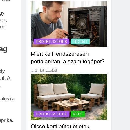
gy
hoz,
ról
ÉRDEKESSÉGEK
TECH/IT
ag
Miért kell rendszeresen
portalanítani a számítógépet?
ely
1 Hét Ezelőtt
nt. A
,
galuska
ÉRDEKESSÉGEK
KERT
prika,
Olcsó kerti bútor ötletek