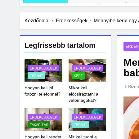
Mit kell tudni a mesterséges i
1 Hét Ezelőtt
Olcsó kerti bútor ötletek rakla
Kezdőoldal
Érdekességek
Mennyibe kerül egy
2 Hét Ezelőtt
Zöld fal készítése otthon lépé
Legfrissebb tartalom
2 Hét Ezelőtt
ÉRDEK
Men
ÉRDEKESSÉGEK
ÉRDEKESSÉGEK
ba
TECH/IT
KERT
Bizon
Hogyan kell jól
Mikor kell
fotózni telefonnal?
előcsíráztatni a
vetőmagokat?
ÉRDEKESSÉGEK
ÉRDEKESSÉGEK
TAKARÍTÁS
TECH/IT
Hogyan kell rendet
Mit kell tudni a