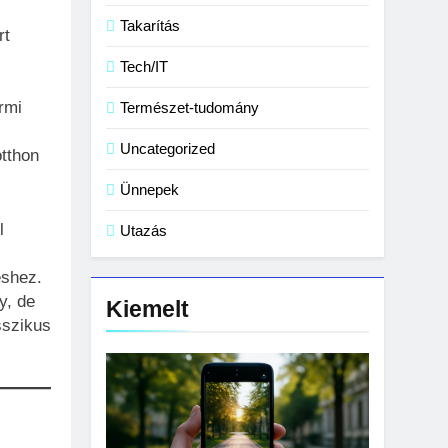
Takarítás
rt
Tech/IT
ermi
Természet-tudomány
Uncategorized
otthon
Ünnepek
l
Utazás
éshez.
y, de
Kiemelt
sszikus