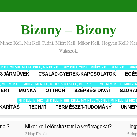
Bizony – Bizony
 Mihez Kell, Mit Kell Tudni, Miért Kell, Mikor Kell, Hogyan Kell? Ké
Válaszok.
IT KELL TUDNI, MIÉRT KELL, MIKOR KELL, HOGYAN KELL? KÉRDÉSEK ÉS VÁLASZOK ÁL
MI KELL, MIHEZ KELL, MIT KELL TUDNI, MIÉRT KELL, MIKOR KELL
MI KELL, MI
R-JÁRMŰVEK
CSALÁD-GYEREK-KAPCSOLATOK
EGÉ
 MIT KELL TUDNI, MIÉRT KELL, MIKOR KELL, HOGYAN KELL? KÉRDÉSEK ÉS VÁLASZOK É
, MIHEZ KELL, MIT KELL TUDNI, MIÉRT KELL, MIKOR KELL, HOGYAN KELL? KÉRDÉSEK 
MI KELL, MIHEZ KELL, MIT KELL TUDNI, MIÉRT KELL, MIKOR KELL, HOGYAN KE
MI KELL, MIHEZ KELL, MIT KELL TUDNI, MIÉRT KELL, MIKOR 
MI KELL, MIHEZ KELL, MIT KELL TUDNI, MI
MI KELL, MIHEZ 
KERT
MUNKA
OTTHON
SZÉPSÉG-DIVAT
SZÓRA
MI KELL, MIHEZ KELL, MIT KELL TUDNI, MIÉRT KELL, MIKOR KELL, HOGY
MI KELL, MIHEZ KELL, MIT KELL TUDNI, MIÉRT KELL, M
MI KELL, MIHEZ
KARÍTÁS
TECH/IT
TERMÉSZET-TUDOMÁNY
ÜNNE
nnal?
Mikor kell előcsíráztatni a vetőmagokat?
Hogy
3 Nap Ezelőtt
5 Nap