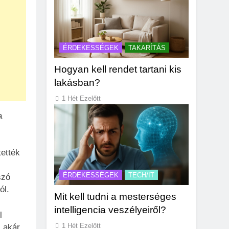
ÉRDEKESSÉGEK
TAKARÍTÁS
Hogyan kell rendet tartani kis
lakásban?
1 Hét Ezelőtt
a
tették
ÉRDEKESSÉGEK
TECH/IT
szó
ól.
Mit kell tudni a mesterséges
intelligencia veszélyeiről?
l
1 Hét Ezelőtt
, akár