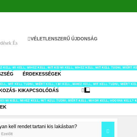
VÉLETLENSZERŰ ÚJDONSÁG
rdések És
LATOK TÉMÁBAN.
, HOGYAN KELL? KÉRDÉSEK ÉS VÁLASZOK AUTÓ-MOTOR-JÁRMŰVEK TÉMAKÖRBEN.
HEZ KELL, MIT KELL TUDNI, MIÉRT KELL, MIKOR KELL, HOGYAN KELL? KÉRDÉSEK ÉS 
MI KELL, MIHEZ KELL, MIT KELL TUDNI, MIÉRT KELL, MIKOR KELL, HOGYAN 
MI KELL, MIHEZ KELL, MIT KELL TUDNI, MIÉR
SZSÉG
ÉRDEKESSÉGEK
TEL-ITAL TÉMAKÖRBEN.
ÉS VÁLASZOK HOBBI TÉMÁBAN.
LL? KÉRDÉSEK ÉS VÁLASZOK KERT TÉMAKÖRBEN.
KELL, HOGYAN KELL? KÉRDÉSEK ÉS VÁLASZOK MUNKA-KARRIER TÉMAKÖRBEN.
ÉRT KELL, MIKOR KELL, HOGYAN KELL? KÉRDÉSEK ÉS VÁLASZOK OTTHON TÉMAKÖRBEN.
KELL, MIT KELL TUDNI, MIÉRT KELL, MIKOR KELL, HOGYAN KELL? KÉRDÉSEK ÉS VÁLA
MI KELL, MIHEZ KELL, MIT KELL TUDNI, MIÉRT
KOZÁS- KIKAPCSOLÓDÁS
AN KELL? KÉRDÉSEK ÉS VÁLASZOK TAKARÍTÁS TÉMAKÖRBEN.
IKOR KELL, HOGYAN KELL? KÉRDÉSEK ÉS VÁLASZOK TECH/IT TÉMÁBAN.
 KELL, MIT KELL TUDNI, MIÉRT KELL, MIKOR KELL, HOGYAN KELL? KÉRDÉSEK ÉS VÁ
MI KELL, MIHEZ KELL, MIT KELL TUDNI, MIÉRT KELL, MIKOR KELL, HOGYAN KELL
PEK
an kell rendet tartani kis lakásban?
 Ezelőtt