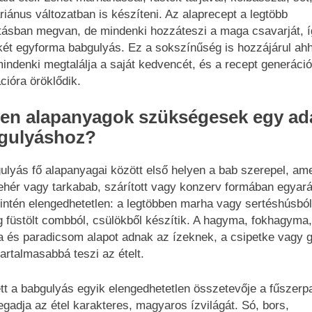
riánus változatban is készíteni. Az alaprecept a legtöbb
tásban megvan, de mindenki hozzáteszi a maga csavarját, í
két egyforma babgulyás. Ez a sokszínűség is hozzájárul ah
indenki megtalálja a saját kedvencét, és a recept generáció
cióra öröklődik.
yen alapanyagok szükségesek egy ad
gulyáshoz?
ulyás fő alapanyagai között első helyen a bab szerepel, am
fehér vagy tarkabab, szárított vagy konzerv formában egyará
intén elengedhetetlen: a legtöbben marha vagy sertéshúsból
g füstölt combból, csülökből készítik. A hagyma, fokhagyma,
a és paradicsom alapot adnak az ízeknek, a csipetke vagy 
tartalmasabbá teszi az ételt.
tt a babgulyás egyik elengedhetetlen összetevője a fűszerpa
gadja az étel karakteres, magyaros ízvilágát. Só, bors,