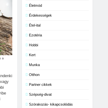
Életmód
Érdekességek
Étel-ital
Ezotéria
Hobbi
Kert
s a
Munka
Otthon
indenki
 vagy
Partner cikkek
bbi
yibe
Szépség-divat
i
Szórakozás- kikapcsolódás