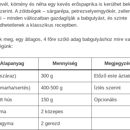
evél, kömény és néha egy kevés erőspaprika is kerülhet bel
szerint. A zöldségek – sárgarépa, petrezselyemgyökér, zeller
i – minden változatban gazdagítják a babgulyást, és szinte
dhetetlenek a klasszikus receptben.
 meg, egy átlagos, 4 főre szóló adag babgulyáshoz mire v
égünk:
Alapanyag
Mennyiség
Megjegyzé
száraz)
300 g
Előző este áztat
marha/sertés)
400-500 g
Ízlés szerint
lt hús
150 g
Opcionális
yma
2 közepes
agyma
2 gerezd