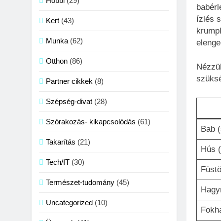
Hobbi
(29)
babérl
ízlés 
Kert
(43)
krumpl
Munka
(62)
elenge
Otthon
(86)
Nézzük
szüks
Partner cikkek
(8)
Szépség-divat
(28)
Szórakozás- kikapcsolódás
(61)
Bab (
Takarítás
(21)
Hús (
Tech/IT
(30)
Füstö
Természet-tudomány
(45)
Hag
Uncategorized
(10)
Fokh