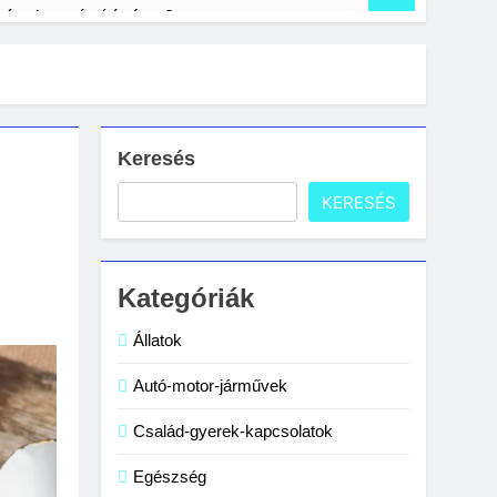
nítani a számítógépet?
s lakásban: gyakori hibák és megoldások
Keresés
KERESÉS
Kategóriák
Állatok
Autó-motor-járművek
Család-gyerek-kapcsolatok
Egészség