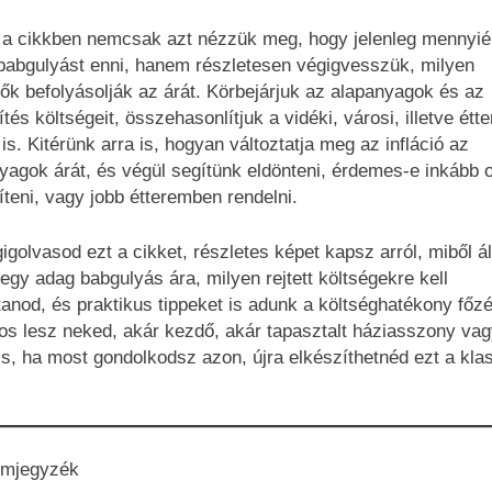
a cikkben nemcsak azt nézzük meg, hogy jelenleg mennyié
babgulyást enni, hanem részletesen végigvesszük, milyen
ők befolyásolják az árát. Körbejárjuk az alapanyagok és az
tés költségeit, összehasonlítjuk a vidéki, városi, illetve étt
 is. Kitérünk arra is, hogyan változtatja meg az infláció az
yagok árát, és végül segítünk eldönteni, érdemes-e inkább 
íteni, vagy jobb étteremben rendelni.
igolvasod ezt a cikket, részletes képet kapsz arról, miből ál
egy adag babgulyás ára, milyen rejtett költségekre kell
anod, és praktikus tippeket is adunk a költséghatékony főz
s lesz neked, akár kezdő, akár tapasztalt háziasszony vag
is, ha most gondolkodsz azon, újra elkészíthetnéd ezt a kla
.
omjegyzék