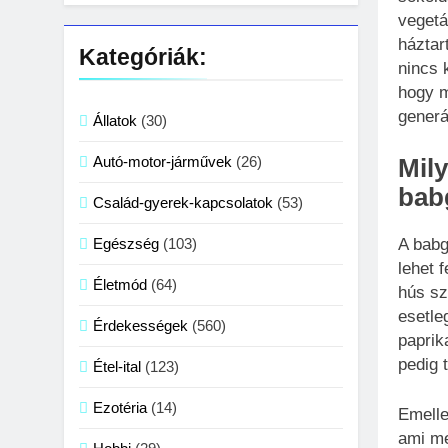
gyerekeknek?
vegetá
háztar
Kategóriák:
nincs 
hogy m
generá
Állatok
(30)
Autó-motor-járművek
(26)
Mil
bab
Család-gyerek-kapcsolatok
(53)
A babg
Egészség
(103)
lehet 
Életmód
(64)
hús sz
esetle
Érdekességek
(560)
paprik
pedig 
Étel-ital
(123)
Ezotéria
(14)
Emelle
ami me