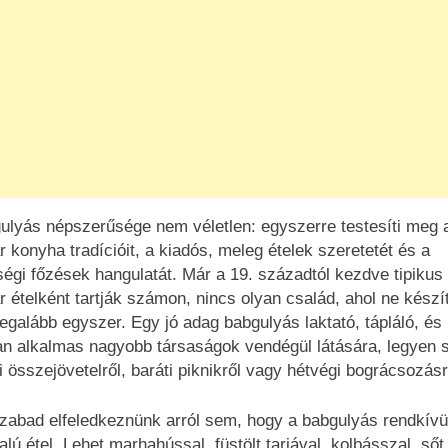
ulyás népszerűsége nem véletlen: egyszerre testesíti meg 
 konyha tradícióit, a kiadós, meleg ételek szeretetét és a
égi főzések hangulatát. Már a 19. századtól kezdve tipikus
 ételként tartják számon, nincs olyan család, ahol ne készí
legalább egyszer. Egy jó adag babgulyás laktató, tápláló, és
an alkalmas nagyobb társaságok vendégül látására, legyen 
i összejövetelről, baráti piknikről vagy hétvégi bográcsozásr
abad elfeledkeznünk arról sem, hogy a babgulyás rendkívü
alú étel. Lehet marhahússal, füstölt tarjával, kolbásszal, sőt