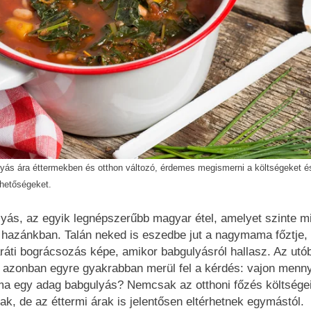
yás ára éttermekben és otthon változó, érdemes megismerni a költségeket é
ehetőségeket.
yás, az egyik legnépszerűbb magyar étel, amelyet szinte m
 hazánkban. Talán neked is eszedbe jut a nagymama főztje,
ráti bográcsozás képe, amikor babgulyásról hallasz. Az utó
 azonban egyre gyakrabban merül fel a kérdés: vajon menn
ma egy adag babgulyás? Nemcsak az otthoni főzés költsége
tak, de az éttermi árak is jelentősen eltérhetnek egymástól.