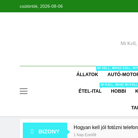
Ugrás
csütörtök, 2026-08-06
a
tartalomra
Mi Kell,
MI KELL, MIHEZ KELL, M
ÁLLATOK
AUTÓ-MOTO
MI KELL, MIHEZ KELL,
MI KELL
ÉTEL-ITAL
HOBBI
TA
Hogyan kell jól fotózni telefo
BIZONY
1 Nap Ezelőtt