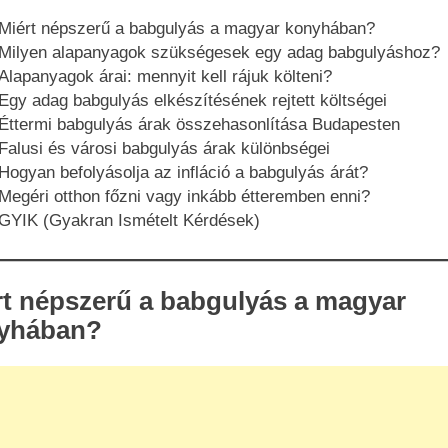
Miért népszerű a babgulyás a magyar konyhában?
Milyen alapanyagok szükségesek egy adag babgulyáshoz?
Alapanyagok árai: mennyit kell rájuk költeni?
Egy adag babgulyás elkészítésének rejtett költségei
Éttermi babgulyás árak összehasonlítása Budapesten
Falusi és városi babgulyás árak különbségei
Hogyan befolyásolja az infláció a babgulyás árát?
Megéri otthon főzni vagy inkább étteremben enni?
GYIK (Gyakran Ismételt Kérdések)
rt népszerű a babgulyás a magyar
yhában?