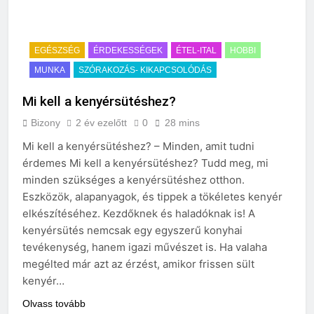
EGÉSZSÉG
ÉRDEKESSÉGEK
ÉTEL-ITAL
HOBBI
MUNKA
SZÓRAKOZÁS- KIKAPCSOLÓDÁS
Mi kell a kenyérsütéshez?
Bizony
2 év ezelőtt
0
28 mins
Mi kell a kenyérsütéshez? – Minden, amit tudni
érdemes Mi kell a kenyérsütéshez? Tudd meg, mi
minden szükséges a kenyérsütéshez otthon.
Eszközök, alapanyagok, és tippek a tökéletes kenyér
elkészítéséhez. Kezdőknek és haladóknak is! A
kenyérsütés nemcsak egy egyszerű konyhai
tevékenység, hanem igazi művészet is. Ha valaha
megélted már azt az érzést, amikor frissen sült
kenyér…
Olvass tovább