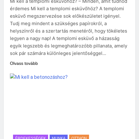
Mi kell a templomi esküvőhöz? – Minden, amit tudnod
érdemes Mi kell a templomi esküvőhöz? A templomi
esküvő megszervezése sok előkészületet igényel.
Tudj meg mindent a szükséges papírokról, a
helyszínről és a szertartás menetéről, hogy tökéletes
legyen a nagy nap! A templomi esküvő a házasság
egyik legszebb és legmeghatározóbb pillanata, amely
sok pár számára különleges jelentőséggel…
Olvass tovább
ÉRDEKESSÉGEK
MUNKA
OTTHON