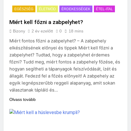
EGÉSZSÉG
ÉLETMÓD
ÉRDEKESSÉGEK
ÉTEL-ITAL
Miért kell főzni a zabpelyhet?
Bizony
2 év ezelőtt
0
18 mins
Miért fontos főzni a zabpelyhet? – A zabpehely
elkészítésének előnyei és tippek Miért kell főzni a
zabpelyhet? Tudtad, hogy a zabpelyhet érdemes
főzni? Tudd meg, miért fontos a zabpehely főzése, és
hogyan segítheti a tápanyagok felszívódását, ízét és
állagát. Fedezd fel a főzés előnyeit! A zabpehely az
egyik legnépszerűbb reggeli alapanyag, amit sokan
választanak tápláló és…
Olvass tovább