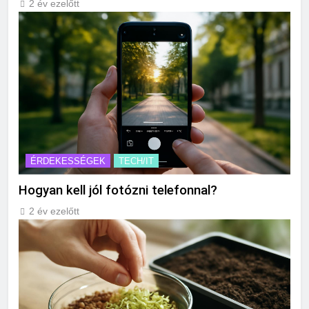
2 év ezelőtt
ÉRDEKESSÉGEK
TECH/IT
Hogyan kell jól fotózni telefonnal?
2 év ezelőtt