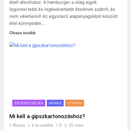
ételt alkothatsz. A hamburger a világ egyik
legismertebb és legkedveltebb ételének számít, és
nem véletlenül! Az egyszerű alapanyagokból készült
étel könnyedén…
Olvass tovább
ÉRDEKESSÉGEK
MUNKA
OTTHON
Mi kell a gipszkartonozáshoz?
Bizony
2 év ezelőtt
0
31 mins