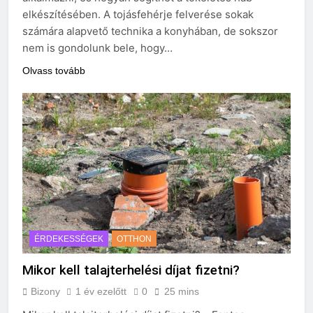
2 Hét Ezelőtt
elkészítésében. A tojásfehérje felverése sokak
Macskatartás lakásban: gyakori
számára alapvető technika a konyhában, de sokszor
hibák és megoldások
nem is gondolunk bele, hogy…
3 Hét Ezelőtt
Olvass tovább
ÉRDEKESSÉGEK
OTTHON
Mikor kell talajterhelési díjat fizetni?
Bizony
1 év ezelőtt
0
25 mins