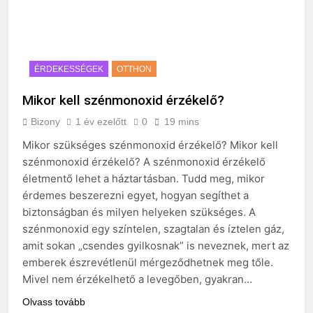
ÉRDEKESSÉGEK
OTTHON
Mikor kell szénmonoxid érzékelő?
Bizony
1 év ezelőtt
0
19 mins
Mikor szükséges szénmonoxid érzékelő? Mikor kell
szénmonoxid érzékelő? A szénmonoxid érzékelő
életmentő lehet a háztartásban. Tudd meg, mikor
érdemes beszerezni egyet, hogyan segíthet a
biztonságban és milyen helyeken szükséges. A
szénmonoxid egy színtelen, szagtalan és íztelen gáz,
amit sokan „csendes gyilkosnak” is neveznek, mert az
emberek észrevétlenül mérgeződhetnek meg tőle.
Mivel nem érzékelhető a levegőben, gyakran…
Olvass tovább