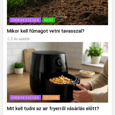
ÉRDEKESSÉGEK
KERT
Mikor kell fűmagot vetni tavasszal?
2 év ezelőtt
ÉRDEKESSÉGEK
OTTHON
Mit kell tudni az air fryerről vásárlás előtt?