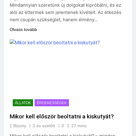
Mindannyian szeretünk új dolgokat kipróbálni, és ez
alól az éttermek sem jelentenek kivételt. Az étkezés
nem csupán szükséglet, hanem élmény…
Olvass tovább
ÁLLATOK
ÉRDEKESSÉGEK
Mikor kell először beoltatni a kiskutyát?
Bizony
2 év ezelőtt
0
27 mins
Mikor kell először beoltatni a kiskutyát? – minden,