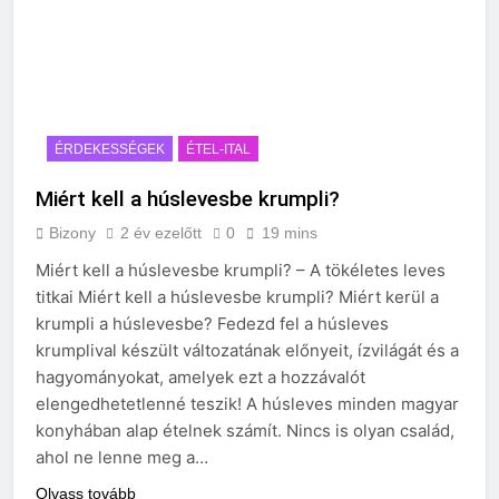
ÉRDEKESSÉGEK
ÉTEL-ITAL
Miért kell a húslevesbe krumpli?
Bizony
2 év ezelőtt
0
19 mins
Miért kell a húslevesbe krumpli? – A tökéletes leves
titkai Miért kell a húslevesbe krumpli? Miért kerül a
krumpli a húslevesbe? Fedezd fel a húsleves
krumplival készült változatának előnyeit, ízvilágát és a
hagyományokat, amelyek ezt a hozzávalót
elengedhetetlenné teszik! A húsleves minden magyar
konyhában alap ételnek számít. Nincs is olyan család,
ahol ne lenne meg a…
Olvass tovább