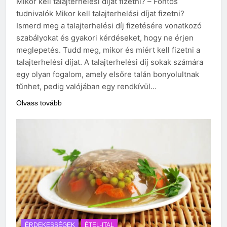
Mikor kell talajterhelési díjat fizetni? – Fontos
tudnivalók Mikor kell talajterhelési díjat fizetni?
Ismerd meg a talajterhelési díj fizetésére vonatkozó
szabályokat és gyakori kérdéseket, hogy ne érjen
meglepetés. Tudd meg, mikor és miért kell fizetni a
talajterhelési díjat. A talajterhelési díj sokak számára
egy olyan fogalom, amely elsőre talán bonyolultnak
tűnhet, pedig valójában egy rendkívül…
Olvass tovább
ÉRDEKESSÉGEK
ÉTEL-ITAL