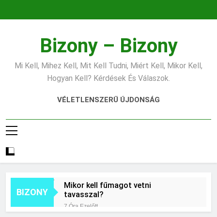
Ugrás
a
tartalomra
Bizony – Bizony
Mi Kell, Mihez Kell, Mit Kell Tudni, Miért Kell, Mikor Kell,
Hogyan Kell? Kérdések És Válaszok.
VÉLETLENSZERŰ ÚJDONSÁG
Mikor kell fűmagot vetni
BIZONY
tavasszal?
7 Óra Ezelőtt