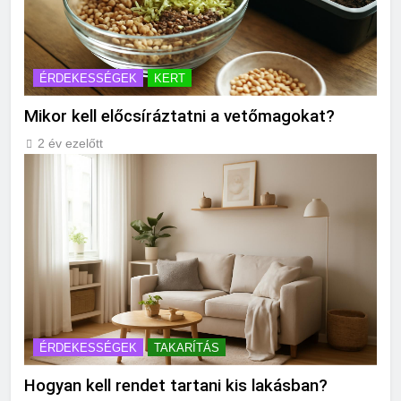
ÉRDEKESSÉGEK
KERT
Mikor kell előcsíráztatni a vetőmagokat?
2 év ezelőtt
ÉRDEKESSÉGEK
TAKARÍTÁS
Hogyan kell rendet tartani kis lakásban?