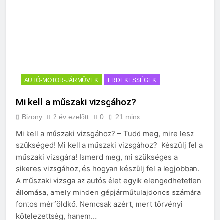
AUTÓ-MOTOR-JÁRMŰVEK
ÉRDEKESSÉGEK
Mi kell a műszaki vizsgához?
Bizony
2 év ezelőtt
0
21 mins
Mi kell a műszaki vizsgához? – Tudd meg, mire lesz
szükséged! Mi kell a műszaki vizsgához? Készülj fel a
műszaki vizsgára! Ismerd meg, mi szükséges a
sikeres vizsgához, és hogyan készülj fel a legjobban.
A műszaki vizsga az autós élet egyik elengedhetetlen
állomása, amely minden gépjárműtulajdonos számára
fontos mérföldkő. Nemcsak azért, mert törvényi
kötelezettség, hanem…