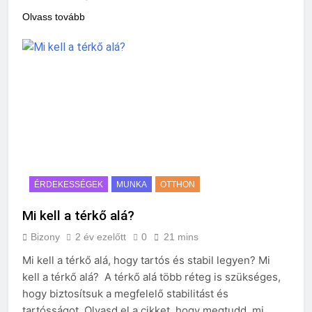
Olvass tovább
ÉRDEKESSÉGEK
MUNKA
OTTHON
Mi kell a térkő alá?
Bizony
2 év ezelőtt
0
21 mins
Mi kell a térkő alá, hogy tartós és stabil legyen? Mi
kell a térkő alá? A térkő alá több réteg is szükséges,
hogy biztosítsuk a megfelelő stabilitást és
tartósságot. Olvasd el a cikket, hogy megtudd, mi