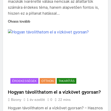
macskák ivaréretté válása nemcsak az állattartók
számára érdekes téma, hanem alapvetően fontos is,
hiszen ez a pillanat hatással…
Olvass tovább
ÉRDEKESSÉGEK
OTTHON
TAKARÍTÁS
Hogyan távolíthatom el a vízkövet gyorsan?
Bizony
1 év ezelőtt
0
22 mins
Hogyan távolíthatom el a vízkövet gyorsan? – Hasznos