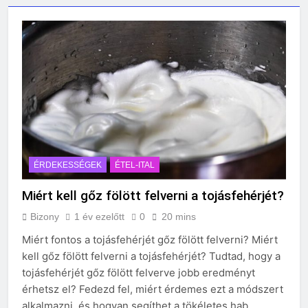
Mit kell tudni az air fryerről
vásárlás előtt?
2 Nap Ezelőtt
Hogyan kell jól fotózni telefonnal?
4 Nap Ezelőtt
Mikor kell előcsíráztatni a
vetőmagokat?
6 Nap Ezelőtt
Hogyan kell rendet tartani kis
lakásban?
1 Hét Ezelőtt
ÉRDEKESSÉGEK
ÉTEL-ITAL
Mit kell tudni a mesterséges
intelligencia veszélyeiről?
Miért kell gőz fölött felverni a tojásfehérjét?
1 Hét Ezelőtt
Miért kell rendszeresen
Bizony
1 év ezelőtt
0
20 mins
portalanítani a számítógépet?
Miért fontos a tojásfehérjét gőz fölött felverni? Miért
2 Hét Ezelőtt
kell gőz fölött felverni a tojásfehérjét? Tudtad, hogy a
Olcsó kerti bútor ötletek raklapból
tojásfehérjét gőz fölött felverve jobb eredményt
2 Hét Ezelőtt
érhetsz el? Fedezd fel, miért érdemes ezt a módszert
Mi kell egy kezdő tarot szetthez?
alkalmazni, és hogyan segíthet a tökéletes hab