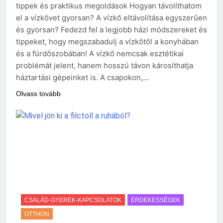
tippek és praktikus megoldások Hogyan távolíthatom
el a vízkövet gyorsan? A vízkő eltávolítása egyszerűen
és gyorsan? Fedezd fel a legjobb házi módszereket és
tippeket, hogy megszabadulj a vízkőtől a konyhában
és a fürdőszobában! A vízkő nemcsak esztétikai
problémát jelent, hanem hosszú távon károsíthatja
háztartási gépeinket is. A csapokon,…
Olvass tovább
CSALÁD-GYEREK-KAPCSOLATOK
ÉRDEKESSÉGEK
OTTHON