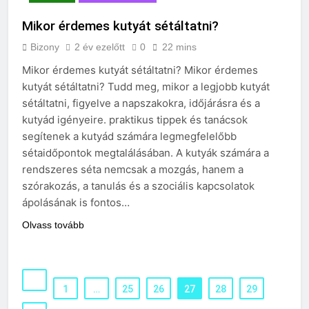
Mikor érdemes kutyát sétáltatni?
Bizony
2 év ezelőtt
0
22 mins
Mikor érdemes kutyát sétáltatni? Mikor érdemes
kutyát sétáltatni? Tudd meg, mikor a legjobb kutyát
sétáltatni, figyelve a napszakokra, időjárásra és a
kutyád igényeire. praktikus tippek és tanácsok
segítenek a kutyád számára legmegfelelőbb
sétaidőpontok megtalálásában. A kutyák számára a
rendszeres séta nemcsak a mozgás, hanem a
szórakozás, a tanulás és a szociális kapcsolatok
ápolásának is fontos…
Olvass tovább
1
…
25
26
27
28
29