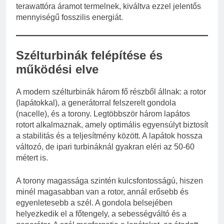
terawattóra áramot termelnek, kiváltva ezzel jelentős
mennyiségű fosszilis energiát.
Szélturbinák felépítése és
működési elve
A modern szélturbinák három fő részből állnak: a rotor
(lapátokkal), a generátorral felszerelt gondola
(nacelle), és a torony. Legtöbbször három lapátos
rotort alkalmaznak, amely optimális egyensúlyt biztosít
a stabilitás és a teljesítmény között. A lapátok hossza
változó, de ipari turbináknál gyakran eléri az 50-60
métert is.
A torony magassága szintén kulcsfontosságú, hiszen
minél magasabban van a rotor, annál erősebb és
egyenletesebb a szél. A gondola belsejében
helyezkedik el a főtengely, a sebességváltó és a