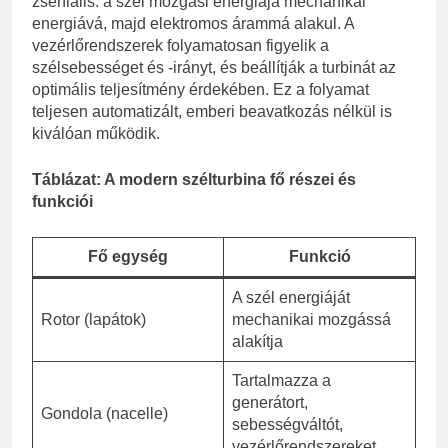
zseniális: a szél mozgási energiája mechanikai
energiává, majd elektromos árammá alakul. A
vezérlőrendszerek folyamatosan figyelik a
szélsebességet és -irányt, és beállítják a turbinát az
optimális teljesítmény érdekében. Ez a folyamat
teljesen automatizált, emberi beavatkozás nélkül is
kiválóan működik.
Táblázat: A modern szélturbina fő részei és
funkciói
Fő egység
Funkció
A szél energiáját
Rotor (lapátok)
mechanikai mozgássá
alakítja
Tartalmazza a
generátort,
Gondola (nacelle)
sebességváltót,
vezérlőrendszereket