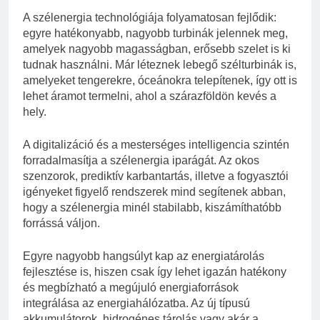
A szélenergia technológiája folyamatosan fejlődik:
egyre hatékonyabb, nagyobb turbinák jelennek meg,
amelyek nagyobb magasságban, erősebb szelet is ki
tudnak használni. Már léteznek lebegő szélturbinák is,
amelyeket tengerekre, óceánokra telepítenek, így ott is
lehet áramot termelni, ahol a szárazföldön kevés a
hely.
A digitalizáció és a mesterséges intelligencia szintén
forradalmasítja a szélenergia iparágát. Az okos
szenzorok, prediktív karbantartás, illetve a fogyasztói
igényeket figyelő rendszerek mind segítenek abban,
hogy a szélenergia minél stabilabb, kiszámíthatóbb
forrássá váljon.
Egyre nagyobb hangsúlyt kap az energiatárolás
fejlesztése is, hiszen csak így lehet igazán hatékony
és megbízható a megújuló energiaforrások
integrálása az energiahálózatba. Az új típusú
akkumulátorok, hidrogénes tárolás vagy akár a