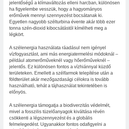
jelentőségű a klímaváltozás elleni harcban, különösen
ha figyelembe vesszük, hogy a hagyományos
erőművek mennyi szennyezést bocsátanak ki.
Egyetlen nagyobb szélturbina évente akár több ezer
tonna szén-dioxid kibocsátástól kímélheti meg a
légkört.
A szélenergia használata ráadásul nem igényel
vízfogyasztást, ami más energiatermelési módoknál –
például atomerőműveknél vagy hőerőműveknél –
jelentős. Ez különösen fontos a vízhiánnyal küzdő
területeken. Emellett a szélfarmok telepítése után a
földterület akár mezőgazdasági célokra is tovább
használható, tehát a tájhasználat tekintetében is
előnyös.
A szélenergia támogatja a biodiverzitás védelmét,
mivel a fosszilis tüzelőanyagok kiváltása révén
csökkenti a légszennyezést és a globális
felmelegedést. Ugyanakkor fontos odafigyelni a