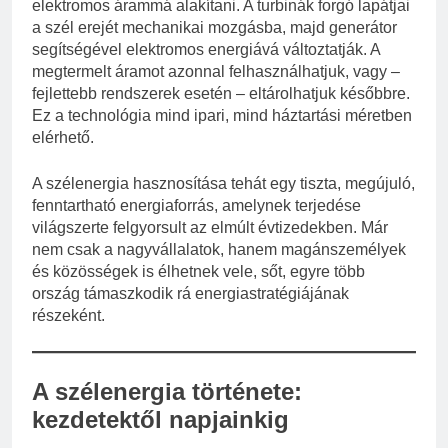
elektromos árammá alakítani. A turbinák forgó lapátjai
a szél erejét mechanikai mozgásba, majd generátor
segítségével elektromos energiává változtatják. A
megtermelt áramot azonnal felhasználhatjuk, vagy –
fejlettebb rendszerek esetén – eltárolhatjuk későbbre.
Ez a technológia mind ipari, mind háztartási méretben
elérhető.
A szélenergia hasznosítása tehát egy tiszta, megújuló,
fenntartható energiaforrás, amelynek terjedése
világszerte felgyorsult az elmúlt évtizedekben. Már
nem csak a nagyvállalatok, hanem magánszemélyek
és közösségek is élhetnek vele, sőt, egyre több
ország támaszkodik rá energiastratégiájának
részeként.
A szélenergia története:
kezdetektől napjainkig