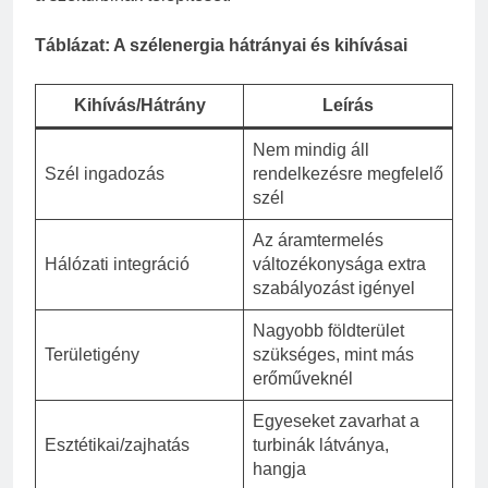
Táblázat: A szélenergia hátrányai és kihívásai
Kihívás/Hátrány
Leírás
Nem mindig áll
Szél ingadozás
rendelkezésre megfelelő
szél
Az áramtermelés
Hálózati integráció
változékonysága extra
szabályozást igényel
Nagyobb földterület
Területigény
szükséges, mint más
erőműveknél
Egyeseket zavarhat a
Esztétikai/zajhatás
turbinák látványa,
hangja