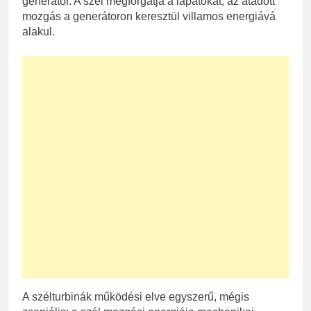
generátor. A szél megforgatja a lapátokat, az átadott
mozgás a generátoron keresztül villamos energiává
alakul.
A szélturbinák működési elve egyszerű, mégis