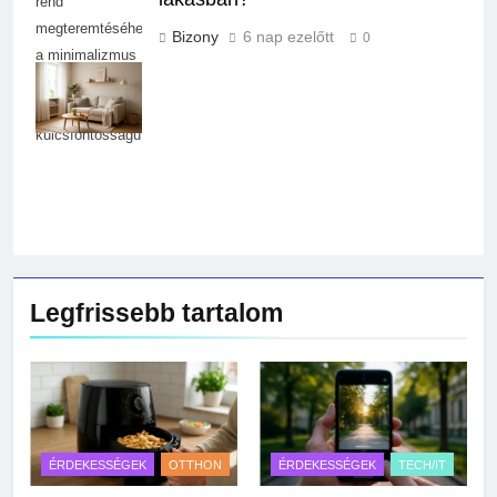
rend
megteremtéséhez
Bizony
6 nap ezelőtt
0
a minimalizmus
és a praktikus
tárolás
kulcsfontosságú.
Legfrissebb tartalom
ÉRDEKESSÉGEK
OTTHON
ÉRDEKESSÉGEK
TECH/IT