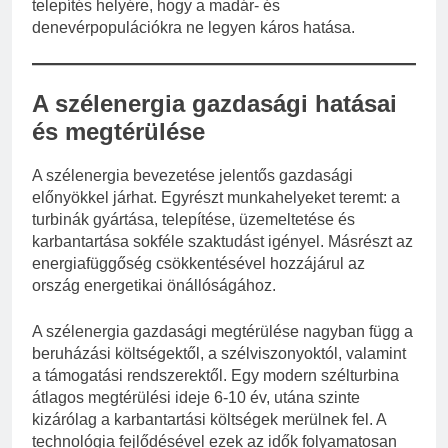
telepítés helyére, hogy a madár- és
denevérpopulációkra ne legyen káros hatása.
A szélenergia gazdasági hatásai
és megtérülése
A szélenergia bevezetése jelentős gazdasági
előnyökkel járhat. Egyrészt munkahelyeket teremt: a
turbinák gyártása, telepítése, üzemeltetése és
karbantartása sokféle szaktudást igényel. Másrészt az
energiafüggőség csökkentésével hozzájárul az
ország energetikai önállóságához.
A szélenergia gazdasági megtérülése nagyban függ a
beruházási költségektől, a szélviszonyoktól, valamint
a támogatási rendszerektől. Egy modern szélturbina
átlagos megtérülési ideje 6-10 év, utána szinte
kizárólag a karbantartási költségek merülnek fel. A
technológia fejlődésével ezek az idők folyamatosan