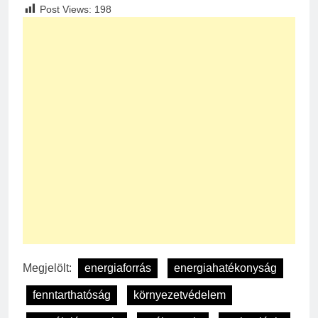
Post Views:
198
Megjelölt:
energiaforrás
energiahatékonyság
fenntarthatóság
környezetvédelem