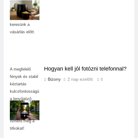
fontos tudni,
milyen
funkciókat
keresünk a
vásárlás előtt.
Hogyan kell jól fotózni telefonnal?
A megfelelő
fények és stabil
Bizony
2 nap ezelőtt
0
kéztartás
kulcsfontosságú
a lenyűgöző
mobilfotók
készítéséhez.
Ismerd meg a
titkokat!