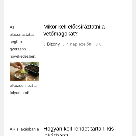
Mikor kell előcsíráztatni a
Az
vetőmagokat?
előcsíráztatás
segít a
Bizony
4 nap ezelőtt
0
gyorsabb
növekedésben.
Tudj meg többet
arról, mikor
érdemes
elkezdeni ezt a
folyamatot!
Hogyan kell rendet tartani kis
A kis lakásban a
lakásban?