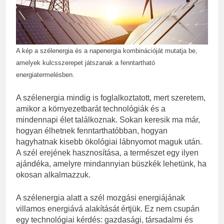
2 Hét Ezelőtt
Zöld fal készítése otthon lépésről
lépésre
3 Hét Ezelőtt
A kép a szélenergia és a napenergia kombinációját mutatja be,
amelyek kulcsszerepet játszanak a fenntartható
energiatermelésben.
A szélenergia mindig is foglalkoztatott, mert szeretem,
amikor a környezetbarát technológiák és a
mindennapi élet találkoznak. Sokan keresik ma már,
hogyan élhetnek fenntarthatóbban, hogyan
hagyhatnak kisebb ökológiai lábnyomot maguk után.
A szél erejének hasznosítása, a természet egy ilyen
ajándéka, amelyre mindannyian büszkék lehetünk, ha
okosan alkalmazzuk.
A szélenergia alatt a szél mozgási energiájának
villamos energiává alakítását értjük. Ez nem csupán
egy technológiai kérdés: gazdasági, társadalmi és