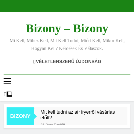
Ugrás
a
tartalomra
Bizony – Bizony
Mi Kell, Mihez Kell, Mit Kell Tudni, Miért Kell, Mikor Kell,
Hogyan Kell? Kérdések És Válaszok.
VÉLETLENSZERŰ ÚJDONSÁG
Mit kell tudni az air fryerről vásárlás
BIZONY
előtt?
25 Perc Ezelőtt
Hogyan kell jól fotózni telefonnal?