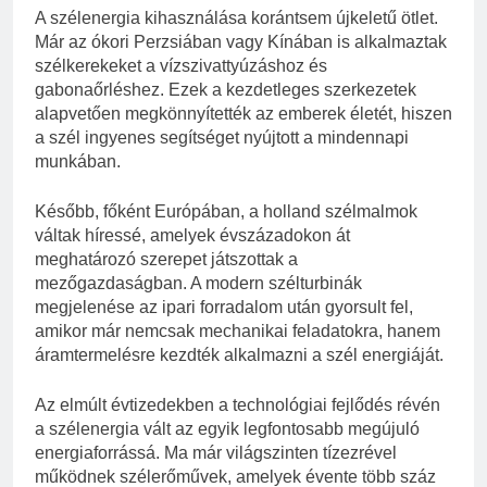
A szélenergia kihasználása korántsem újkeletű ötlet.
Már az ókori Perzsiában vagy Kínában is alkalmaztak
szélkerekeket a vízszivattyúzáshoz és
gabonaőrléshez. Ezek a kezdetleges szerkezetek
alapvetően megkönnyítették az emberek életét, hiszen
a szél ingyenes segítséget nyújtott a mindennapi
munkában.
Később, főként Európában, a holland szélmalmok
váltak híressé, amelyek évszázadokon át
meghatározó szerepet játszottak a
mezőgazdaságban. A modern szélturbinák
megjelenése az ipari forradalom után gyorsult fel,
amikor már nemcsak mechanikai feladatokra, hanem
áramtermelésre kezdték alkalmazni a szél energiáját.
Az elmúlt évtizedekben a technológiai fejlődés révén
a szélenergia vált az egyik legfontosabb megújuló
energiaforrássá. Ma már világszinten tízezrével
működnek szélerőművek, amelyek évente több száz