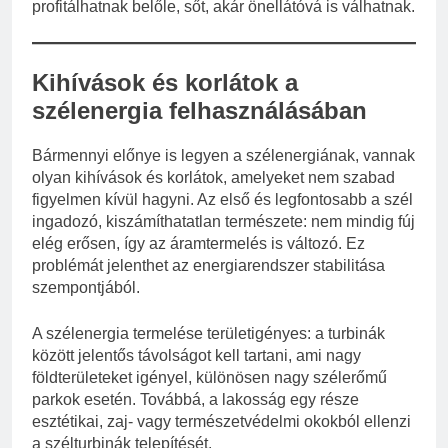
profitálhatnak belőle, sőt, akár önellátóvá is válhatnak.
Kihívások és korlátok a
szélenergia felhasználásában
Bármennyi előnye is legyen a szélenergiának, vannak
olyan kihívások és korlátok, amelyeket nem szabad
figyelmen kívül hagyni. Az első és legfontosabb a szél
ingadozó, kiszámíthatatlan természete: nem mindig fúj
elég erősen, így az áramtermelés is változó. Ez
problémát jelenthet az energiarendszer stabilitása
szempontjából.
A szélenergia termelése területigényes: a turbinák
között jelentős távolságot kell tartani, ami nagy
földterületeket igényel, különösen nagy szélerőmű
parkok esetén. Továbbá, a lakosság egy része
esztétikai, zaj- vagy természetvédelmi okokból ellenzi
a szélturbinák telepítését.