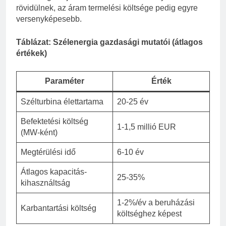
rövidülnek, az áram termelési költsége pedig egyre
versenyképesebb.
Táblázat: Szélenergia gazdasági mutatói (átlagos
értékek)
Paraméter
Érték
Szélturbina élettartama
20-25 év
Befektetési költség
1-1,5 millió EUR
(MW-ként)
Megtérülési idő
6-10 év
Átlagos kapacitás-
25-35%
kihasználtság
1-2%/év a beruházási
Karbantartási költség
költséghez képest