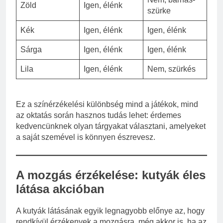
Zöld
Igen, élénk
szürke
Kék
Igen, élénk
Igen, élénk
Sárga
Igen, élénk
Igen, élénk
Lila
Igen, élénk
Nem, szürkés
Ez a színérzékelési különbség mind a játékok, mind
az oktatás során hasznos tudás lehet: érdemes
kedvencünknek olyan tárgyakat választani, amelyeket
a saját szemével is könnyen észrevesz.
A mozgás érzékelése: kutyák éles
látása akcióban
A kutyák látásának egyik legnagyobb előnye az, hogy
rendkívül érzékenyek a mozgásra, még akkor is, ha az