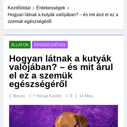
4 Nap Ezelőtt
Kezdőoldal
Érdekességek
Mikor kell előcsíráztatni a
Hogyan látnak a kutyák valójában? – és mit árul el ez a
vetőmagokat?
szemük egészségéről
6 Nap Ezelőtt
Hogyan kell rendet tartani kis
lakásban?
1 Hét Ezelőtt
ÁLLATOK
ÉRDEKESSÉGEK
Mit kell tudni a mesterséges
intelligencia veszélyeiről?
Hogyan látnak a kutyák
1 Hét Ezelőtt
valójában? – és mit árul
Miért kell rendszeresen portalanítani
el ez a szemük
a számítógépet?
2 Hét Ezelőtt
egészségéről
Olcsó kerti bútor ötletek raklapból
2 Hét Ezelőtt
0
Bizony
7 Hónap Ezelőtt
14 Mins
Mi kell egy kezdő tarot szetthez?
2 Hét Ezelőtt
Macskatartás lakásban: gyakori
hibák és megoldások