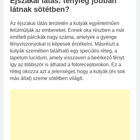
Éjszakai látás: tényleg jobban
látnak sötétben?
Az éjszakai látás területén a kutyák egyértelműen
felülmúlják az embereket. Ennek oka részben a már
említett pálcikák nagy száma, amelyek a gyenge
fényviszonyokat is képesek érzékelni. Másrészt a
kutyák szemében található egy speciális réteg, a
tapetum lucidum, amely visszaveri a beérkező fényt,
így az többször is áthalad a fotoreceptorokon. Ez a
réteg okozza azt a jelenséget, hogy a kutyák (és sok
más állat) szeme sötétben világít.