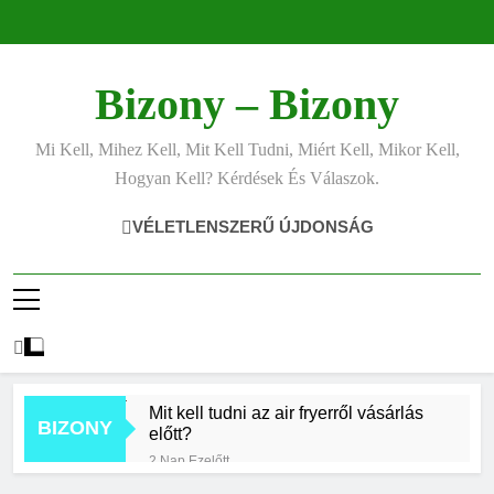
Ugrás
a
tartalomra
Bizony – Bizony
Mi Kell, Mihez Kell, Mit Kell Tudni, Miért Kell, Mikor Kell,
Hogyan Kell? Kérdések És Válaszok.
VÉLETLENSZERŰ ÚJDONSÁG
Mit kell tudni az air fryerről vásárlás
BIZONY
előtt?
2 Nap Ezelőtt
Hogyan kell jól fotózni telefonnal?