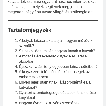
kutyatartók számára egyaránt hasznos információkat
találsz majd, amelyek segítenek még jobban
megérteni négylábú társad világát és szükségleteit.
Tartalomjegyzék
A kutyák látásának alapjai: hogyan működik
szemük?
Színek világa: mit és hogyan látnak a kutyák?
A mozgás érzékelése: kutyák éles látása
akcióban
Éjszakai látás: tényleg jobban látnak sötétben?
A kutyaszem felépítése és különbségek az
emberhez képest
Milyen jelek utalhatnak látásproblémákra a
kutyáknál?
Gyakori szembetegségek és azok felismerése
kutyáknál
Hogyan óvhatjuk kutyánk szemének