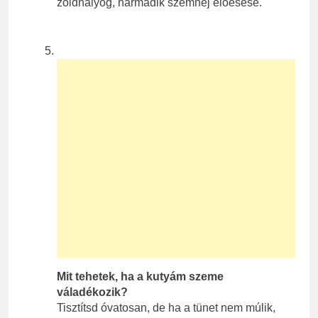
zöldhályog, harmadik szemhéj előesése.
Mit tehetek, ha a kutyám szeme
váladékozik?
Tisztítsd óvatosan, de ha a tünet nem múlik,