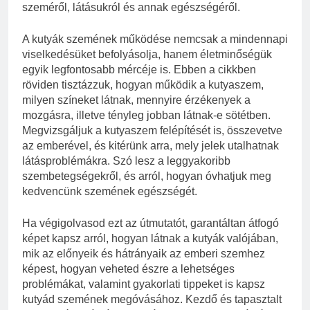
szeméről, látásukról és annak egészségéről.
A kutyák szemének működése nemcsak a mindennapi
viselkedésüket befolyásolja, hanem életminőségük
egyik legfontosabb mércéje is. Ebben a cikkben
röviden tisztázzuk, hogyan működik a kutyaszem,
milyen színeket látnak, mennyire érzékenyek a
mozgásra, illetve tényleg jobban látnak-e sötétben.
Megvizsgáljuk a kutyaszem felépítését is, összevetve
az emberével, és kitérünk arra, mely jelek utalhatnak
látásproblémákra. Szó lesz a leggyakoribb
szembetegségekről, és arról, hogyan óvhatjuk meg
kedvencünk szemének egészségét.
Ha végigolvasod ezt az útmutatót, garantáltan átfogó
képet kapsz arról, hogyan látnak a kutyák valójában,
mik az előnyeik és hátrányaik az emberi szemhez
képest, hogyan veheted észre a lehetséges
problémákat, valamint gyakorlati tippeket is kapsz
kutyád szemének megóvásához. Kezdő és tapasztalt