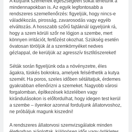
A kutyánk szemének egészségéért sokat tehetünk a
mindennapokban is. Az egyik legfontosabb a
rendszeres szemellenőrzés: figyeljük, hogy nincs-e
váladékozás, pirosság, zavarosodás vagy egyéb
elváltozás. A hosszabb szőrű fajtáknál ügyeljünk rá,
hogy a szem körüli szőr ne lógjon a szembe, mert
könnyen irritációt, fertőzést okozhat. Szükség esetén
óvatosan töröljük át a szemkörnyéket nedves
gézlappal, de kerüljük az agresszív tisztítószereket!
Séták során figyeljünk oda a növényzetre, éles
ágakra, tüskés bokrokra, amelyek felsérthetik a kutya
szemét. Ha poros, szeles időben sétáltatjuk, érdemes
gyakrabban ellenőrizni a szemeket. Nagyobb városi
forgalomban, építkezések közelében vagy
kirándulásokon is előfordulhat, hogy idegen test kerül
a szembe – ilyenkor azonnal forduljunk állatorvoshoz,
ne próbáljuk magunk kiszedni!
A rendszeres állatorvosi szemvizsgálatok minden
életkorban ajánlottak, különösen idős vagy örökletes