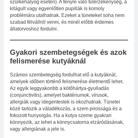
szürkehályog esetén). A fényre való túlérzékenység, a
kitágult vagy egyenlőtlen pupillák is komoly
problémára utalhatnak. Ezeket a tüneteket soha nem
szabad félvállról venni, és minél előbb érdemes
állatorvoshoz fordulni.
Gyakori szembetegségek és azok
felismerése kutyáknál
Számos szembetegség fordulhat elő a kutyáknál,
amelyek időben történő felismerése életmentő lehet.
Az egyik leggyakoribb a kötőhártya-gyulladás
(conjunctivitis), amelyet baktériumok, vírusok,
allergiák vagy idegentestek is okozhatnak. Tünetei
közé tartozik a váladékozás, a szem pirossága és a
fokozott hunyorgás. Ha a kutya szeme gyakran
könnyezik, az lehet a könnycsatorna elzáródásának,
vagy allergiának a jele is.