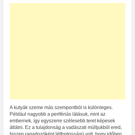
A kutyák szeme más szempontból is különleges.
Például nagyobb a perifériás látásuk, mint az
embernek, így egyszerre szélesebb teret képesek
átlátni. Ez a tulajdonság a vadászati múltjukból ered,
hiszen ragadozóként létfontosságú volt, hogy időben