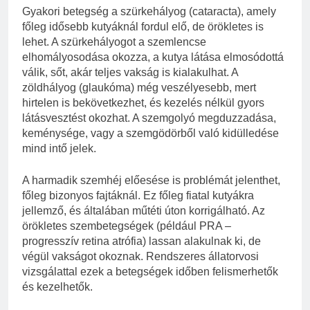
Gyakori betegség a szürkehályog (cataracta), amely
főleg idősebb kutyáknál fordul elő, de örökletes is
lehet. A szürkehályogot a szemlencse
elhomályosodása okozza, a kutya látása elmosódottá
válik, sőt, akár teljes vakság is kialakulhat. A
zöldhályog (glaukóma) még veszélyesebb, mert
hirtelen is bekövetkezhet, és kezelés nélkül gyors
látásvesztést okozhat. A szemgolyó megduzzadása,
keménysége, vagy a szemgödörből való kidülledése
mind intő jelek.
A harmadik szemhéj előesése is problémát jelenthet,
főleg bizonyos fajtáknál. Ez főleg fiatal kutyákra
jellemző, és általában műtéti úton korrigálható. Az
örökletes szembetegségek (például PRA –
progresszív retina atrófia) lassan alakulnak ki, de
végül vakságot okoznak. Rendszeres állatorvosi
vizsgálattal ezek a betegségek időben felismerhetők
és kezelhetők.