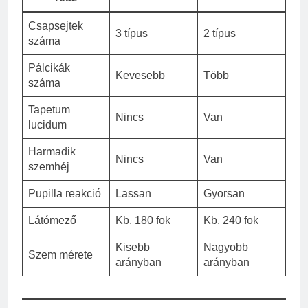
Csapsejtek
3 típus
2 típus
száma
Pálcikák
Kevesebb
Több
száma
Tapetum
Nincs
Van
lucidum
Harmadik
Nincs
Van
szemhéj
Pupilla reakció
Lassan
Gyorsan
Látómező
Kb. 180 fok
Kb. 240 fok
Kisebb
Nagyobb
Szem mérete
arányban
arányban