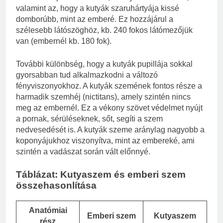
valamint az, hogy a kutyák szaruhártyája kissé
domborúbb, mint az emberé. Ez hozzájárul a
szélesebb látószöghöz, kb. 240 fokos látómezőjük
van (embernél kb. 180 fok).
További különbség, hogy a kutyák pupillája sokkal
gyorsabban tud alkalmazkodni a változó
fényviszonyokhoz. A kutyák szemének fontos része a
harmadik szemhéj (nictitans), amely szintén nincs
meg az embernél. Ez a vékony szövet védelmet nyújt
a pornak, sérüléseknek, sőt, segíti a szem
nedvesedését is. A kutyák szeme aránylag nagyobb a
koponyájukhoz viszonyítva, mint az embereké, ami
szintén a vadászat során vált előnnyé.
Táblázat: Kutyaszem és emberi szem
összehasonlítása
Anatómiai
Emberi szem
Kutyaszem
rész