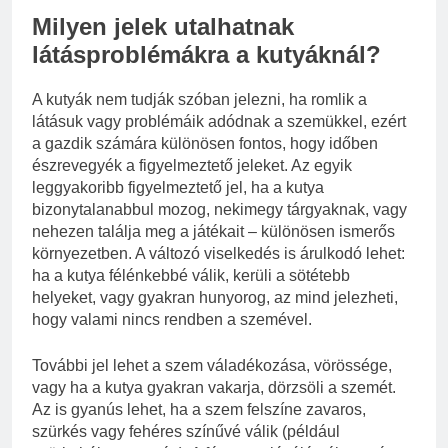
Milyen jelek utalhatnak
látásproblémákra a kutyáknál?
A kutyák nem tudják szóban jelezni, ha romlik a
látásuk vagy problémáik adódnak a szemükkel, ezért
a gazdik számára különösen fontos, hogy időben
észrevegyék a figyelmeztető jeleket. Az egyik
leggyakoribb figyelmeztető jel, ha a kutya
bizonytalanabbul mozog, nekimegy tárgyaknak, vagy
nehezen találja meg a játékait – különösen ismerős
környezetben. A változó viselkedés is árulkodó lehet:
ha a kutya félénkebbé válik, kerüli a sötétebb
helyeket, vagy gyakran hunyorog, az mind jelezheti,
hogy valami nincs rendben a szemével.
További jel lehet a szem váladékozása, vörössége,
vagy ha a kutya gyakran vakarja, dörzsöli a szemét.
Az is gyanús lehet, ha a szem felszíne zavaros,
szürkés vagy fehéres színűvé válik (például