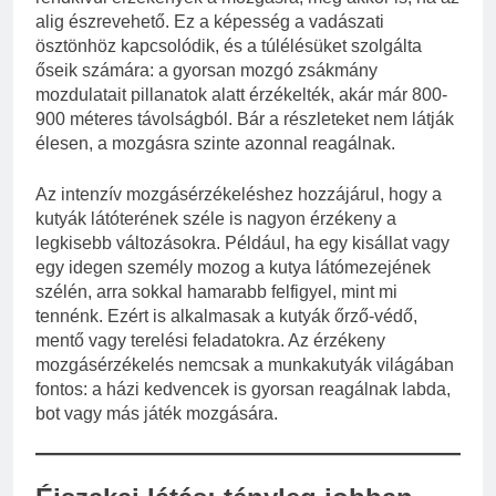
alig észrevehető. Ez a képesség a vadászati
ösztönhöz kapcsolódik, és a túlélésüket szolgálta
őseik számára: a gyorsan mozgó zsákmány
mozdulatait pillanatok alatt érzékelték, akár már 800-
900 méteres távolságból. Bár a részleteket nem látják
élesen, a mozgásra szinte azonnal reagálnak.
Az intenzív mozgásérzékeléshez hozzájárul, hogy a
kutyák látóterének széle is nagyon érzékeny a
legkisebb változásokra. Például, ha egy kisállat vagy
egy idegen személy mozog a kutya látómezejének
szélén, arra sokkal hamarabb felfigyel, mint mi
tennénk. Ezért is alkalmasak a kutyák őrző-védő,
mentő vagy terelési feladatokra. Az érzékeny
mozgásérzékelés nemcsak a munkakutyák világában
fontos: a házi kedvencek is gyorsan reagálnak labda,
bot vagy más játék mozgására.