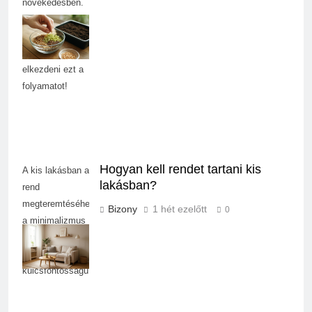
növekedésben.
Tudj meg többet
arról, mikor
érdemes
elkezdeni ezt a
folyamatot!
Hogyan kell rendet tartani kis
A kis lakásban a
lakásban?
rend
megteremtéséhez
Bizony
1 hét ezelőtt
0
a minimalizmus
és a praktikus
tárolás
kulcsfontosságú.