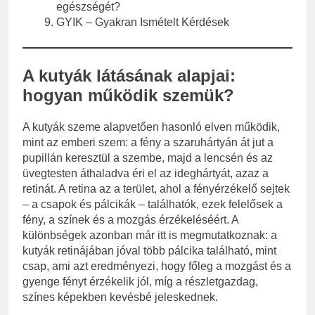
egészségét?
GYIK – Gyakran Ismételt Kérdések
A kutyák látásának alapjai:
hogyan működik szemük?
A kutyák szeme alapvetően hasonló elven működik,
mint az emberi szem: a fény a szaruhártyán át jut a
pupillán keresztül a szembe, majd a lencsén és az
üvegtesten áthaladva éri el az ideghártyát, azaz a
retinát. A retina az a terület, ahol a fényérzékelő sejtek
– a csapok és pálcikák – találhatók, ezek felelősek a
fény, a színek és a mozgás érzékeléséért. A
különbségek azonban már itt is megmutatkoznak: a
kutyák retinájában jóval több pálcika található, mint
csap, ami azt eredményezi, hogy főleg a mozgást és a
gyenge fényt érzékelik jól, míg a részletgazdag,
színes képekben kevésbé jeleskednek.