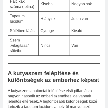
Pálcikák
Kisebb
Nagyon sok
száma (retina)
Tapetum
Hiányzik
Jelen van
lucidum
Sötétben látás
Gyenge
Kiváló
Szem
„világítása”
Nincs
Van
sötétben
A kutyaszem felépítése és
különbségek az emberhez képest
A kutyaszem anatómiai felépítése első pillantásra
nagyon hasonlít az emberi szeméhez, de vannak
jelentős eltérések. A legfontosabb különbségek közé
tartozik a tapetum lucidum, amelyről már volt szó,