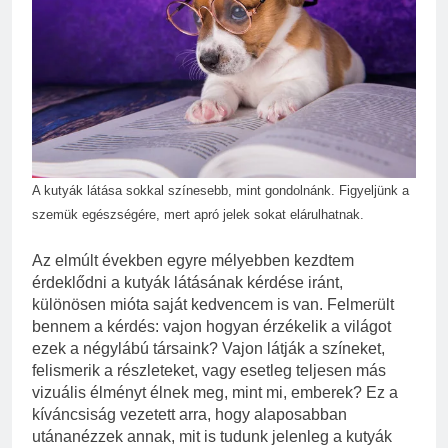
3 Hét Ezelőtt
Zöld fal készítése otthon lépésről
lépésre
3 Hét Ezelőtt
A kutyák látása sokkal színesebb, mint gondolnánk. Figyeljünk a
szemük egészségére, mert apró jelek sokat elárulhatnak.
Az elmúlt években egyre mélyebben kezdtem
érdeklődni a kutyák látásának kérdése iránt,
különösen mióta saját kedvencem is van. Felmerült
bennem a kérdés: vajon hogyan érzékelik a világot
ezek a négylábú társaink? Vajon látják a színeket,
felismerik a részleteket, vagy esetleg teljesen más
vizuális élményt élnek meg, mint mi, emberek? Ez a
kíváncsiság vezetett arra, hogy alaposabban
utánanézzek annak, mit is tudunk jelenleg a kutyák