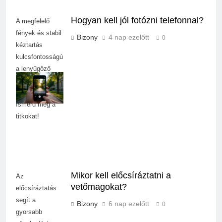
Hogyan kell jól fotózni telefonnal?
A megfelelő
fények és stabil
Bizony
4 nap ezelőtt
0
kéztartás
kulcsfontosságú
a lenyűgöző
mobilfotók
készítéséhez.
Ismerd meg a
titkokat!
Mikor kell előcsíráztatni a
Az
vetőmagokat?
előcsíráztatás
segít a
Bizony
6 nap ezelőtt
0
gyorsabb