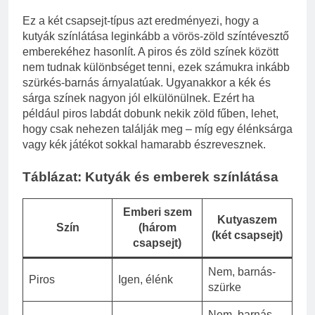
Ez a két csapsejt-típus azt eredményezi, hogy a
kutyák színlátása leginkább a vörös-zöld színtévesztő
emberekéhez hasonlít. A piros és zöld színek között
nem tudnak különbséget tenni, ezek számukra inkább
szürkés-barnás árnyalatúak. Ugyanakkor a kék és
sárga színek nagyon jól elkülönülnek. Ezért ha
például piros labdát dobunk nekik zöld fűben, lehet,
hogy csak nehezen találják meg – míg egy élénksárga
vagy kék játékot sokkal hamarabb észrevesznek.
Táblázat: Kutyák és emberek színlátása
Emberi szem
Kutyaszem
Szín
(három
(két csapsejt)
csapsejt)
Nem, barnás-
Piros
Igen, élénk
szürke
Nem, barnás-