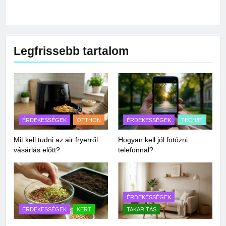
Legfrissebb tartalom
ÉRDEKESSÉGEK
OTTHON
ÉRDEKESSÉGEK
TECH/IT
Mit kell tudni az air fryerről
Hogyan kell jól fotózni
vásárlás előtt?
telefonnal?
ÉRDEKESSÉGEK
ÉRDEKESSÉGEK
KERT
TAKARÍTÁS