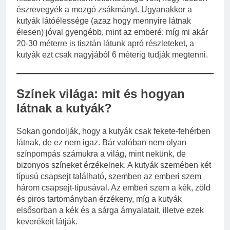
észrevegyék a mozgó zsákmányt. Ugyanakkor a
kutyák látóélessége (azaz hogy mennyire látnak
élesen) jóval gyengébb, mint az emberé: míg mi akár
20-30 méterre is tisztán látunk apró részleteket, a
kutyák ezt csak nagyjából 6 méterig tudják megtenni.
Színek világa: mit és hogyan
látnak a kutyák?
Sokan gondolják, hogy a kutyák csak fekete-fehérben
látnak, de ez nem igaz. Bár valóban nem olyan
színpompás számukra a világ, mint nekünk, de
bizonyos színeket érzékelnek. A kutyák szemében két
típusú csapsejt található, szemben az emberi szem
három csapsejt-típusával. Az emberi szem a kék, zöld
és piros tartományban érzékeny, míg a kutyák
elsősorban a kék és a sárga árnyalatait, illetve ezek
keverékeit látják.