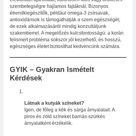
szembetegségre hajlamos fajtáknál. Bizonyos
étrendkiegészítők, például omega-3 zsírsavak,
antioxidánsok is támogathatják a szem egészségét,
de ezek alkalmazásáról mindig konzultáljunk
szakemberrel. A megelőzés kulcsfontosságú: a korán
felismert probléma sokszor jól kezelhető, és hosszú,
egészséges életet biztosíthat kedvencünk számára.
GYIK – Gyakran Ismételt
Kérdések
Látnak a kutyák színeket?
Igen, de főleg a kék és sárga árnyalatait. A
piros és zöld színeket barnás-szürkés
árnyalatként érzékelik.