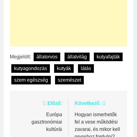
Megjelölt:
állatorvos
állatvilág
kutyafajták
kutyagondozás
kutyák
látás
szem egészség
szemészet
Bejegyzés
Előző:
Következő:
navigáció
Európa
Hogyan ismerhetők
gasztronómiai
fel a vese működési
kultúrái
zavarai, és mikor kell
orvoshoz fordulni?