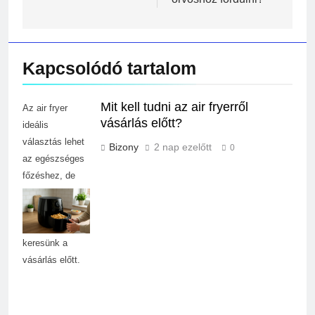
Kapcsolódó tartalom
Mit kell tudni az air fryerről
Az air fryer
vásárlás előtt?
ideális
választás lehet
Bizony
2 nap ezelőtt
0
az egészséges
főzéshez, de
fontos tudni,
milyen
funkciókat
keresünk a
vásárlás előtt.