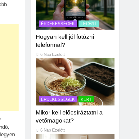
obb
ÉRDEKESSÉGEK
TECH/IT
Hogyan kell jól fotózni
telefonnal?
6 Nap Ezelőtt
ÉRDEKESSÉGEK
KERT
Mikor kell előcsíráztatni a
y
vetőmagokat?
endő,
6 Nap Ezelőtt
legyen