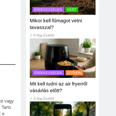
ÉRDEKESSÉGEK
KERT
Mikor kell fűmagot vetni
tavasszal?
6 Nap Ezelőtt
ÉRDEKESSÉGEK
OTTHON
Mit kell tudni az air fryerről
vásárlás előtt?
6 Nap Ezelőtt
ot vagy
 Tarts
l a