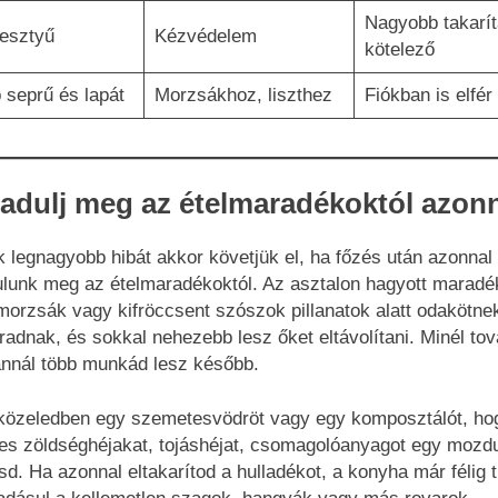
Nagyobb takarít
esztyű
Kézvédelem
kötelező
 seprű és lapát
Morzsákhoz, liszthez
Fiókban is elfér
adulj meg az ételmaradékoktól azon
k legnagyobb hibát akkor követjük el, ha főzés után azonna
lunk meg az ételmaradékoktól. Az asztalon hagyott maradé
 morzsák vagy kifröccsent szószok pillanatok alatt odakötne
adnak, és sokkal nehezebb lesz őket eltávolítani. Minél to
annál több munkád lesz később.
 közeledben egy szemetesvödröt vagy egy komposztálót, ho
ges zöldséghéjakat, tojáshéjat, csomagolóanyagot egy mozdu
d. Ha azonnal eltakarítod a hulladékot, a konyha már félig t