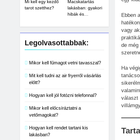
Mi kell egy kezdő
Macskatartás
tarot szetthez?
lakásban: gyakori
hibák és
Ebben a
megoldások
hatékon
vagy ak
praktik
Legolvasottabbak:
de még 
szeretné
Mikor kell fűmagot vetni tavasszal?
Ha végi
tanácso
Mit kell tudni az air fryerről vásárlás
előtt?
sikerél
valamin
Hogyan kell jól fotózni telefonnal?
választ 
villámgy
Mikor kell előcsíráztatni a
vetőmagokat?
Hogyan kell rendet tartani kis
Tart
lakásban?