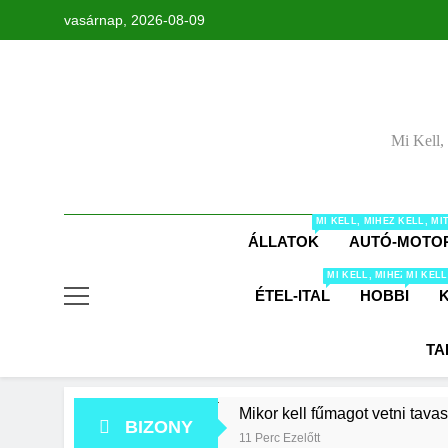
Ugrás
vasárnap, 2026-08-09
a
tartalomra
Mi Kell,
MI KELL, MIHEZ KELL, M
ÁLLATOK
AUTÓ-MOTO
MI KELL, MIHEZ KELL,
MI KELL
ÉTEL-ITAL
HOBBI
TA
Mikor kell fűmagot vetni tava
BIZONY
11 Perc Ezelőtt