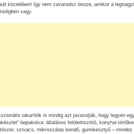
ult közelében! Így nem zavarodsz össze, amikor a legnagy
enségben vagy.
szionális takarítók is mindig azt javasolják, hogy legyen eg
ókészlet” bepakolva: általános felülettisztító, konyhai törlők
ószer, szivacs, mikroszálas kendő, gumikesztyű – mindez 