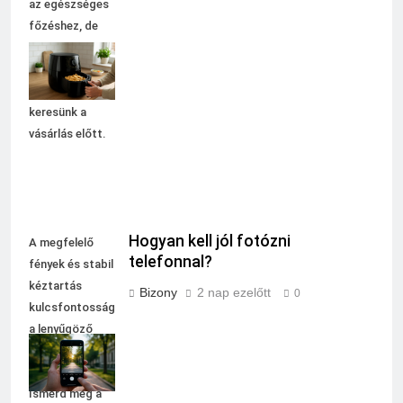
az egészséges
főzéshez, de
fontos tudni,
milyen
funkciókat
keresünk a
vásárlás előtt.
Hogyan kell jól fotózni
A megfelelő
telefonnal?
fények és stabil
kéztartás
Bizony
2 nap ezelőtt
0
kulcsfontosságú
a lenyűgöző
mobilfotók
készítéséhez.
Ismerd meg a