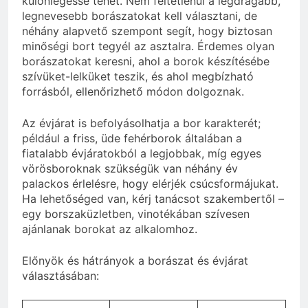
különlegessé tehet. Nem feltétlenül a legdrágább,
legnevesebb borászatokat kell választani, de
néhány alapvető szempont segít, hogy biztosan
minőségi bort tegyél az asztalra. Érdemes olyan
borászatokat keresni, ahol a borok készítésébe
szívüket-lelküket teszik, és ahol megbízható
forrásból, ellenőrizhető módon dolgoznak.
Az évjárat is befolyásolhatja a bor karakterét;
például a friss, üde fehérborok általában a
fiatalabb évjáratokból a legjobbak, míg egyes
vörösboroknak szükségük van néhány év
palackos érlelésre, hogy elérjék csúcsformájukat.
Ha lehetőséged van, kérj tanácsot szakembertől –
egy borszaküzletben, vinotékában szívesen
ajánlanak borokat az alkalomhoz.
Előnyök és hátrányok a borászat és évjárat
választásában: