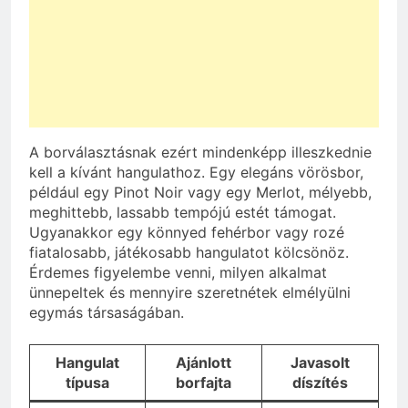
A borválasztásnak ezért mindenképp illeszkednie
kell a kívánt hangulathoz. Egy elegáns vörösbor,
például egy Pinot Noir vagy egy Merlot, mélyebb,
meghittebb, lassabb tempójú estét támogat.
Ugyanakkor egy könnyed fehérbor vagy rozé
fiatalosabb, játékosabb hangulatot kölcsönöz.
Érdemes figyelembe venni, milyen alkalmat
ünnepeltek és mennyire szeretnétek elmélyülni
egymás társaságában.
Hangulat
Ajánlott
Javasolt
típusa
borfajta
díszítés