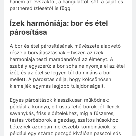
hanem az évszaktól, a hangulattól, sőt, a saját és
partnered ízlésétől is függ.
Ízek harmóniája: bor és étel
párosítása
A bor és étel párosításának művészete alapvető
része a borválasztásnak – hiszen az ízek
harmóniája teszi maradandóvá az élményt. A
szabály egyszerű: a bor soha ne nyomja el az étel
ízét, és az étel se legyen túl domináns a bor
mellett. A párosítás célja, hogy kölcsönösen
kiemeljék egymás legjobb tulajdonságait.
Egyes párosítások klasszikusan működnek:
például a könnyű, citrusos fehérborok jól illenek
savanykás, friss előételekhez, míg a fűszeres,
testes vörösborok a gazdag, szaftos húsokhoz.
Léteznek azonban merészebb kombinációk is:
például egy száraz pezsgő kiválóan passzol sós