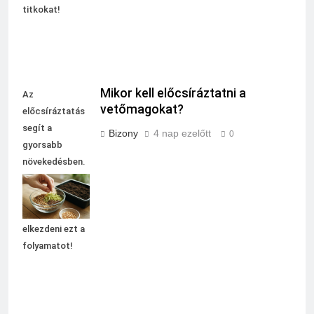
titkokat!
Mikor kell előcsíráztatni a
Az
vetőmagokat?
előcsíráztatás
segít a
Bizony
4 nap ezelőtt
0
gyorsabb
növekedésben.
Tudj meg
többet arról,
mikor érdemes
elkezdeni ezt a
folyamatot!