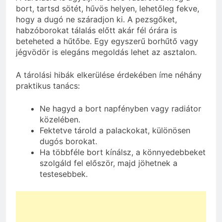
bort, tartsd sötét, hűvös helyen, lehetőleg fekve,
hogy a dugó ne száradjon ki. A pezsgőket,
habzóborokat tálalás előtt akár fél órára is
beteheted a hűtőbe. Egy egyszerű borhűtő vagy
jégvödör is elegáns megoldás lehet az asztalon.
A tárolási hibák elkerülése érdekében íme néhány
praktikus tanács:
Ne hagyd a bort napfényben vagy radiátor
közelében.
Fektetve tárold a palackokat, különösen
dugós borokat.
Ha többféle bort kínálsz, a könnyedebbeket
szolgáld fel először, majd jöhetnek a
testesebbek.