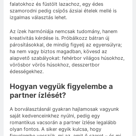
falatokhoz és füstölt lazachoz, egy édes
szamorodni pedig csípős ázsiai ételek mellé is
izgalmas választás lehet.
Az ízek harmóniája nemcsak tudomány, hanem
kreativitás kérdése is. Próbálkozz bátran új
párosításokkal, de mindig figyelj az egyensúlyra;
ha nem vagy biztos magadban, kövesd az
alapvető szabályokat: fehérbor világos húsokhoz,
vörösbor vörös húsokhoz, desszertbor
édességekhez.
Hogyan vegyük figyelembe a
partner ízlését?
A borválasztásnál gyakran hajlamosak vagyunk
saját kedvenceinkhez nyúlni, pedig egy
romantikus vacsorán a partner ízlése legalább
olyan fontos. A siker egyik kulcsa, hogy
figyelembe vesszük, mi az, amit ő szeret – és mi