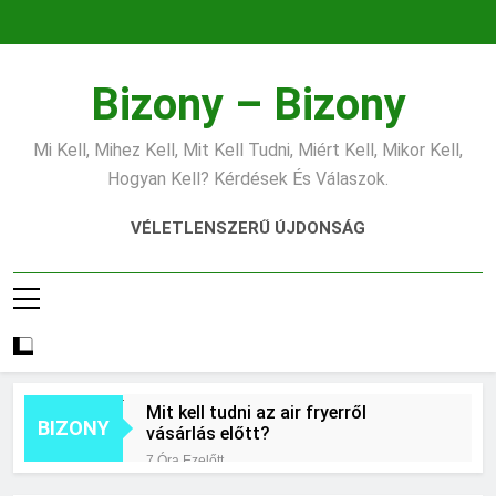
Ugrás
a
tartalomra
Bizony – Bizony
Mi Kell, Mihez Kell, Mit Kell Tudni, Miért Kell, Mikor Kell,
Hogyan Kell? Kérdések És Válaszok.
VÉLETLENSZERŰ ÚJDONSÁG
Mit kell tudni az air fryerről
BIZONY
vásárlás előtt?
7 Óra Ezelőtt
Hogyan kell jól fotózni telefonnal?