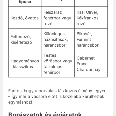
típusa
Félszáraz
Irsai Olivér,
Kezdő, óvatos
fehérbor vagy
Kékfrankos
rozé
rozé
Különleges
Bikavér,
Felfedező,
házasítások,
Furmint
kísérletező
narancsbor
narancsbor
Testes
Cabernet
Hagyományos
vörösbor vagy
Franc,
, klasszikus
tartalmas
Chardonnay
fehérbor
Fontos, hogy a borválasztás közös élmény legyen
– így már a vacsora előtt is közelebb kerülhettek
egymáshoz!
Borászatok és évjáratok