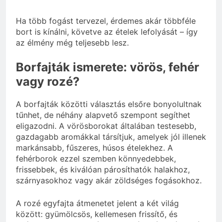
Ha több fogást tervezel, érdemes akár többféle
bort is kínálni, követve az ételek lefolyását – így
az élmény még teljesebb lesz.
Borfajták ismerete: vörös, fehér
vagy rozé?
A borfajták közötti választás elsőre bonyolultnak
tűnhet, de néhány alapvető szempont segíthet
eligazodni. A vörösborokat általában testesebb,
gazdagabb aromákkal társítjuk, amelyek jól illenek
markánsabb, fűszeres, húsos ételekhez. A
fehérborok ezzel szemben könnyedebbek,
frissebbek, és kiválóan párosíthatók halakhoz,
szárnyasokhoz vagy akár zöldséges fogásokhoz.
A rozé egyfajta átmenetet jelent a két világ
között: gyümölcsös, kellemesen frissítő, és