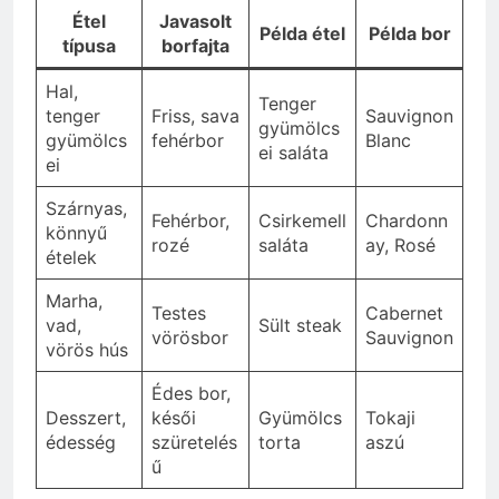
Étel
Javasolt
Példa étel
Példa bor
típusa
borfajta
Hal,
Tenger
tenger
Friss, sava
Sauvignon
gyümölcs
gyümölcs
fehérbor
Blanc
ei saláta
ei
Szárnyas,
Fehérbor,
Csirkemell
Chardonn
könnyű
rozé
saláta
ay, Rosé
ételek
Marha,
Testes
Cabernet
vad,
Sült steak
vörösbor
Sauvignon
vörös hús
Édes bor,
Desszert,
késői
Gyümölcs
Tokaji
édesség
szüretelés
torta
aszú
ű