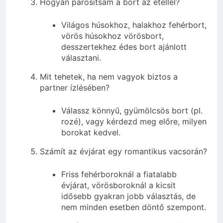
Hogyan párosítsam a bort az étellel?
Világos húsokhoz, halakhoz fehérbort,
vörös húsokhoz vörösbort,
desszertekhez édes bort ajánlott
választani.
Mit tehetek, ha nem vagyok biztos a
partner ízlésében?
Válassz könnyű, gyümölcsös bort (pl.
rozé), vagy kérdezd meg előre, milyen
borokat kedvel.
Számít az évjárat egy romantikus vacsorán?
Friss fehérboroknál a fiatalabb
évjárat, vörösboroknál a kicsit
idősebb gyakran jobb választás, de
nem minden esetben döntő szempont.