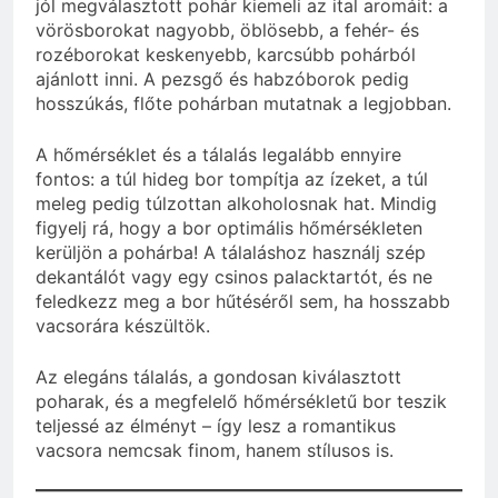
jól megválasztott pohár kiemeli az ital aromáit: a
vörösborokat nagyobb, öblösebb, a fehér- és
rozéborokat keskenyebb, karcsúbb pohárból
ajánlott inni. A pezsgő és habzóborok pedig
hosszúkás, flőte pohárban mutatnak a legjobban.
A hőmérséklet és a tálalás legalább ennyire
fontos: a túl hideg bor tompítja az ízeket, a túl
meleg pedig túlzottan alkoholosnak hat. Mindig
figyelj rá, hogy a bor optimális hőmérsékleten
kerüljön a pohárba! A tálaláshoz használj szép
dekantálót vagy egy csinos palacktartót, és ne
feledkezz meg a bor hűtéséről sem, ha hosszabb
vacsorára készültök.
Az elegáns tálalás, a gondosan kiválasztott
poharak, és a megfelelő hőmérsékletű bor teszik
teljessé az élményt – így lesz a romantikus
vacsora nemcsak finom, hanem stílusos is.