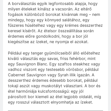
A borválasztás egyik legfontosabb alapja, hogy
milyen ételeket kínálsz a vacsorán. Az eltérő
fogások különböző borokat kívánnak meg – nem
mindegy, hogy egy könnyed salátához, egy
fűszeres húsételhez vagy egy krémes desszerthez
keresel kísérőt. Az ételsor összeállítása során
érdemes előre gondolkodni, hogy a bor jól
kiegészítse az ízeket, ne nyomja el azokat.
Például egy tenger gyümölcseiből álló előételhez
kiváló választás egy savas, friss fehérbor, mint
egy Sauvignon Blanc. Egy szaftos steakhez vagy
vadhoz viszont egy testesebb vörösbor, például
Cabernet Sauvignon vagy Syrah illik igazán. A
desszerthez érdemes édesebb borokat, például
tokaji aszút vagy muskotályt választani. A bor és
étel harmóniája kulcsfontosságú: egy jól
párosított bor kiemeli az étel legjobb oldalát, míg
egy rosszul választott elnyomhatja az ízeket.