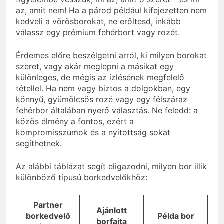
az, amit nem! Ha a párod például kifejezetten nem
kedveli a vörösborokat, ne erőltesd, inkább
válassz egy prémium fehérbort vagy rozét.
Érdemes előre beszélgetni arról, ki milyen borokat
szeret, vagy akár meglepni a másikat egy
különleges, de mégis az ízlésének megfelelő
tétellel. Ha nem vagy biztos a dolgokban, egy
könnyű, gyümölcsös rozé vagy egy félszáraz
fehérbor általában nyerő választás. Ne feledd: a
közös élmény a fontos, ezért a
kompromisszumok és a nyitottság sokat
segíthetnek.
Az alábbi táblázat segít eligazodni, milyen bor illik
különböző típusú borkedvelőkhöz:
Partner
Ajánlott
borkedvelő
Példa bor
borfajta