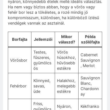
nyáron, könnyedebb ételek mellé ideális választás.
Ha nem vagy biztos abban, hogy a vörös vagy
fehér bor lesz a tökéletes, a rozé mindig jó
kompromisszum, különösen, ha különböző ízlésű
vendégek vannak az asztalnál.
Mikor
Példa
Borfajta
Jellemzői
válaszd?
szőlőfajta
Testes,
Vörös
Cabernet
fűszeres,
húsokhoz,
Vörösbor
Sauvignon
gyümölcs
hűvösebb
, Merlot
ös
estékre
Sauvignon
Könnyed,
Halakhoz,
Blanc,
Fehérbor
savas,
melegebb
Chardonn
üde
estékre
ay
Friss,
Nyáron,
Kékfranko
gyümölcs