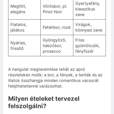
Gyertyafény,
Meghitt,
Vörösbor, pl.
klasszikus
elegáns
Pinot Noir
zene
Fiatalos,
Virágok,
Fehérbor, rozé
játékos
könnyed zene
Gyöngyöző,
Friss
Nyárias,
habzóbor,
gyümölcsök,
frissítő
prosecco
fényfüzér
A hangulat megteremtése tehát az apró
részleteken múlik: a bor, a fények, a teríték és az
illatok összhangja minden romantikus vacsorát
felejthetetlenné varázsolhat.
Milyen ételeket tervezel
felszolgálni?