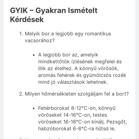
GYIK – Gyakran Ismételt
Kérdések
Melyik bor a legjobb egy romantikus
vacsorához?
A legjobb bor az, amelyik
mindkettőtök ízlésének megfelel és
illik az ételhez. A könnyű vörösök,
aromás fehérek és gyümölcsös rozék
mind jó választások lehetnek.
Milyen hőmérsékleten szolgáljam fel a bort?
Fehérborokat 8-12°C-on, könnyű
vöröseket 14-16°C-on, testes
vöröseket 16-18°C-on kínálj. Pezsgőt,
habzóborokat 6-8°C-ra hűtsd le.