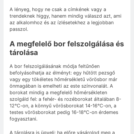
A lényeg, hogy ne csak a címkének vagy a
trendeknek higgy, hanem mindig válaszd azt, ami
az alkalomhoz és az ízlésetekhez a legjobban
passzol.
A megfelelő bor felszolgálása és
tárolása
A bor felszolgálásának módja feltűnően
befolyásolhatja az élményt: egy hűtött pezsgő
vagy egy tökéletes hőmérsékletű vörösbor már
önmagában is emelheti az este színvonalát. A
borokat mindig a megfelelő hőmérsékleten
szolgáld fel: a fehér- és rozéborokat általában 8-
12°C-on, a könnyű vörösborokat 14-16°C-on, a
testes vörösborokat pedig 16-18°C-on érdemes
fogyasztani.
A tárolásra is ügyelj: ha előre vásárolod meg a