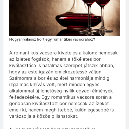
2 Hét Ezelőtt
Zöld fal készítése otthon lépésről
lépésre
3 Hét Ezelőtt
Hogyan válassz bort egy romantikus vacsorához?
A romantikus vacsora kivételes alkalom: nemcsak
az ízletes fogások, hanem a tökéletes bor
kiválasztása is hatalmas szerepet játszik abban,
hogy az este igazán emlékezetessé váljon.
Számomra a bor és az étel harmóniája mindig
izgalmas kihívás volt, mert minden egyes
alkalommal új lehetőség nyílik egyedi élmények
felfedezésére. Egy romantikus vacsora során a
gondosan kiválasztott bor nemcsak az ízeket
emeli ki, hanem meghittebbé, különlegesebbé is
varázsolja a közös pillanatokat.