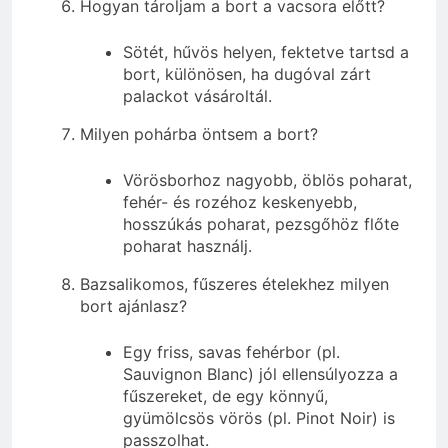
Hogyan tároljam a bort a vacsora előtt?
Sötét, hűvös helyen, fektetve tartsd a
bort, különösen, ha dugóval zárt
palackot vásároltál.
Milyen pohárba öntsem a bort?
Vörösborhoz nagyobb, öblös poharat,
fehér- és rozéhoz keskenyebb,
hosszúkás poharat, pezsgőhöz flőte
poharat használj.
Bazsalikomos, fűszeres ételekhez milyen
bort ajánlasz?
Egy friss, savas fehérbor (pl.
Sauvignon Blanc) jól ellensúlyozza a
fűszereket, de egy könnyű,
gyümölcsös vörös (pl. Pinot Noir) is
passzolhat.