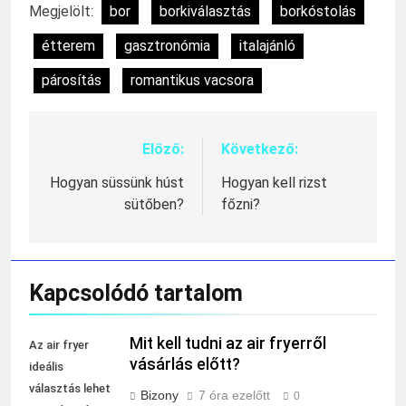
Megjelölt:
bor
borkiválasztás
borkóstolás
étterem
gasztronómia
italajánló
párosítás
romantikus vacsora
Előző:
Következő:
Bejegyzés
navigáció
Hogyan süssünk húst
Hogyan kell rizst
sütőben?
főzni?
Kapcsolódó tartalom
Mit kell tudni az air fryerről
Az air fryer
vásárlás előtt?
ideális
választás lehet
Bizony
7 óra ezelőtt
0