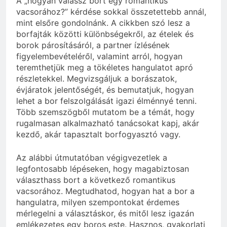
A „hogyan válassz bort egy romantikus
vacsorához?” kérdése sokkal összetettebb annál,
mint elsőre gondolnánk. A cikkben szó lesz a
borfajták közötti különbségekről, az ételek és
borok párosításáról, a partner ízlésének
figyelembevételéről, valamint arról, hogyan
teremthetjük meg a tökéletes hangulatot apró
részletekkel. Megvizsgáljuk a borászatok,
évjáratok jelentőségét, és bemutatjuk, hogyan
lehet a bor felszolgálását igazi élménnyé tenni.
Több szemszögből mutatom be a témát, hogy
rugalmasan alkalmazható tanácsokat kapj, akár
kezdő, akár tapasztalt borfogyasztó vagy.
Az alábbi útmutatóban végigvezetlek a
legfontosabb lépéseken, hogy magabiztosan
választhass bort a következő romantikus
vacsorához. Megtudhatod, hogyan hat a bor a
hangulatra, milyen szempontokat érdemes
mérlegelni a választáskor, és mitől lesz igazán
emlékezetes egy boros este. Hasznos, gyakorlati