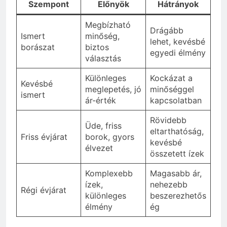
Szempont
Előnyök
Hátrányok
Megbízható
Drágább
Ismert
minőség,
lehet, kevésbé
borászat
biztos
egyedi élmény
választás
Különleges
Kockázat a
Kevésbé
meglepetés, jó
minőséggel
ismert
ár-érték
kapcsolatban
Rövidebb
Üde, friss
eltarthatóság,
Friss évjárat
borok, gyors
kevésbé
élvezet
összetett ízek
Komplexebb
Magasabb ár,
ízek,
nehezebb
Régi évjárat
különleges
beszerezhetős
élmény
ég