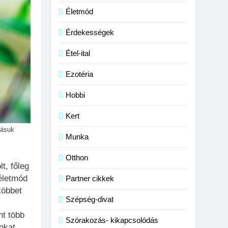
Életmód
Érdekességek
Étel-ital
Ezotéria
Hobbi
Kert
tásuk
Munka
Otthon
t, főleg
 életmód
Partner cikkek
többet
Szépség-divat
z
t több
Szórakozás- kikapcsolódás
okat