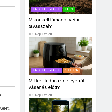
ÉRDEKESSÉGEK
KERT
Mikor kell fűmagot vetni
tavasszal?
6 Nap Ezelőtt
ÉRDEKESSÉGEK
OTTHON
Mit kell tudni az air fryerről
vásárlás előtt?
?
6 Nap Ezelőtt
Kelet,