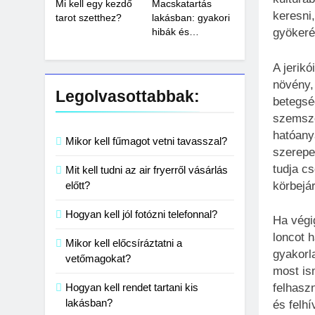
Mi kell egy kezdő
Macskatartás
keresni
tarot szetthez?
lakásban: gyakori
hibák és
gyökeré
megoldások
A jerik
növény,
Legolvasottabbak:
betegsé
szemszö
hatóany
Mikor kell fűmagot vetni tavasszal?
szerepe
tudja c
Mit kell tudni az air fryerről vásárlás
körbejá
előtt?
Hogyan kell jól fotózni telefonnal?
Ha végi
loncot h
Mikor kell előcsíráztatni a
gyakorl
vetőmagokat?
most is
Hogyan kell rendet tartani kis
felhaszn
lakásban?
és felhí