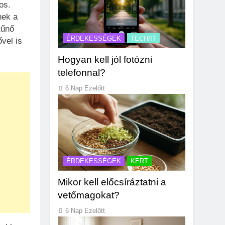
os.
nek a
tűnő
ÉRDEKESSÉGEK
TECH/IT
vel is
Hogyan kell jól fotózni
telefonnal?
6 Nap Ezelőtt
ÉRDEKESSÉGEK
KERT
Mikor kell előcsíráztatni a
vetőmagokat?
6 Nap Ezelőtt