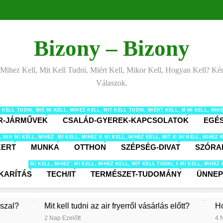
Bizony – Bizony
 Mihez Kell, Mit Kell Tudni, Miért Kell, Mikor Kell, Hogyan Kell? Ké
Válaszok.
IT KELL TUDNI, MIÉRT KELL, MIKOR KELL, HOGYAN KELL? KÉRDÉSEK ÉS VÁLASZOK ÁL
MI KELL, MIHEZ KELL, MIT KELL TUDNI, MIÉRT KELL, MIKOR KELL
MI KELL, MI
R-JÁRMŰVEK
CSALÁD-GYEREK-KAPCSOLATOK
EGÉ
 MIT KELL TUDNI, MIÉRT KELL, MIKOR KELL, HOGYAN KELL? KÉRDÉSEK ÉS VÁLASZOK É
, MIHEZ KELL, MIT KELL TUDNI, MIÉRT KELL, MIKOR KELL, HOGYAN KELL? KÉRDÉSEK 
MI KELL, MIHEZ KELL, MIT KELL TUDNI, MIÉRT KELL, MIKOR KELL, HOGYAN KE
MI KELL, MIHEZ KELL, MIT KELL TUDNI, MIÉRT KELL, MIKOR 
MI KELL, MIHEZ KELL, MIT KELL TUDNI, MI
MI KELL, MIHEZ 
KERT
MUNKA
OTTHON
SZÉPSÉG-DIVAT
SZÓRA
MI KELL, MIHEZ KELL, MIT KELL TUDNI, MIÉRT KELL, MIKOR KELL, HOGY
MI KELL, MIHEZ KELL, MIT KELL TUDNI, MIÉRT KELL, M
MI KELL, MIHEZ
KARÍTÁS
TECH/IT
TERMÉSZET-TUDOMÁNY
ÜNNE
sszal?
Mit kell tudni az air fryerről vásárlás előtt?
Ho
2 Nap Ezelőtt
4 