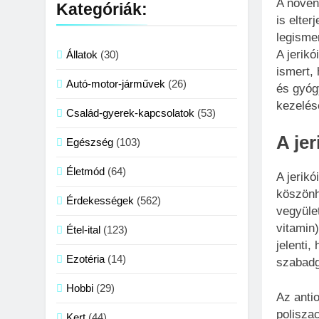
A növén
Kategóriák:
is elter
legisme
A jerikó
Állatok
(30)
ismert,
Autó-motor-járművek
(26)
és gyóg
kezelés
Család-gyerek-kapcsolatok
(53)
A je
Egészség
(103)
Életmód
(64)
A jerik
köszönh
Érdekességek
(562)
vegyület
vitamin
Étel-ital
(123)
jelenti
Ezotéria
(14)
szabadg
Hobbi
(29)
Az anti
polisza
Kert
(44)