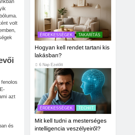
ánkban
yik
mbóluma.
ént volt
zemben,
ÉRDEKESSÉGEK
TAKARÍTÁS
gségek
Hogyan kell rendet tartani kis
lakásban?
evői
6 Nap Ezelőtt
 fenolos
 E-
ami azt
ÉRDEKESSÉGEK
TECH/IT
Mit kell tudni a mesterséges
ban és
intelligencia veszélyeiről?