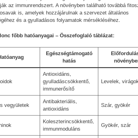
ják az immunrendszert. A növényben található továbbá fitos
osavak is, amelyek hozzájárulnak a szervezet általános
géhez és a gyulladásos folyamatok mérsékléséhez.
 lonc főbb hatóanyagai – Összefoglaló táblázat:
Egészségtámogató
Előfordulá
Hatóanyag
hatás
növénybe
Antioxidáns,
oidok
gyulladáscsökkentő,
Levelek, virágo
immunerősítő
Antibakteriális,
s vegyületek
Szár, gyökér
antioxidáns
Koleszterincsökkentő,
ninok
Gyökér, szár
immunmoduláns