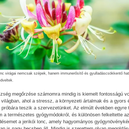
 lonc virágai nemcsak szépek, hanem immunerősítő és gyulladáscsökkentő ha
edveltek.
zség megőrzése számomra mindig is kiemelt fontosságú vol
 világban, ahol a stressz, a környezeti ártalmak és a gyors
 próbára teszik a szervezetünket. Az elmúlt években egyre 
am a természetes gyógymódokról, és különösen felkeltette a
désemet a jerikói lonc, amely hagyományos gyógynövénykén
ban is nagy becsben áll. Mindig is szerettem olyan megoldás