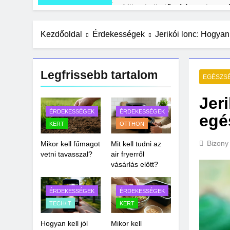
Mikor kell előcsíráztatni a v
6 Nap Ezelőtt
Mit kell tudni a mesterséges i
Kezdőoldal
Érdekességek
Jerikói lonc: Hogyan
1 Hét Ezelőtt
Olcsó kerti bútor ötletek rakla
Legfrissebb tartalom
2 Hét Ezelőtt
EGÉSZS
Jer
ÉRDEKESSÉGEK
ÉRDEKESSÉGEK
egé
KERT
OTTHON
Bizony
Mikor kell fűmagot
Mit kell tudni az
vetni tavasszal?
air fryerről
vásárlás előtt?
ÉRDEKESSÉGEK
ÉRDEKESSÉGEK
TECH/IT
KERT
Hogyan kell jól
Mikor kell