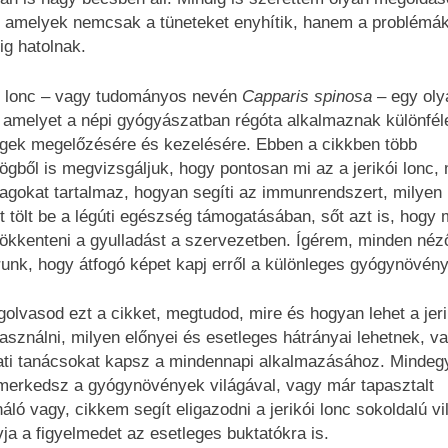
, amelyek nemcsak a tüneteket enyhítik, hanem a problémá
ig hatolnak.
ói lonc – vagy tudományos nevén
Capparis spinosa
– egy oly
 amelyet a népi gyógyászatban régóta alkalmaznak különfél
gek megelőzésére és kezelésére. Ebben a cikkben több
gből is megvizsgáljuk, hogy pontosan mi az a jerikói lonc, 
agokat tartalmaz, hogyan segíti az immunrendszert, milyen
t tölt be a légúti egészség támogatásában, sőt azt is, hogy 
sökkenteni a gyulladást a szervezetben. Ígérem, minden néz
runk, hogy átfogó képet kapj erről a különleges gyógynövény
golvasod ezt a cikket, megtudod, mire és hogyan lehet a jeri
asználni, milyen előnyei és esetleges hátrányai lehetnek, v
ati tanácsokat kapsz a mindennapi alkalmazásához. Mindeg
merkedsz a gyógynövények világával, vagy már tapasztalt
áló vagy, cikkem segít eligazodni a jerikói lonc sokoldalú v
vja a figyelmedet az esetleges buktatókra is.