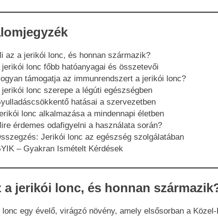
alomjegyzék
i az a jerikói lonc, és honnan származik?
 jerikói lonc főbb hatóanyagai és összetevői
ogyan támogatja az immunrendszert a jerikói lonc?
 jerikói lonc szerepe a légúti egészségben
yulladáscsökkentő hatásai a szervezetben
erikói lonc alkalmazása a mindennapi életben
ire érdemes odafigyelni a használata során?
sszegzés: Jerikói lonc az egészség szolgálatában
YIK – Gyakran Ismételt Kérdések
z a jerikói lonc, és honnan származik
ói lonc egy évelő, virágzó növény, amely elsősorban a Közel-