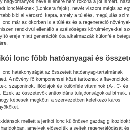
y hagyományos neve ellenére nem rokona a jól ismert, haz
jedt loncféléknek (Lonicera fajok), nevét viszont mégis az eg
rtebb bibliai városról kapta, amely a túlélés, megújulás szi
i lonc már az ókorban is a túlélés és a regeneráció növények
 hiszen rendkívül ellenálló a szélsőséges körülményekkel s
yító ereje miatt generációk óta alkalmazzák különféle bete
ére.
rikói lonc főbb hatóanyagai és összet
ói lonc hatékonyságát az összetett hatóanyag-tartalmának
eti. A növény fő komponensei közé tartoznak a flavonoidok,
ek, szaponinok, illóolajok és különféle vitaminok (A-, C- és
). Ezek az összetevők antioxidáns tulajdonságokkal bírnak, 
, hogy képesek megkötni a szervezetben keletkező káros
yököket.
oxidánsok mellett a jerikói lonc különösen gazdag glikozidok
charidokban, amelyek elősegítik a sejtek regenerálódását és