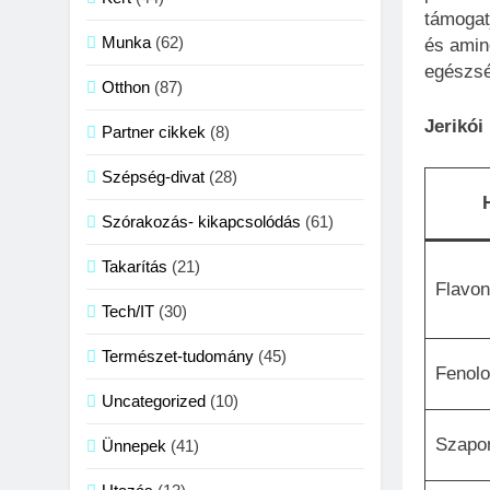
támogat
Munka
(62)
és amin
egészsé
Otthon
(87)
Jerikói
Partner cikkek
(8)
Szépség-divat
(28)
Szórakozás- kikapcsolódás
(61)
Takarítás
(21)
Flavon
Tech/IT
(30)
Természet-tudomány
(45)
Fenolo
Uncategorized
(10)
Szapo
Ünnepek
(41)