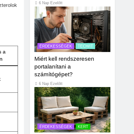
6 Nap Ezelőtt
zterolok
ÉRDEKESSÉGEK
TECH/IT
s a
Miért kell rendszeresen
n
portalanítani a
számítógépet?
k
6 Nap Ezelőtt
ÉRDEKESSÉGEK
KERT