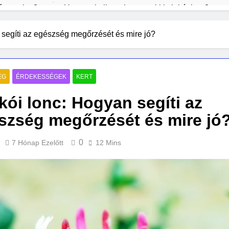
etőmagokat?
Hogyan kell rendet tartani kis lakásban?
1 Hét Ezelőtt
ntelligencia veszélyeiről?
Miért kell rendszeresen portala
 segíti az egészség megőrzését és mire jó?
2 Hét Ezelőtt
pból
Mi kell egy kezdő tarot szetthez?
Macskatartá
2 Hét Ezelőtt
3 Hét Ezelőtt
ÉG
ÉRDEKESSÉGEK
KERT
ikói lonc: Hogyan segíti az
szség megőrzését és mire jó
0
7 Hónap Ezelőtt
12 Mins