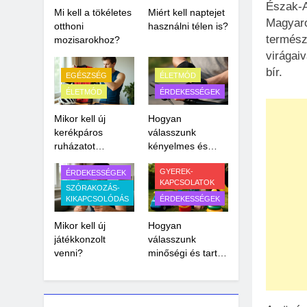
Észak-A
Mi kell a tökéletes
Miért kell naptejet
Magyaro
otthoni
használni télen is?
termész
mozisarokhoz?
virágai
bír.
EGÉSZSÉG
ÉLETMÓD
ÉLETMÓD
ÉRDEKESSÉGEK
Mikor kell új
Hogyan
kerékpáros
válasszunk
ruházatot
kényelmes és
vásárolni?
biztonságos
CSALÁD-
GYEREK-
biciklis kesztyűt?
ÉRDEKESSÉGEK
KAPCSOLATOK
SZÓRAKOZÁS-
KIKAPCSOLÓDÁS
ÉRDEKESSÉGEK
Mikor kell új
Hogyan
játékkonzolt
válasszunk
venni?
minőségi és tartós
kültéri játékokat
gyerekeknek?