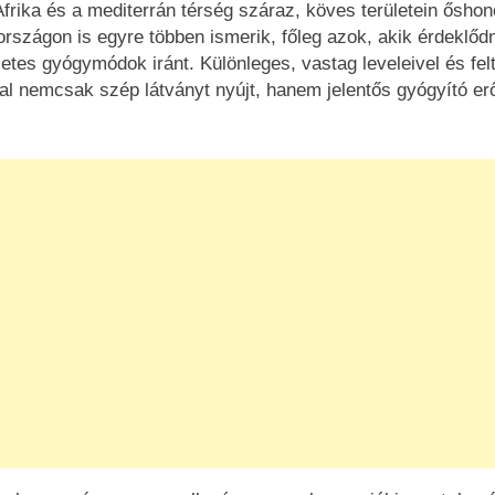
frika és a mediterrán térség száraz, köves területein őshon
rszágon is egyre többen ismerik, főleg azok, akik érdeklőd
etes gyógymódok iránt. Különleges, vastag leveleivel és fel
val nemcsak szép látványt nyújt, hanem jelentős gyógyító erő