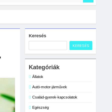
nítani a számítógépet?
s lakásban: gyakori hibák és megoldások
Keresés
KERESÉS
?
Kategóriák
Állatok
Autó-motor-járművek
Család-gyerek-kapcsolatok
Egészség