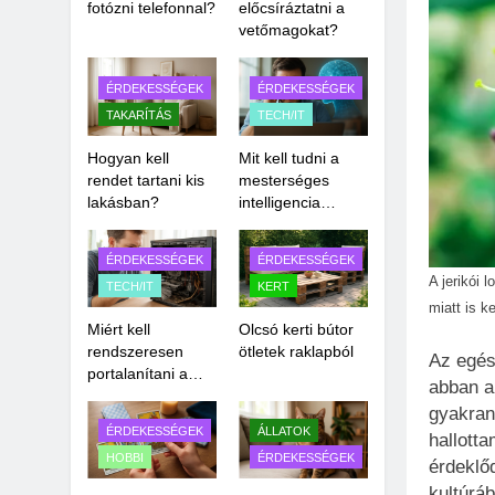
fotózni telefonnal?
előcsíráztatni a
vetőmagokat?
ÉRDEKESSÉGEK
ÉRDEKESSÉGEK
TAKARÍTÁS
TECH/IT
Hogyan kell
Mit kell tudni a
rendet tartani kis
mesterséges
lakásban?
intelligencia
veszélyeiről?
ÉRDEKESSÉGEK
ÉRDEKESSÉGEK
A jerikói
TECH/IT
KERT
miatt is k
Miért kell
Olcsó kerti bútor
rendszeresen
ötletek raklapból
Az egés
portalanítani a
abban a
számítógépet?
gyakran
ÉRDEKESSÉGEK
ÁLLATOK
hallott
HOBBI
ÉRDEKESSÉGEK
érdeklő
kultúrá