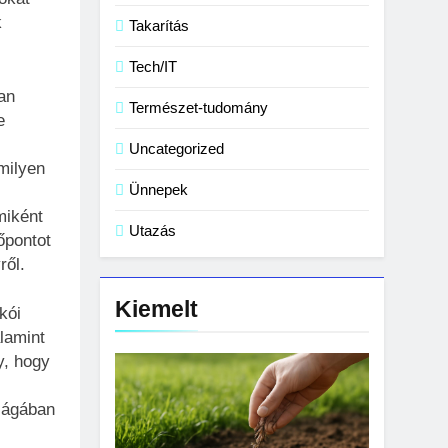
k
Takarítás
Tech/IT
an
Természet-tudomány
e
Uncategorized
milyen
Ünnepek
miként
Utazás
őpontot
ről.
Kiemelt
kói
alamint
y, hogy
ilágában