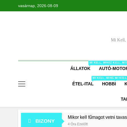
Ugrás
vasárnap, 2026-08-09
a
tartalomra
Mi Kell,
MI KELL, MIHEZ KELL, M
ÁLLATOK
AUTÓ-MOTO
MI KELL, MIHEZ KELL,
MI KELL
ÉTEL-ITAL
HOBBI
TA
Mikor kell fűmagot vetni tava
BIZONY
4 Óra Ezelőtt