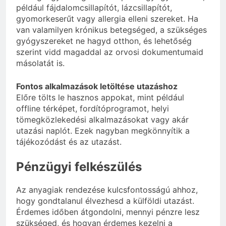
például fájdalomcsillapítót, lázcsillapítót,
gyomorkeserűt vagy allergia elleni szereket. Ha
van valamilyen krónikus betegséged, a szükséges
gyógyszereket ne hagyd otthon, és lehetőség
szerint vidd magaddal az orvosi dokumentumaid
másolatát is.
Fontos alkalmazások letöltése utazáshoz
Előre tölts le hasznos appokat, mint például
offline térképet, fordítóprogramot, helyi
tömegközlekedési alkalmazásokat vagy akár
utazási naplót. Ezek nagyban megkönnyítik a
tájékozódást és az utazást.
Pénzügyi felkészülés
Az anyagiak rendezése kulcsfontosságú ahhoz,
hogy gondtalanul élvezhesd a külföldi utazást.
Érdemes időben átgondolni, mennyi pénzre lesz
szükséged, és hogyan érdemes kezelni a