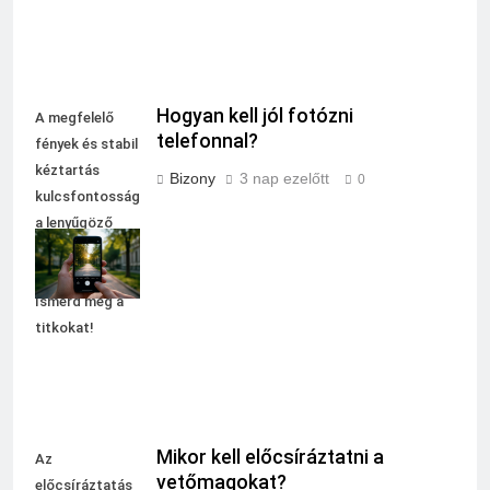
Hogyan kell jól fotózni
A megfelelő
telefonnal?
fények és stabil
kéztartás
Bizony
3 nap ezelőtt
0
kulcsfontosságú
a lenyűgöző
mobilfotók
készítéséhez.
Ismerd meg a
titkokat!
Mikor kell előcsíráztatni a
Az
vetőmagokat?
előcsíráztatás