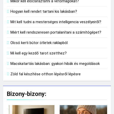
Mikor kell előcsíráztatni a vetőmagokat?
Hogyan kell rendet tartani kis lakásban?
Mit kell tudni a mesterséges intelligencia veszélyeiről?
Miért kell rendszeresen portalanítani a számítógépet?
Olcsó kerti bútor ötletek raklapból
Mi kell egy kezdő tarot szetthez?
Macskatartás lakásban: gyakori hibák és megoldások
Zöld fal készítése otthon lépésről lépésre
Bizony-bizony: