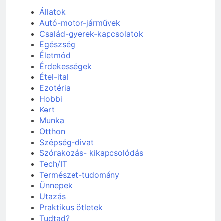
Állatok
Autó-motor-járművek
Család-gyerek-kapcsolatok
Egészség
Életmód
Érdekességek
Étel-ital
Ezotéria
Hobbi
Kert
Munka
Otthon
Szépség-divat
Szórakozás- kikapcsolódás
Tech/IT
Természet-tudomány
Ünnepek
Utazás
Praktikus ötletek
Tudtad?