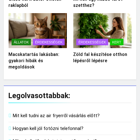
raklapból
szetthez?
ÁLLATOK
ÉRDEKESSÉGEK
ÉRDEKESSÉGEK
KERT
Macskatartás lakásban:
Zöld fal készítése otthon
gyakori hibák és
lépésről lépésre
megoldások
Legolvasottabbak:
Mit kell tudni az air fryerről vásárlás előtt?
Hogyan kell jól fotózni telefonnal?