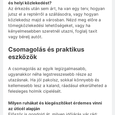
és helyi közlekedést?
Az érkezés után sem árt, ha van egy terv, hogyan
jutsz el a reptérről a szállásodra, vagy hogyan
közlekedsz majd a városban. Nézd meg előre a
tömegközlekedési lehetőségeket, vagy ha
kényelmesebben szeretnél utazni, foglalj taxit
vagy bérelj autót.
Csomagolás és praktikus
eszközök
A csomagolás az egyik legizgalmasabb,
ugyanakkor néha legstresszesebb része az
utazásnak. Ha jól pakolsz, sokkal könnyebb és
kellemesebb lesz a kaland, ráadásul elkerülheted a
felesleges holmik cipelését.
Milyen ruhákat és kiegészítőket érdemes vinni
az úticél alapján
Először is gondold át, milyen időjárás vár rád: