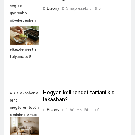
segít a
Bizony
5 nap ezelőtt
0
gyorsabb
növekedésben.
Tudj meg
többet arról,
mikor érdemes
elkezdeni ezt a
folyamatot!
Hogyan kell rendet tartani kis
A kis lakásban a
lakásban?
rend
megteremtéséhez
Bizony
1 hét ezelőtt
0
a minimalizmus
és a praktikus
tárolás