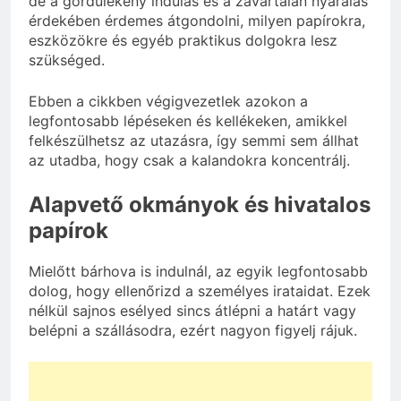
de a gördülékeny indulás és a zavartalan nyaralás
érdekében érdemes átgondolni, milyen papírokra,
eszközökre és egyéb praktikus dolgokra lesz
szükséged.
Ebben a cikkben végigvezetlek azokon a
legfontosabb lépéseken és kellékeken, amikkel
felkészülhetsz az utazásra, így semmi sem állhat
az utadba, hogy csak a kalandokra koncentrálj.
Alapvető okmányok és hivatalos
papírok
Mielőtt bárhova is indulnál, az egyik legfontosabb
dolog, hogy ellenőrizd a személyes irataidat. Ezek
nélkül sajnos esélyed sincs átlépni a határt vagy
belépni a szállásodra, ezért nagyon figyelj rájuk.