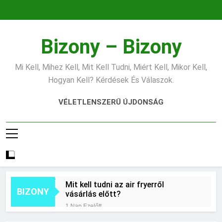
Ugrás
a
tartalomra
Bizony – Bizony
Mi Kell, Mihez Kell, Mit Kell Tudni, Miért Kell, Mikor Kell,
Hogyan Kell? Kérdések És Válaszok.
VÉLETLENSZERŰ ÚJDONSÁG
Mit kell tudni az air fryerről
BIZONY
vásárlás előtt?
1 Nap Ezelőtt
Hogyan kell jól fotózni telefonnal?