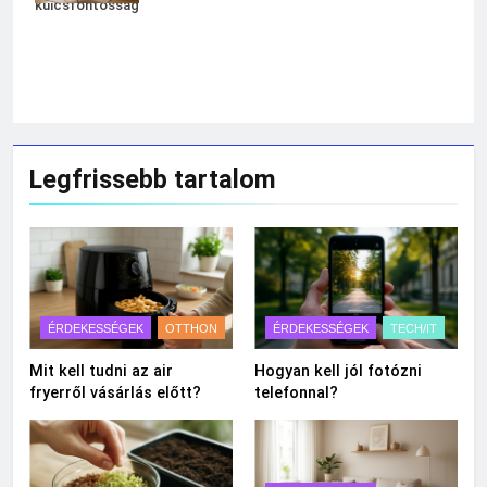
kulcsfontosságú.
Legfrissebb tartalom
ÉRDEKESSÉGEK
OTTHON
ÉRDEKESSÉGEK
TECH/IT
Mit kell tudni az air
Hogyan kell jól fotózni
fryerről vásárlás előtt?
telefonnal?