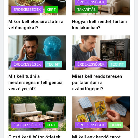
ÉRDEKESSÉGEK
ÉRDEKESSÉGEK
KERT
TAKARÍTÁS
Mikor kell előcsíráztatni a
Hogyan kell rendet tartani
vetőmagokat?
kis lakásban?
ÉRDEKESSÉGEK
TECH/IT
ÉRDEKESSÉGEK
TECH/IT
Mit kell tudni a
Miért kell rendszeresen
mesterséges intelligencia
portalanítani a
veszélyeiről?
számítógépet?
ÉRDEKESSÉGEK
KERT
ÉRDEKESSÉGEK
HOBBI
Olcsó kerti bútor ötletek
Mi kell egy kezdő tarot