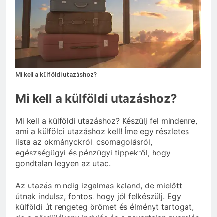
2 Hét Ezelőtt
Zöld fal készítése otthon lépésről
lépésre
3 Hét Ezelőtt
Mi kell a külföldi utazáshoz?
Mi kell a külföldi utazáshoz?
Mi kell a külföldi utazáshoz? Készülj fel mindenre,
ami a külföldi utazáshoz kell! Íme egy részletes
lista az okmányokról, csomagolásról,
egészségügyi és pénzügyi tippekről, hogy
gondtalan legyen az utad.
Az utazás mindig izgalmas kaland, de mielőtt
útnak indulsz, fontos, hogy jól felkészülj. Egy
külföldi út rengeteg örömet és élményt tartogat,