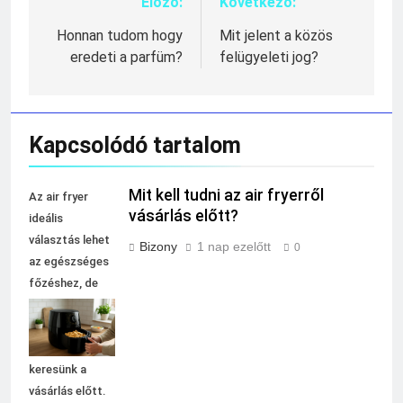
Előző:
Következő:
Bejegyzés
navigáció
Honnan tudom hogy
Mit jelent a közös
eredeti a parfüm?
felügyeleti jog?
Kapcsolódó tartalom
Mit kell tudni az air fryerről
Az air fryer
vásárlás előtt?
ideális
választás lehet
Bizony
1 nap ezelőtt
0
az egészséges
főzéshez, de
fontos tudni,
milyen
funkciókat
keresünk a
vásárlás előtt.