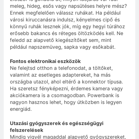
meleg, hideg, esős vagy napsütéses helyre mész?
Ennek megfelelően válassz ruhákat. Ha például
városi kiruccanásra indulsz, kényelmes cipő és
könnyű ruhák lesznek jók, míg egy hegyi túrához
erősebb bakancs és réteges öltözködés kell. Ne
feledd az alapvető kiegészítőket sem, mint
például napszemüveg, sapka vagy esőkabát.
Fontos elektronikai eszközök
Ne felejtsd otthon a telefonodat, a töltőket,
valamint az esetleges adaptereket, ha más
országba utazol, ahol eltérő a konnektor típusa.
Ha szeretsz fényképezni, érdemes kamera vagy
akciókamera is a csomagodban. Powerbank is
nagyon hasznos lehet, hogy útközben is legyen
energiád.
Utazási gyógyszerek és egészségügyi
felszerelések
Mindig vigyél magaddal alapvető gyógyszereket,