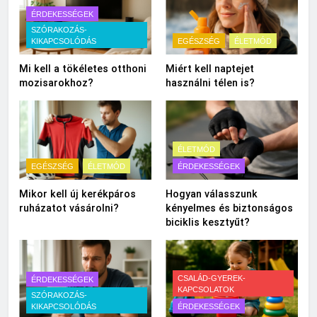
ÉRDEKESSÉGEK
SZÓRAKOZÁS-
KIKAPCSOLÓDÁS
EGÉSZSÉG
ÉLETMÓD
Mi kell a tökéletes otthoni
Miért kell naptejet
mozisarokhoz?
használni télen is?
ÉLETMÓD
EGÉSZSÉG
ÉLETMÓD
ÉRDEKESSÉGEK
Mikor kell új kerékpáros
Hogyan válasszunk
ruházatot vásárolni?
kényelmes és biztonságos
biciklis kesztyűt?
CSALÁD-GYEREK-
ÉRDEKESSÉGEK
KAPCSOLATOK
SZÓRAKOZÁS-
KIKAPCSOLÓDÁS
ÉRDEKESSÉGEK