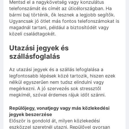
Mentsd el a nagykövetség vagy konzulátus
telefonszámát és címét az úticélországban. Ha
bármi baj történik, ők lesznek a legjobb segítők.
Ugyancsak jó ötlet más fontos telefonszámokat is
magadnál tartani, például a biztosítódét vagy
közeli családtagokét.
Utazási jegyek és
szállásfoglalás
Az utazási jegyek és a szállás lefoglalása a
legfontosabb lépések közé tartozik, hiszen ezek
nélkül egyszerűen nem tudsz elindulni vagy
megérkezni. A jó szervezés sok stressztől
megkímél, szóval érdemes rájuk időt szánni.
Repülőjegy, vonatjegy vagy más közlekedési
jegyek beszerzése
Először is gondold át, milyen közlekedési
eszközzel szeretnél utazni. Repülővel gyorsan