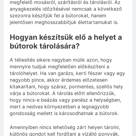
megfelelő mosásról, szárításról és tárolásról. Az
anyagkezelés időzítésével nemcsak a következő
szezonra készítjük fel a bútorokat, hanem
jelentősen meghosszabbítjuk élettartamukat is.
Hogyan készítsük elő a helyet a
bútorok tárolására?
A téliesítés sikere nagyban múlik azon, hogy
mennyire tudjuk megfelelően előkészíteni a
tárolóhelyet. Ha van garázs, kerti fészer vagy egy
nagyobb pince, akkor érdemes előzetesen
kitakarítani, hogy száraz, pormentes, szellős hely
várja a bútorokat. A tárolás előtt ellenőrizzük,
hogy nincs-e beázás vagy penész a helységben,
mert a nedves környezetben a legnagyobb
gondosság mellett is károsodhatnak a bútorok.
Amennyiben nincs lehetőség zárt helyen tárolni,
különös gondot kell fordítani a vízálló ponyvák,