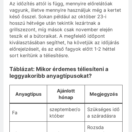
Az időzítés attól is függ, mennyire előrelátóak
vagyunk, illetve mennyire használjuk még a kertet
késő ősszel. Sokan például az október 23-i
hosszú hétvége után tekintik lezártnak a
grillszezont, míg mások csak november elején
teszik el a bútoraikat. A megfelelő időpont
kiválasztásában segíthet, ha követjük az időjárás
előrejelzéseit, és az első fagyok előtt 1-2 héttel
sort kerítünk a téliesítésre.
Táblázat: Mikor érdemes téliesíteni a
leggyakoribb anyagtípusokat?
Ajánlott
Anyagtípus
Megjegyzés
hónap
szeptember/o
Szükséges idő
Fa
któber
a száradásra
Rozsda