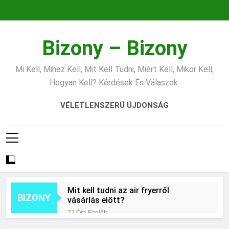
Ugrás
a
tartalomra
Bizony – Bizony
Mi Kell, Mihez Kell, Mit Kell Tudni, Miért Kell, Mikor Kell,
Hogyan Kell? Kérdések És Válaszok.
VÉLETLENSZERŰ ÚJDONSÁG
Mit kell tudni az air fryerről
BIZONY
vásárlás előtt?
22 Óra Ezelőtt
Hogyan kell jól fotózni telefonnal?