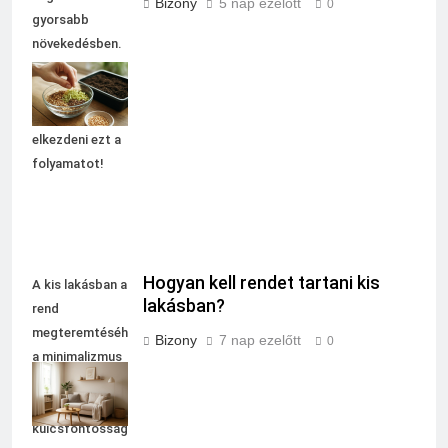
Bizony
5 nap ezelőtt
0
gyorsabb
növekedésben.
Tudj meg
többet arról,
mikor érdemes
elkezdeni ezt a
folyamatot!
Hogyan kell rendet tartani kis
A kis lakásban a
lakásban?
rend
megteremtéséhez
Bizony
7 nap ezelőtt
0
a minimalizmus
és a praktikus
tárolás
kulcsfontosságú.