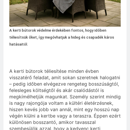
2 Hét Ezelőtt
Zöld fal készítése otthon lépésről
lépésre
3 Hét Ezelőtt
A kerti bútorok védelme érdekében fontos, hogy időben
téliesítsük őket, így megóvhatjuk a hideg és csapadék káros
hatásaitól.
A kerti bútorok téliesítése minden évben
visszatérő feladat, amit sokan szeretnek halogatni
– pedig időben elvégezve rengeteg bosszúságtól,
felesleges költségtől és akár csalódástól is
megkímélhetjük magunkat. Személy szerint mindig
is nagy rajongója voltam a kültéri életérzésnek,
hiszen kevés jobb van annál, mint egy hosszú nap
végén kiülni a kertbe vagy a teraszra. Éppen ezért
különösen bosszantó, amikor tavasszal
szembesülök azzal, hogy a kedvenc kerti