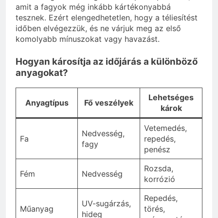
amit a fagyok még inkább kártékonyabbá
tesznek. Ezért elengedhetetlen, hogy a téliesítést
időben elvégezzük, és ne várjuk meg az első
komolyabb mínuszokat vagy havazást.
Hogyan károsítja az időjárás a különböző
anyagokat?
Lehetséges
Anyagtípus
Fő veszélyek
károk
Vetemedés,
Nedvesség,
Fa
repedés,
fagy
penész
Rozsda,
Fém
Nedvesség
korrózió
Repedés,
UV-sugárzás,
Műanyag
törés,
hideg