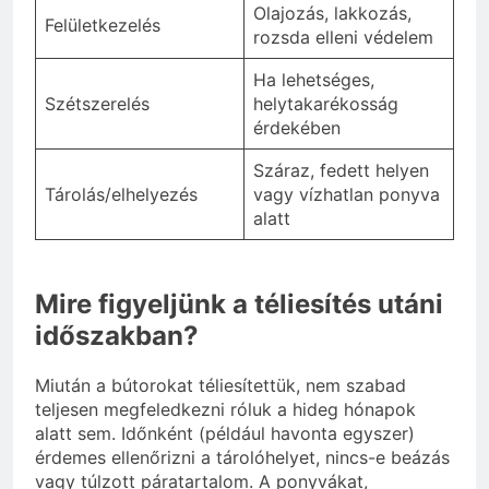
Olajozás, lakkozás,
Felületkezelés
rozsda elleni védelem
Ha lehetséges,
Szétszerelés
helytakarékosság
érdekében
Száraz, fedett helyen
Tárolás/elhelyezés
vagy vízhatlan ponyva
alatt
Mire figyeljünk a téliesítés utáni
időszakban?
Miután a bútorokat téliesítettük, nem szabad
teljesen megfeledkezni róluk a hideg hónapok
alatt sem. Időnként (például havonta egyszer)
érdemes ellenőrizni a tárolóhelyet, nincs-e beázás
vagy túlzott páratartalom. A ponyvákat,