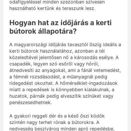
odafigyeléssel minden szezonban szívesen
használható kertünk és teraszunk lesz.
Hogyan hat az időjárás a kerti
bútorok állapotára?
A magyarországi időjárás tavasztól őszig ideális a
kerti bútorok használatához, azonban a tél
közeledtével jelentősen nő a károsodás esélye. A
csapadék, legyen szó esőről vagy hóról,
átnedvesíti az anyagokat, ami a fánál vetemedést,
a fémnél rozsdásodást, a műanyagnál pedig
ridegedést okozhat. A hőmérséklet-ingadozások
miatt a repedések is könnyebben kialakulnak, a
huzatok, párnák pedig elveszítik színüket vagy
penészesedhetnek.
A gyakori reggeli dér és a késő őszi ködök
szintén nagy terhet rónak a bútorokra. A
nedvesség beszivárog minden apró repedésbe,