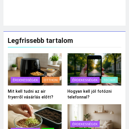
Legfrissebb tartalom
ÉRDEKESSÉGEK
OTTHON
ÉRDEKESSÉGEK
TECH/IT
Mit kell tudni az air
Hogyan kell jól fotózni
fryerről vásárlás előtt?
telefonnal?
ÉRDEKESSÉGEK