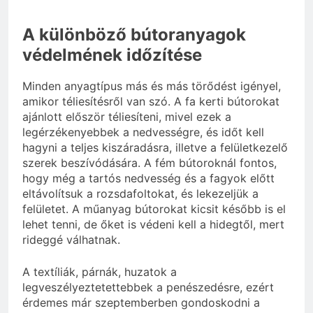
A különböző bútoranyagok
védelmének időzítése
Minden anyagtípus más és más törődést igényel,
amikor téliesítésről van szó. A fa kerti bútorokat
ajánlott először téliesíteni, mivel ezek a
legérzékenyebbek a nedvességre, és időt kell
hagyni a teljes kiszáradásra, illetve a felületkezelő
szerek beszívódására. A fém bútoroknál fontos,
hogy még a tartós nedvesség és a fagyok előtt
eltávolítsuk a rozsdafoltokat, és lekezeljük a
felületet. A műanyag bútorokat kicsit később is el
lehet tenni, de őket is védeni kell a hidegtől, mert
rideggé válhatnak.
A textíliák, párnák, huzatok a
legveszélyeztetettebbek a penészedésre, ezért
érdemes már szeptemberben gondoskodni a