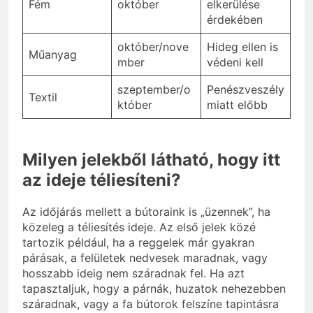
Fém
október
elkerülése
érdekében
október/nove
Hideg ellen is
Műanyag
mber
védeni kell
szeptember/o
Penészveszély
Textil
któber
miatt előbb
Milyen jelekből látható, hogy itt
az ideje téliesíteni?
Az időjárás mellett a bútoraink is „üzennek”, ha
közeleg a téliesítés ideje. Az első jelek közé
tartozik például, ha a reggelek már gyakran
párásak, a felületek nedvesek maradnak, vagy
hosszabb ideig nem száradnak fel. Ha azt
tapasztaljuk, hogy a párnák, huzatok nehezebben
száradnak, vagy a fa bútorok felszíne tapintásra