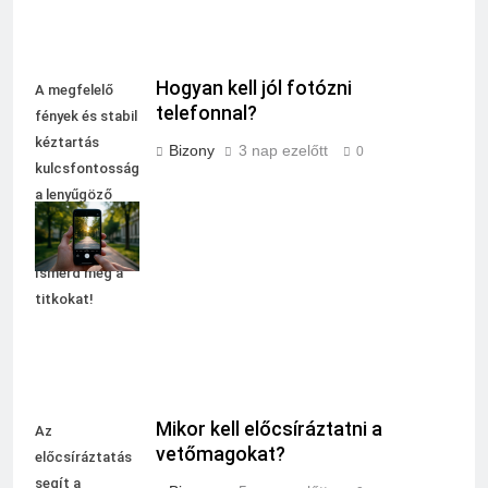
Hogyan kell jól fotózni
A megfelelő
telefonnal?
fények és stabil
kéztartás
Bizony
3 nap ezelőtt
0
kulcsfontosságú
a lenyűgöző
mobilfotók
készítéséhez.
Ismerd meg a
titkokat!
Mikor kell előcsíráztatni a
Az
vetőmagokat?
előcsíráztatás
segít a