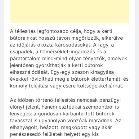
A téliesítés legfontosabb célja, hogy a kerti
bútorainkat hosszú távon megőrizzük, elkerülve
az időjárás okozta károsodásokat. A fagy, a
csapadék, a hőmérséklet-ingadozás és a
páratartalom mind-mind olyan tényezők, amelyek
jelentősen gyorsíthatják a kerti bútorok
elhasználódását. Egy-egy szezon kihagyása
évekkel rövidítheti meg a bútorok élettartamát, és
komoly felújítási vagy csere költségekkel járhat.
Az időben történő téliesítés nemcsak pénzügyi
előnyt jelent, hanem esztétikai szempontból is
lényeges: a gondosan karbantartott bútorok
tavasszal is ugyanolyan vonzóak maradnak. Az
elhanyagolt, beázott, megkopott vagy akár
penészesedő felületek helyett egy kis