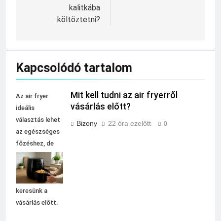
kalitkába
költöztetni?
Kapcsolódó tartalom
Mit kell tudni az air fryerről
Az air fryer
vásárlás előtt?
ideális
választás lehet
Bizony
22 óra ezelőtt
0
az egészséges
főzéshez, de
fontos tudni,
milyen
funkciókat
keresünk a
vásárlás előtt.