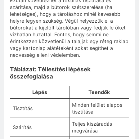
Ezután következhet a textíliák tisztítása és
szárítása, majd a bútorok szétszerelése (ha
lehetséges), hogy a tároláshoz minél kevesebb
helyre legyen szükség. Végül helyezzük el a
bútorokat a kijelölt tárolóban vagy fedjük le őket
vízhatlan huzattal. Fontos, hogy semmi ne
érintkezzen közvetlenül a talajjal: egy réteg raklap
vagy kartonlap alátéteként sokat segíthet a
nedvesség elleni védelemben.
Táblázat: Téliesítési lépések
összefoglalása
Lépés
Teendők
Minden felület alapos
Tisztítás
tisztítása
Teljes kiszáradás
Szárítás
megvárása