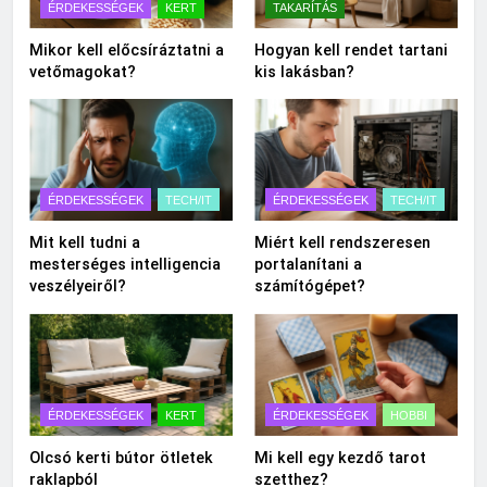
ÉRDEKESSÉGEK
KERT
TAKARÍTÁS
Mikor kell előcsíráztatni a
Hogyan kell rendet tartani
vetőmagokat?
kis lakásban?
ÉRDEKESSÉGEK
TECH/IT
ÉRDEKESSÉGEK
TECH/IT
Mit kell tudni a
Miért kell rendszeresen
mesterséges intelligencia
portalanítani a
veszélyeiről?
számítógépet?
ÉRDEKESSÉGEK
KERT
ÉRDEKESSÉGEK
HOBBI
Olcsó kerti bútor ötletek
Mi kell egy kezdő tarot
raklapból
szetthez?