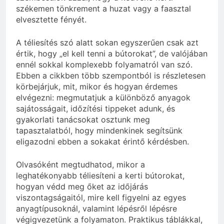
székemen tönkrement a huzat vagy a faasztal
elvesztette fényét.
A téliesítés szó alatt sokan egyszerűen csak azt
értik, hogy „el kell tenni a bútorokat”, de valójában
ennél sokkal komplexebb folyamatról van szó.
Ebben a cikkben több szempontból is részletesen
körbejárjuk, mit, mikor és hogyan érdemes
elvégezni: megmutatjuk a különböző anyagok
sajátosságait, időzítési tippeket adunk, és
gyakorlati tanácsokat osztunk meg
tapasztalatból, hogy mindenkinek segítsünk
eligazodni ebben a sokakat érintő kérdésben.
Olvasóként megtudhatod, mikor a
leghatékonyabb téliesíteni a kerti bútorokat,
hogyan védd meg őket az időjárás
viszontagságaitól, mire kell figyelni az egyes
anyagtípusoknál, valamint lépésről lépésre
végigvezetünk a folyamaton. Praktikus táblákkal,