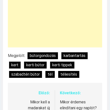
Megjelölt:
bútorgondozás
karbantartás
kert
kerti bútor
kerti tippek
szabadtéri bútor
tél
téliesítés
Előző:
Következő:
Bejegyzés
navigáció
Mikor kell a
Mikor érdemes
madarakat új
elindítani egy naplót?