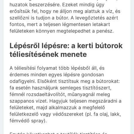
huzatok beszerzésére. Ezeket mindig úgy
erősítsük fel, hogy ne álljon meg alattuk a víz, és
szellőzni is tudjon a bútor. A levegőztetés azért
fontos, mert a teljesen légmentesen letakart
felületeken könnyen megtelepedhet a penész.
Lépésről lépésre: a kerti bútorok
téliesítésének menete
A téliesítési folyamat több lépésből áll, és
érdemes minden egyes lépésre gondosan
odafigyelni. Elsőként tisztítsuk meg a bútorokat:
fa esetén használjunk semleges tisztítószert,
fémnél rozsdaeltávolítót, műanyagnál meleg
szappanos vizet. Hagyjuk teljesen megszáradni a
felületeket, majd alkalmazzuk a megfelelő
felületkezelő vagy védőszereket (pl. fa olaj, lakk,
fémvédő spray).