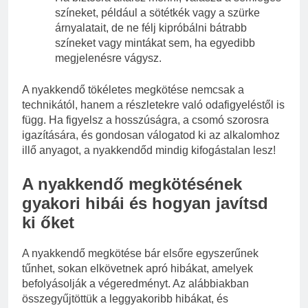
színeket, például a sötétkék vagy a szürke
árnyalatait, de ne félj kipróbálni bátrabb
színeket vagy mintákat sem, ha egyedibb
megjelenésre vágysz.
A nyakkendő tökéletes megkötése nemcsak a
technikától, hanem a részletekre való odafigyeléstől is
függ. Ha figyelsz a hosszúságra, a csomó szorosra
igazítására, és gondosan válogatod ki az alkalomhoz
illő anyagot, a nyakkendőd mindig kifogástalan lesz!
A nyakkendő megkötésének
gyakori hibái és hogyan javítsd
ki őket
A nyakkendő megkötése bár elsőre egyszerűnek
tűnhet, sokan elkövetnek apró hibákat, amelyek
befolyásolják a végeredményt. Az alábbiakban
összegyűjtöttük a leggyakoribb hibákat, és