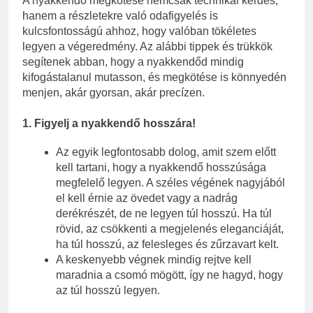
A nyakkendő megkötése nemcsak technikai kérdés,
hanem a részletekre való odafigyelés is
kulcsfontosságú ahhoz, hogy valóban tökéletes
legyen a végeredmény. Az alábbi tippek és trükkök
segítenek abban, hogy a nyakkendőd mindig
kifogástalanul mutasson, és megkötése is könnyedén
menjen, akár gyorsan, akár precízen.
1.
Figyelj a nyakkendő hosszára!
Az egyik legfontosabb dolog, amit szem előtt
kell tartani, hogy a nyakkendő hosszúsága
megfelelő legyen. A széles végének nagyjából
el kell érnie az övedet vagy a nadrág
derékrészét, de ne legyen túl hosszú. Ha túl
rövid, az csökkenti a megjelenés eleganciáját,
ha túl hosszú, az felesleges és zűrzavart kelt.
A keskenyebb végnek mindig rejtve kell
maradnia a csomó mögött, így ne hagyd, hogy
az túl hosszú legyen.