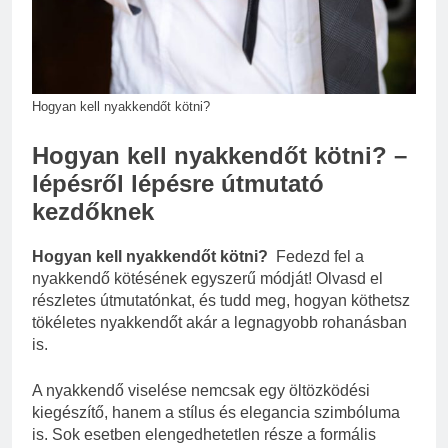
Macskatartás lakásban: gyakori
hibák és megoldások
3 Hét Ezelőtt
Hogyan kell nyakkendőt kötni?
Hogyan kell nyakkendőt kötni? –
lépésről lépésre útmutató
kezdőknek
Hogyan kell nyakkendőt kötni?
Fedezd fel a
nyakkendő kötésének egyszerű módját! Olvasd el
részletes útmutatónkat, és tudd meg, hogyan köthetsz
tökéletes nyakkendőt akár a legnagyobb rohanásban
is.
A nyakkendő viselése nemcsak egy öltözködési
kiegészítő, hanem a stílus és elegancia szimbóluma
is. Sok esetben elengedhetetlen része a formális