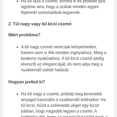
Ha túl laza a csomó, bontsd ki és próbáld újra,
ügyelve arra, hogy a szálak minden egyes
lépésnél szorosabbak legyenek.
2.
Túl nagy vagy túl kicsi csomó
Miért probléma?
A túl nagy csomó nemcsak kényelmetlen,
hanem nem is illik minden ingnyakhoz, főleg a
keskeny nyakúakhoz. A túl kicsi csomó pedig
elveszíti az eleganciáját, és nem adja meg a
nyakkendő valódi hatását.
Hogyan javítsd ki?
Ha túl nagy a csomó, próbálj meg kevesebb
anyagot használni a nyakkendő kötésekor. Ha
túl kicsi, húzd a szélesebb véget egy kicsit
jobban, hogy nagyobb legyen a csomó. A
legfontosabb, hogy az egyensúlyt találd meg: a