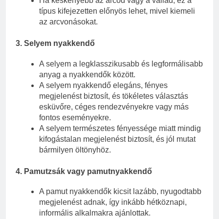
Ha keskenyebb az arcod vagy a vállad, ez a
típus kifejezetten előnyös lehet, mivel kiemeli
az arcvonásokat.
3.
Selyem nyakkendő
A selyem a legklasszikusabb és legformálisabb
anyag a nyakkendők között.
A selyem nyakkendő elegáns, fényes
megjelenést biztosít, és tökéletes választás
esküvőre, céges rendezvényekre vagy más
fontos eseményekre.
A selyem természetes fényessége miatt mindig
kifogástalan megjelenést biztosít, és jól mutat
bármilyen öltönyhöz.
4.
Pamutzsák vagy pamutnyakkendő
A pamut nyakkendők kicsit lazább, nyugodtabb
megjelenést adnak, így inkább hétköznapi,
informális alkalmakra ajánlottak.