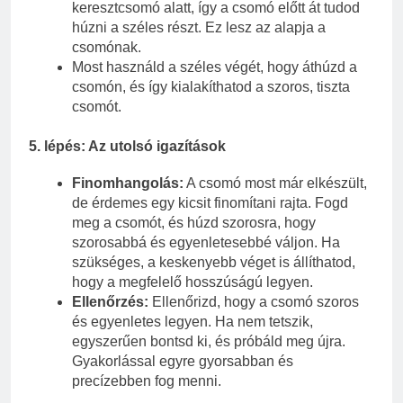
keresztcsomó alatt, így a csomó előtt át tudod
húzni a széles részt. Ez lesz az alapja a
csomónak.
Most használd a széles végét, hogy áthúzd a
csomón, és így kialakíthatod a szoros, tiszta
csomót.
5. lépés: Az utolsó igazítások
Finomhangolás:
A csomó most már elkészült,
de érdemes egy kicsit finomítani rajta. Fogd
meg a csomót, és húzd szorosra, hogy
szorosabbá és egyenletesebbé váljon. Ha
szükséges, a keskenyebb véget is állíthatod,
hogy a megfelelő hosszúságú legyen.
Ellenőrzés:
Ellenőrizd, hogy a csomó szoros
és egyenletes legyen. Ha nem tetszik,
egyszerűen bontsd ki, és próbáld meg újra.
Gyakorlással egyre gyorsabban és
precízebben fog menni.