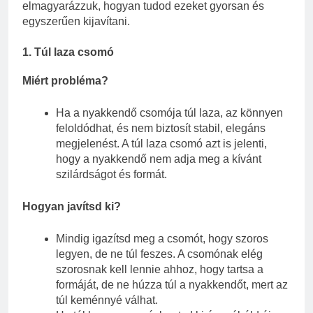
elmagyarázzuk, hogyan tudod ezeket gyorsan és
egyszerűen kijavítani.
1.
Túl laza csomó
Miért probléma?
Ha a nyakkendő csomója túl laza, az könnyen
feloldódhat, és nem biztosít stabil, elegáns
megjelenést. A túl laza csomó azt is jelenti,
hogy a nyakkendő nem adja meg a kívánt
szilárdságot és formát.
Hogyan javítsd ki?
Mindig igazítsd meg a csomót, hogy szoros
legyen, de ne túl feszes. A csomónak elég
szorosnak kell lennie ahhoz, hogy tartsa a
formáját, de ne húzza túl a nyakkendőt, mert az
túl keménnyé válhat.