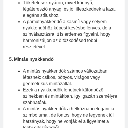
Tökéletesek nyáron, mivel könnyű,
légáteresztő anyag, és jól illeszkednek a laza,
elegáns stílushoz.
A pamutnyakkendő a kasmír vagy selyem
nyakkendőhöz képest kevésbé fényes, de a
színválasztásra itt is érdemes figyelni, hogy
harmonizáljon az öltözködésed többi
részletével.
5.
Mintás nyakkendő
A mintás nyakkendők számos változatban
léteznek: csíkos, pöttyös, virágos vagy
geometrikus mintázattal.
Ezek a nyakkendők lehetnek különböző
színekben és mintákban, így igazán személyre
szabhatóak.
A mintás nyakkendők a hétköznapi elegancia
szimbólumai, de fontos, hogy ne legyenek túl
harsányak, hogy ne vonják el a figyelmet a
többi öltözékedről.