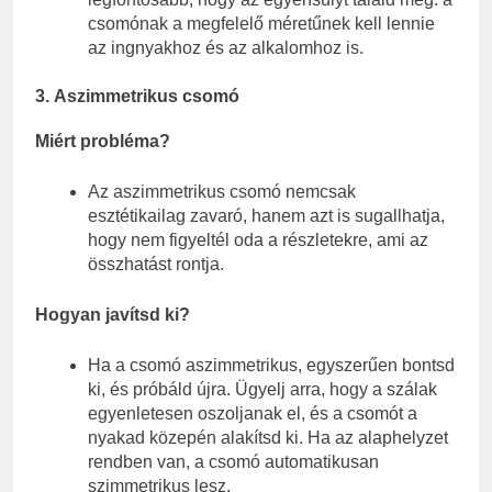
csomónak a megfelelő méretűnek kell lennie
az ingnyakhoz és az alkalomhoz is.
3.
Aszimmetrikus csomó
Miért probléma?
Az aszimmetrikus csomó nemcsak
esztétikailag zavaró, hanem azt is sugallhatja,
hogy nem figyeltél oda a részletekre, ami az
összhatást rontja.
Hogyan javítsd ki?
Ha a csomó aszimmetrikus, egyszerűen bontsd
ki, és próbáld újra. Ügyelj arra, hogy a szálak
egyenletesen oszoljanak el, és a csomót a
nyakad közepén alakítsd ki. Ha az alaphelyzet
rendben van, a csomó automatikusan
szimmetrikus lesz.