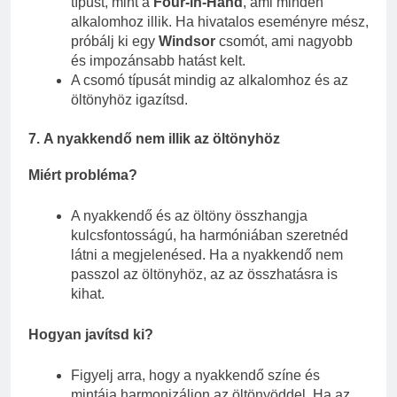
típust, mint a
Four-in-Hand
, ami minden
alkalomhoz illik. Ha hivatalos eseményre mész,
próbálj ki egy
Windsor
csomót, ami nagyobb
és impozánsabb hatást kelt.
A csomó típusát mindig az alkalomhoz és az
öltönyhöz igazítsd.
7.
A nyakkendő nem illik az öltönyhöz
Miért probléma?
A nyakkendő és az öltöny összhangja
kulcsfontosságú, ha harmóniában szeretnéd
látni a megjelenésed. Ha a nyakkendő nem
passzol az öltönyhöz, az az összhatásra is
kihat.
Hogyan javítsd ki?
Figyelj arra, hogy a nyakkendő színe és
mintája harmonizáljon az öltönyöddel. Ha az