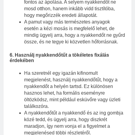
fontos az ápolása. A selyem nyakkendőt ne
mosd otthon, hanem inkább vidd tisztítóba,
hogy megőrizzék eredeti állapotát.
A pamut vagy más természetes anyagok
esetén a kézi mosás is megfelelő lehet, de
mindig ügyelj arra, hogy a nyakkendőt ne gyűrd
össze, és ne tegye ki közvetlen hőforrásnak.
6.
Használj nyakkendőtűt a tökéletes fixálás
érdekében
Ha szeretnél egy igazán kifinomult
megjelenést, használj nyakkendőtűt, hogy a
nyakkendőt a helyén tartsd. Ez különösen
hasznos lehet, ha formális eseményre
öltözködsz, mint például esküvőre vagy üzleti
találkozóra.
A nyakkendőtűt a nyakkendő és az ing gombja
közé tedd, és ügyelj arra, hogy diszkrét
maradjon, így nem vonja el a figyelmet a
megjelenésed többi részletéről.