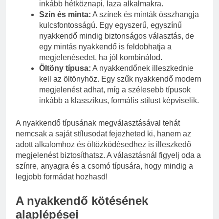
inkább hétköznapi, laza alkalmakra.
Szín és minta:
A színek és minták összhangja
kulcsfontosságú. Egy egyszerű, egyszínű
nyakkendő mindig biztonságos választás, de
egy mintás nyakkendő is feldobhatja a
megjelenésedet, ha jól kombinálod.
Öltöny típusa:
A nyakkendőnek illeszkednie
kell az öltönyhöz. Egy szűk nyakkendő modern
megjelenést adhat, míg a szélesebb típusok
inkább a klasszikus, formális stílust képviselik.
A nyakkendő típusának megválasztásával tehát
nemcsak a saját stílusodat fejezheted ki, hanem az
adott alkalomhoz és öltözködésedhez is illeszkedő
megjelenést biztosíthatsz. A választásnál figyelj oda a
színre, anyagra és a csomó típusára, hogy mindig a
legjobb formádat hozhasd!
A nyakkendő kötésének
alaplépései