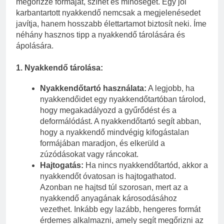
megőrizze formáját, színét és minőségét. Egy jól
karbantartott nyakkendő nemcsak a megjelenésedet
javítja, hanem hosszabb élettartamot biztosít neki. Íme
néhány hasznos tipp a nyakkendő tárolására és
ápolására.
1.
Nyakkendő tárolása:
Nyakkendőtartó használata:
A legjobb, ha
nyakkendőidet egy nyakkendőtartóban tárolod,
hogy megakadályozd a gyűrődést és a
deformálódást. A nyakkendőtartó segít abban,
hogy a nyakkendő mindvégig kifogástalan
formájában maradjon, és elkerüld a
zúzódásokat vagy ráncokat.
Hajtogatás:
Ha nincs nyakkendőtartód, akkor a
nyakkendőt óvatosan is hajtogathatod.
Azonban ne hajtsd túl szorosan, mert az a
nyakkendő anyagának károsodásához
vezethet. Inkább egy lazább, hengeres formát
érdemes alkalmazni, amely segít megőrizni az