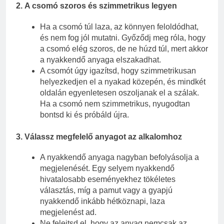
2.
A csomó szoros és szimmetrikus legyen
Ha a csomó túl laza, az könnyen feloldódhat,
és nem fog jól mutatni. Győződj meg róla, hogy
a csomó elég szoros, de ne húzd túl, mert akkor
a nyakkendő anyaga elszakadhat.
A csomót úgy igazítsd, hogy szimmetrikusan
helyezkedjen el a nyakad közepén, és mindkét
oldalán egyenletesen oszoljanak el a szálak.
Ha a csomó nem szimmetrikus, nyugodtan
bontsd ki és próbáld újra.
3.
Válassz megfelelő anyagot az alkalomhoz
A nyakkendő anyaga nagyban befolyásolja a
megjelenését. Egy selyem nyakkendő
hivatalosabb eseményekhez tökéletes
választás, míg a pamut vagy a gyapjú
nyakkendő inkább hétköznapi, laza
megjelenést ad.
Ne felejtsd el, hogy az anyag nemcsak az