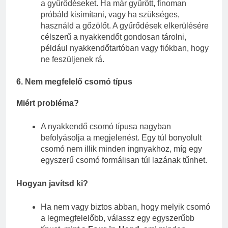
a gyűrődéseket. Ha már gyűrött, finoman
próbáld kisimítani, vagy ha szükséges,
használd a gőzölőt. A gyűrődések elkerülésére
célszerű a nyakkendőt gondosan tárolni,
például nyakkendőtartóban vagy fiókban, hogy
ne feszüljenek rá.
6.
Nem megfelelő csomó típus
Miért probléma?
A nyakkendő csomó típusa nagyban
befolyásolja a megjelenést. Egy túl bonyolult
csomó nem illik minden ingnyakhoz, míg egy
egyszerű csomó formálisan túl lazának tűnhet.
Hogyan javítsd ki?
Ha nem vagy biztos abban, hogy melyik csomó
a legmegfelelőbb, válassz egy egyszerűbb