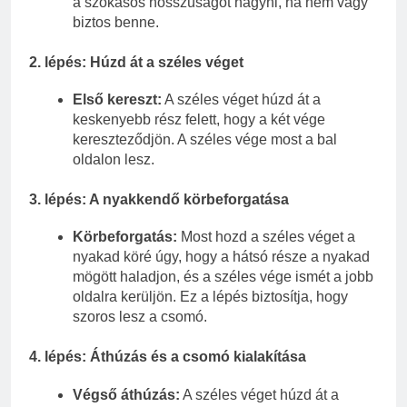
a szokásos hosszúságot hagyni, ha nem vagy
biztos benne.
2. lépés: Húzd át a széles véget
Első kereszt:
A széles véget húzd át a
keskenyebb rész felett, hogy a két vége
kereszteződjön. A széles vége most a bal
oldalon lesz.
3. lépés: A nyakkendő körbeforgatása
Körbeforgatás:
Most hozd a széles véget a
nyakad köré úgy, hogy a hátsó része a nyakad
mögött haladjon, és a széles vége ismét a jobb
oldalra kerüljön. Ez a lépés biztosítja, hogy
szoros lesz a csomó.
4. lépés: Áthúzás és a csomó kialakítása
Végső áthúzás:
A széles véget húzd át a