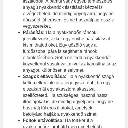
tisztítódba. A pamut vagy egyéb természetes
anyagú nyakkendők tisztítását kézzel is
elvégezheted, de mindig ügyelj arra, hogy ne
dörzsöld túl erősen, és ne használj agresszív
vegyszereket.
Párásítás:
Ha a nyakkendőn ráncok
jelentkeznek, akkor egy enyhe párásítással
kisimíthatod őket. Egy gőzölő vagy a
fürdőszobai pára is segíthet a ráncok
eltüntetésében. Soha ne tedd a nyakkendőt
közvetlenül vasalóval, mivel az károsíthatja az
anyagot, különösen a selymet.
Szagok eltávolítása:
Ha a nyakkendő szaga
kellemetlen, akkor a legegyszerűbb, ha egy
éjszakán át egy akasztóra akasztva
szellőzteted. Ha szükséges, használhatsz
illóolajokat is, de mindig ügyelj arra, hogy ne
használj túl erős illatokat, amelyek
befolyásolhatják a nyakkendő színét.
Foltok eltávolítása:
Ha folt kerül a
nyakkendőre, próbáld meg minél előbb