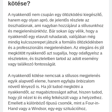
kötése?
A nyakkendő nem csupán egy öltözködési kiegészítő,
hanem egy olyan apró, de jelentős részlete az
összhatásnak, ami nagyban hozzájárul a stílusunkhoz
és megjelenésünkhöz. Bár sokan úgy vélik, hogy a
nyakkendő egy elavult ruhadarab, valójában még
mindig kulcsszerepet játszik a formális öltözködésben
és a professzionális megjelenésben. Az elegáns és jól
megkötött nyakkendő azt sugallja, hogy odafigyelsz a
részletekre, és tiszteletben tartod az adott esemény
vagy találkozó fontosságát.
A nyakkendő kötése nemcsak a stílusos megjelenés
egyik alapvető eleme, hanem egyfajta önbizalom
növelő tényező is. Ha jól tudod megkötni a
nyakkendőt, az magabiztosságot adhat, hiszen tudod,
hogy jól nézel ki és elég felkészült vagy a helyzethez.
Emellett a különböző típusú csomók, mint a Four-in-
Hand vagy a Windsor, egy-egy szituációhoz,