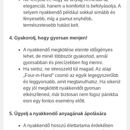
eleganciát, hanem a komfortot is befolyásolja. A
selyem nyakkendő például sokkal simább és
fényesebb, míg a pamut enyhébb,
természetesebb hatást kelt.
4.
Gyakorolj, hogy gyorsan menjen!
A nyakkendő megkötése eleinte időigényes
lehet, de minél többször gyakorlod, annál
gyorsabban és precízebben fog menni.
Ha sietsz, ne stresszeld túl magad. Az alap
„Four-in-Hand” csomó az egyik legegyszerűbb
és leggyorsabb, amit megtanulhatsz. Ha sikerül
egy jól megkötött nyakkendőt gyorsan
elkészítened, már biztosan nem fogsz pánikba
esni egy fontos esemény előtt.
5.
Ügyelj a nyakkendő anyagának ápolására
A nyakkendő hosszú élettartama érdekében