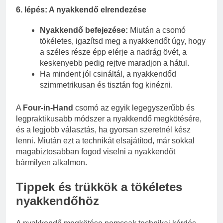
6. lépés: A nyakkendő elrendezése
Nyakkendő befejezése:
Miután a csomó
tökéletes, igazítsd meg a nyakkendőt úgy, hogy
a széles része épp elérje a nadrág övét, a
keskenyebb pedig rejtve maradjon a hátul.
Ha mindent jól csináltál, a nyakkendőd
szimmetrikusan és tisztán fog kinézni.
A
Four-in-Hand
csomó az egyik legegyszerűbb és
legpraktikusabb módszer a nyakkendő megkötésére,
és a legjobb választás, ha gyorsan szeretnél kész
lenni. Miután ezt a technikát elsajátítod, már sokkal
magabiztosabban fogod viselni a nyakkendőt
bármilyen alkalmon.
Tippek és trükkök a tökéletes
nyakkendőhöz