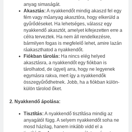
anyag simaságát.
Akasztás:
A nyakkendőt mindig akaszd fel egy
fém vagy műanyag akasztóra, hogy elkerüld a
gyűrődéseket. Ha lehetséges, válassz egy
nyakkendő akasztót, amelyet kifejezetten erre a
célra terveztek. Ha nem áll rendelkezésre,
bármilyen fogas is megfelelő lehet, amire lazán
ráakaszthatod a nyakkendőt.
Fiókban tárolás:
Ha nincs elég helyed
akasztásra, a nyakkendőt egy fiókban is
tárolhatod, de ügyelj arra, hogy ne legyenek
egymásra rakva, mert így a nyakkendők
összegyűrődhetnek. Jobb, ha a fiókban külön-
külön tárolod őket.
2.
Nyakkendő ápolása:
Tisztítás:
A nyakkendő tisztítása mindig az
anyagától függ. A selyem nyakkendőt soha ne
mosd házilag, hanem inkább vidd el a