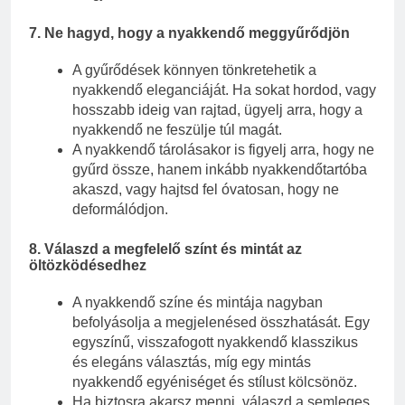
7.
Ne hagyd, hogy a nyakkendő meggyűrődjön
A gyűrődések könnyen tönkretehetik a
nyakkendő eleganciáját. Ha sokat hordod, vagy
hosszabb ideig van rajtad, ügyelj arra, hogy a
nyakkendő ne feszülje túl magát.
A nyakkendő tárolásakor is figyelj arra, hogy ne
gyűrd össze, hanem inkább nyakkendőtartóba
akaszd, vagy hajtsd fel óvatosan, hogy ne
deformálódjon.
8.
Válaszd a megfelelő színt és mintát az
öltözködésedhez
A nyakkendő színe és mintája nagyban
befolyásolja a megjelenésed összhatását. Egy
egyszínű, visszafogott nyakkendő klasszikus
és elegáns választás, míg egy mintás
nyakkendő egyéniséget és stílust kölcsönöz.
Ha biztosra akarsz menni, válaszd a semleges