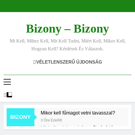
Ugrás
a
tartalomra
Bizony – Bizony
Mi Kell, Mihez Kell, Mit Kell Tudni, Miért Kell, Mikor Kell,
Hogyan Kell? Kérdések És Válaszok.
VÉLETLENSZERŰ ÚJDONSÁG
Mikor kell fűmagot vetni tavasszal?
BIZONY
3 Óra Ezelőtt
Mit kell tudni az air fryerről vásárlás
előtt?