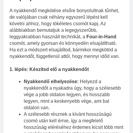
A nyakkendő megkötése elsőre bonyolultnak tűnhet,
de valójában csak néhány egyszerű lépést kell
követni ahhoz, hogy tökéletes csomót kapj. Az
alábbiakban bemutatjuk a legegyszerűbb,
leggyakrabban használt technikát, a
Four-in-Hand
csomót, amely gyorsan és könnyedén elsajátítható.
Ha ezt a módszert elsajátítod, bármikor megkötöd a
nyakkendőt, függetlenül attól, hogy mennyi időd van.
1. lépés: Készítsd elő a nyakkendőt
Nyakkendő elhelyezése:
Helyezd a
nyakkendőt a nyakadra úgy, hogy a szélesebb
vége a jobb oldalon legyen, és hosszabb
legyen, mint a keskenyebb vége, ami bal
oldalon van.
A szélesebb résznek a kívánt hosszúságú
csomó után kell érnie, így a megfelelő
hosszúság eléréséhez érdemes kicsit több mint