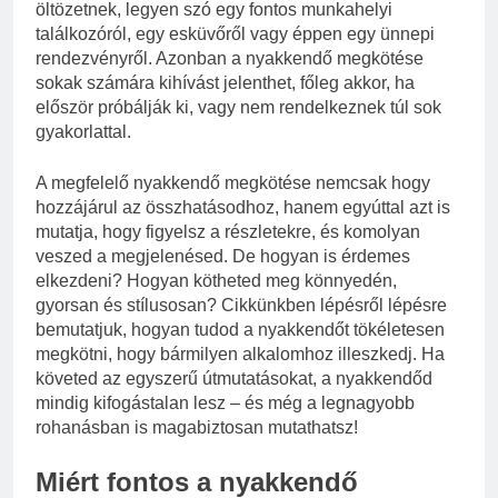
öltözetnek, legyen szó egy fontos munkahelyi
találkozóról, egy esküvőről vagy éppen egy ünnepi
rendezvényről. Azonban a nyakkendő megkötése
sokak számára kihívást jelenthet, főleg akkor, ha
először próbálják ki, vagy nem rendelkeznek túl sok
gyakorlattal.
A megfelelő nyakkendő megkötése nemcsak hogy
hozzájárul az összhatásodhoz, hanem egyúttal azt is
mutatja, hogy figyelsz a részletekre, és komolyan
veszed a megjelenésed. De hogyan is érdemes
elkezdeni? Hogyan kötheted meg könnyedén,
gyorsan és stílusosan? Cikkünkben lépésről lépésre
bemutatjuk, hogyan tudod a nyakkendőt tökéletesen
megkötni, hogy bármilyen alkalomhoz illeszkedj. Ha
követed az egyszerű útmutatásokat, a nyakkendőd
mindig kifogástalan lesz – és még a legnagyobb
rohanásban is magabiztosan mutathatsz!
Miért fontos a nyakkendő