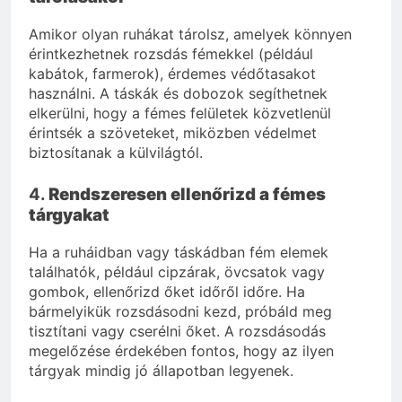
Amikor olyan ruhákat tárolsz, amelyek könnyen
érintkezhetnek rozsdás fémekkel (például
kabátok, farmerok), érdemes védőtasakot
használni. A táskák és dobozok segíthetnek
elkerülni, hogy a fémes felületek közvetlenül
érintsék a szöveteket, miközben védelmet
biztosítanak a külvilágtól.
4.
Rendszeresen ellenőrizd a fémes
tárgyakat
Ha a ruháidban vagy táskádban fém elemek
találhatók, például cipzárak, övcsatok vagy
gombok, ellenőrizd őket időről időre. Ha
bármelyikük rozsdásodni kezd, próbáld meg
tisztítani vagy cserélni őket. A rozsdásodás
megelőzése érdekében fontos, hogy az ilyen
tárgyak mindig jó állapotban legyenek.