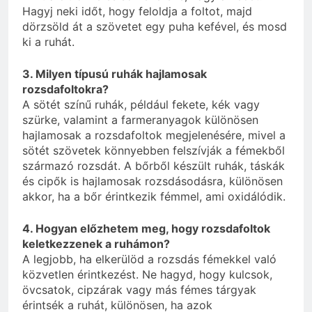
Hagyj neki időt, hogy feloldja a foltot, majd
dörzsöld át a szövetet egy puha kefével, és mosd
ki a ruhát.
3. Milyen típusú ruhák hajlamosak
rozsdafoltokra?
A sötét színű ruhák, például fekete, kék vagy
szürke, valamint a farmeranyagok különösen
hajlamosak a rozsdafoltok megjelenésére, mivel a
sötét szövetek könnyebben felszívják a fémekből
származó rozsdát. A bőrből készült ruhák, táskák
és cipők is hajlamosak rozsdásodásra, különösen
akkor, ha a bőr érintkezik fémmel, ami oxidálódik.
4. Hogyan előzhetem meg, hogy rozsdafoltok
keletkezzenek a ruhámon?
A legjobb, ha elkerülöd a rozsdás fémekkel való
közvetlen érintkezést. Ne hagyd, hogy kulcsok,
övcsatok, cipzárak vagy más fémes tárgyak
érintsék a ruhát, különösen, ha azok