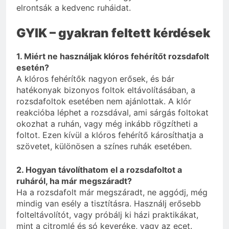
elrontsák a kedvenc ruháidat.
GYIK – gyakran feltett kérdések
1. Miért ne használjak klóros fehérítőt rozsdafolt
esetén?
A klóros fehérítők nagyon erősek, és bár
hatékonyak bizonyos foltok eltávolításában, a
rozsdafoltok esetében nem ajánlottak. A klór
reakcióba léphet a rozsdával, ami sárgás foltokat
okozhat a ruhán, vagy még inkább rögzítheti a
foltot. Ezen kívül a klóros fehérítő károsíthatja a
szövetet, különösen a színes ruhák esetében.
2. Hogyan távolíthatom el a rozsdafoltot a
ruháról, ha már megszáradt?
Ha a rozsdafolt már megszáradt, ne aggódj, még
mindig van esély a tisztításra. Használj erősebb
folteltávolítót, vagy próbálj ki házi praktikákat,
mint a citromlé és só keveréke, vagy az ecet.