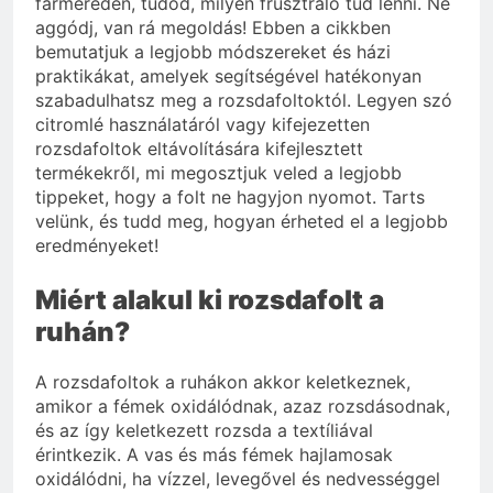
farmereden, tudod, milyen frusztráló tud lenni. Ne
aggódj, van rá megoldás! Ebben a cikkben
bemutatjuk a legjobb módszereket és házi
praktikákat, amelyek segítségével hatékonyan
szabadulhatsz meg a rozsdafoltoktól. Legyen szó
citromlé használatáról vagy kifejezetten
rozsdafoltok eltávolítására kifejlesztett
termékekről, mi megosztjuk veled a legjobb
tippeket, hogy a folt ne hagyjon nyomot. Tarts
velünk, és tudd meg, hogyan érheted el a legjobb
eredményeket!
Miért alakul ki rozsdafolt a
ruhán?
A rozsdafoltok a ruhákon akkor keletkeznek,
amikor a fémek oxidálódnak, azaz rozsdásodnak,
és az így keletkezett rozsda a textíliával
érintkezik. A vas és más fémek hajlamosak
oxidálódni, ha vízzel, levegővel és nedvességgel