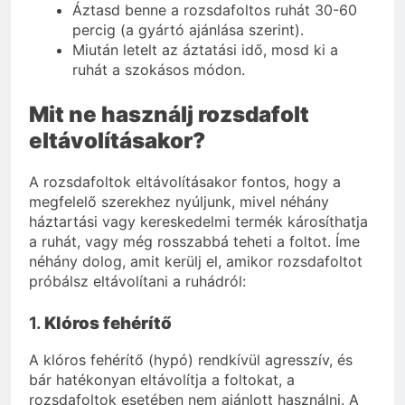
Áztasd benne a rozsdafoltos ruhát 30-60
percig (a gyártó ajánlása szerint).
Miután letelt az áztatási idő, mosd ki a
ruhát a szokásos módon.
Mit ne használj rozsdafolt
eltávolításakor?
A rozsdafoltok eltávolításakor fontos, hogy a
megfelelő szerekhez nyúljunk, mivel néhány
háztartási vagy kereskedelmi termék károsíthatja
a ruhát, vagy még rosszabbá teheti a foltot. Íme
néhány dolog, amit kerülj el, amikor rozsdafoltot
próbálsz eltávolítani a ruhádról:
1.
Klóros fehérítő
A klóros fehérítő (hypó) rendkívül agresszív, és
bár hatékonyan eltávolítja a foltokat, a
rozsdafoltok esetében nem ajánlott használni. A