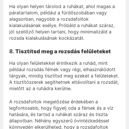
Ha olyan helyen tárolod a ruhákat, ahol magas a
páratartalom, például a fürdőszobában vagy
alagsorban, nagyobb a rozsdafoltok
kialakulásának esélye. Próbáld a ruhákat száraz,
jól szellőző helyen tartani, hogy minimalizáld a
rozsda kialakulásának kockázatát.
8.
Tisztítsd meg a rozsdás felületeket
Ha olyan felületekkel érintkezik a ruhád, mint
például rozsdás fémek vagy régi, elhasználódott
tárgyak, mindig tisztítsd meg ezeket a felületeket.
A tisztítószerek segíthetnek eltávolítani a rozsdát,
mielőtt az a ruhádra kerülne.
A rozsdafoltok megelőzése érdekében a
legfontosabb, hogy figyelj oda a fémek és a víz
hatására, és tartsd a ruhákat száraz és tiszta
állapotban. Néhány egyszerű óvintézkedéssel
könnyedén elkerülheted, hogy a rozsdafoltok