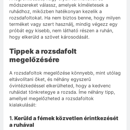
módszereket válassz, amelyek kíméletesek a
ruhádhoz, miközben hatékonyan kezelik a
rozsdafoltokat. Ha nem biztos benne, hogy milyen
terméket vagy szert használj, mindig végezz egy
próbát egy kisebb, nem látható részen a ruhán,
hogy elkerüld a szövet károsodását.
Tippek a rozsdafolt
megelőzésére
A rozsdafoltok megelőzése könnyebb, mint utólag
eltávolítani őket, és néhány egyszerű
óvintézkedéssel elkerülheted, hogy a kedvenc
ruháidat tönkretegye a rozsda. Íme néhány tipp,
amellyel megelőzheted a rozsdafoltok
kialakulását:
1.
Kerüld a fémek közvetlen érintkezését
a ruhával