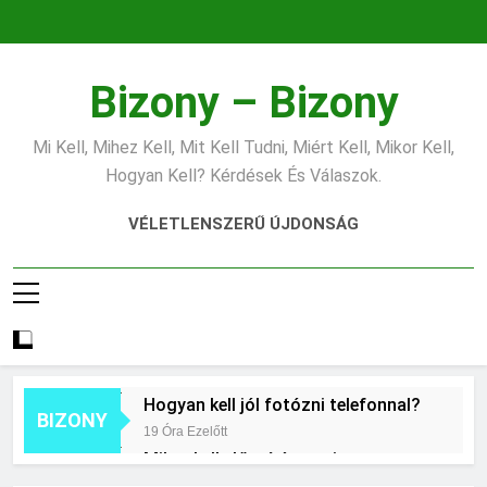
Ugrás
a
tartalomra
Bizony – Bizony
Mi Kell, Mihez Kell, Mit Kell Tudni, Miért Kell, Mikor Kell,
Hogyan Kell? Kérdések És Válaszok.
VÉLETLENSZERŰ ÚJDONSÁG
Hogyan kell jól fotózni telefonnal?
BIZONY
19 Óra Ezelőtt
Mikor kell előcsíráztatni a
vetőmagokat?