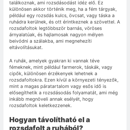
találkoznak, ami rozsdásodást idéz elő. Ez
különösen akkor történik meg, ha a fém tárgyak,
például egy rozsdás kulcs, övcsat, vagy táska a
ruhádra kerülnek, és ott érintkeznek a szövettel. A
rozsdafoltok legtöbbször barnás, vöröses
árnyalatúak, és hajlamosak nagyon mélyen
beivódni a szálakba, ami megnehezíti
eltávolításukat.
A ruhák, amelyek gyakran ki vannak téve
fémeknek, mint például farmerok, táskák, vagy
cipők, különösen érzékenyek lehetnek a
rozsdafoltokra. Ezen kívül a környezeti tényezők,
mint a magas páratartalom vagy esős idő is
elősegíthetik a rozsdásodás folyamatát, ami még
inkább megnöveli annak esélyét, hogy
rozsdafoltok keletkezzenek.
Hogyan távolítható el a
rozsdafolt a ruhából?