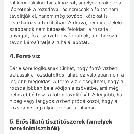
túl kemikáliákat tartalmazhat, amelyek reakcióba
léphetnek a rozsdával, és nemcsak a foltot nem
távolítják el, hanem még további károkat is
okozhatnak a textíliában. A durva, nem megfelelő
szappanok nem képesek feloldani a rozsda
anyagát, és a szövetbe ivódhatnak, ami hosszú
távon károsíthatja a ruha állapotát.
4.
Forró víz
Bár elsőre logikusnak tűnhet, hogy forró vízben
áztassuk a rozsdafoltos ruhát, ez valójában nem a
legjobb megoldás. A forró víz elősegítheti, hogy a
rozsda jobban beleivódjon a szövetbe, ami még
nehezebbé teszi a folt eltávolítását. A legjobb, ha
hideg vagy langyos vízben próbálkozol, hogy a
rozsda ne rögzüljön jobban a ruhában.
5.
Erős illatú tisztítószerek (amelyek
nem folttisztítók)