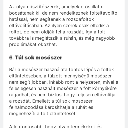
Az olyan tisztítószerek, amelyek erős illatot
bocsátanak ki, de nem rendelkeznek folteltávolító
hatással, nem segítenek a rozsdafoltok
eltávolításában. Az ilyen szerek csak elfedik a
foltot, de nem oldják fel a rozsdát, így a folt
továbbra is meglátszik a ruhán, és még nagyobb
problémákat okozhat.
6.
Túl sok mosószer
Bár a mosószer használata fontos lépés a foltok
eltüntetésében, a túlzott mennyiségű mosószer
nem segít jobban. Inkább ront a helyzeten, mivel a
feleslegesen használt mosószer a folt környékére
ragadhat, és nem biztos, hogy teljesen eltávolítja
a rozsdát. Emellett a túl sok mosószer
felhalmozódása károsíthatja a ruhát és
megnehezíti a folt eltüntetését.
A legfontosabb, hogy olyan termékeket és