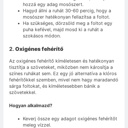
hozzá egy adag mosószert.
Hagyd állni a ruhát 30-60 percig, hogy a
mosószer hatékonyan fellazítsa a foltot.
Ha szükséges, dörzsöld meg a foltot egy
puha kefével, majd mosd ki a ruhát a
szokásos módon.
2.
Oxigénes fehérítő
Az oxigénes fehérítő kíméletesen és hatékonyan
tisztítja a szöveteket, miközben nem károsítja a
színes ruhákat sem. Ez egy jó alternatíva a klóros
fehérítőkkel szemben, mivel nem hagy maradandó
sárga foltokat, és kíméletesebben bánik a
szövetekkel.
Hogyan alkalmazd?
Keverj össze egy adagot oxigénes fehérítőt
meleg vízzel.