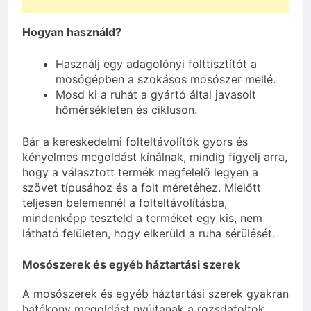
Hogyan használd?
Használj egy adagolónyi folttisztítót a
mosógépben a szokásos mosószer mellé.
Mosd ki a ruhát a gyártó által javasolt
hőmérsékleten és cikluson.
Bár a kereskedelmi folteltávolítók gyors és
kényelmes megoldást kínálnak, mindig figyelj arra,
hogy a választott termék megfelelő legyen a
szövet típusához és a folt méretéhez. Mielőtt
teljesen belemennél a folteltávolításba,
mindenképp teszteld a terméket egy kis, nem
látható felületen, hogy elkerüld a ruha sérülését.
Mosószerek és egyéb háztartási szerek
A mosószerek és egyéb háztartási szerek gyakran
hatékony megoldást nyújtanak a rozsdafoltok