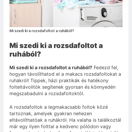
2 Hét Ezelőtt
Milyen padlót válassz gyerekes
családba?
3 Hét Ezelőtt
Mi szedi ki a rozsdafoltot a ruhából?
Mi szedi ki a rozsdafoltot a
ruhából?
Mi szedi ki a rozsdafoltot a ruhából?
Fedezd fel,
hogyan távolíthatod el a makacs rozsdafoltokat a
ruhákról! Tippek, házi praktikák és hatékony
folteltávolítók segítenek gyorsan és könnyedén
megszabadulni a rozsdafoltoktól.
A rozsdafoltok a legmakacsabb foltok közé
tartoznak, amelyek gyakran nehezen
eltávolíthatóak a ruhákról. Ha valaha is találkoztál
már egy ilyen folttal a kedvenc pólódon vagy