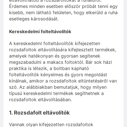
eltávolíthatod a rozsdafoltokat a ruháidról.
Érdemes minden esetben először próbát tenni egy
kisebb, nem látható felületen, hogy elkerüld a ruha
esetleges károsodását.
Kereskedelmi folteltávolítók
A kereskedelmi folteltávolítók kifejezetten
rozsdafoltok eltávolítására kifejlesztett termékek,
amelyek hatékonyan és gyorsan segítenek
megszabadulni a makacs foltoktól. Bár sok házi
praktika is létezik, a boltban kapható
folteltávolítók kényelmes és gyors megoldást
kínálnak, amikor a rozsdafoltok eltüntetéséről van
szó. Az alábbiakban bemutatjuk, hogy milyen
típusú kereskedelmi termékek segíthetnek a
rozsdafoltok eltávolításában.
1. Rozsdafolt eltávolítók
Vannak olyan kifejezetten rozsdafoltok