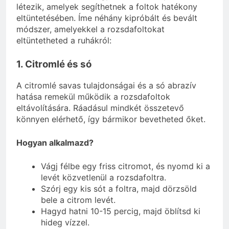
létezik, amelyek segíthetnek a foltok hatékony
eltüntetésében. Íme néhány kipróbált és bevált
módszer, amelyekkel a rozsdafoltokat
eltüntetheted a ruhákról:
1. Citromlé és só
A citromlé savas tulajdonságai és a só abrazív
hatása remekül működik a rozsdafoltok
eltávolítására. Ráadásul mindkét összetevő
könnyen elérhető, így bármikor bevetheted őket.
Hogyan alkalmazd?
Vágj félbe egy friss citromot, és nyomd ki a
levét közvetlenül a rozsdafoltra.
Szórj egy kis sót a foltra, majd dörzsöld
bele a citrom levét.
Hagyd hatni 10-15 percig, majd öblítsd ki
hideg vízzel.