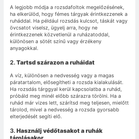
A legjobb módja a rozsdafoltok megelőzésének,
ha elkerülöd, hogy fémes tárgyak érintkezzenek a
ruháddal. Ha például rozsdás kulcsot, táskát vagy
övcsatot viselsz, ügyelj arra, hogy ne
érintkezzenek közvetlenül a ruházatoddal,
különösen a sötét színű vagy érzékeny
anyagokkal.
2.
Tartsd szárazon a ruháidat
A víz, különösen a nedvesség vagy a magas
páratartalom, elősegítheti a rozsda kialakulását.
Ha rozsdás tárggyal kerül kapcsolatba a ruhád,
próbáld meg minél előbb szárazra törölni. Ha a
ruhád már vizes lett, szárítsd meg teljesen, mielőtt
tárolod, mivel a nedvesség a rozsda gyorsabb
elterjedését segíti elő.
3.
Használj védőtasakot a ruhák
tárolásakor