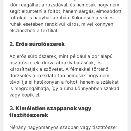
klór reagálhat a rozsdával, és nemcsak hogy nem
segít eltüntetni a foltot, hanem sárgás, elmosódott
foltokat is hagyhat a ruhán. Különösen a színes
ruhák esetében rendkívül káros, mivel könnyen
elszínezheti a textíliát.
2.
Erős súrolószerek
Az erős súrolószerek, mint például a por alapú
tisztítószerek, durva abrazív hatásúak, és
károsíthatják a szövetet. A fémekkel történő
dörzsölés a rozsdafolton nemcsak hogy nem
távolítja el hatékonyan a foltot, hanem a szálakat
is megrongálhatja, így a ruha könnyebben szakad
vagy kopik el.
3.
Kíméletlen szappanok vagy
tisztítószerek
Néhány hagyományos szappan vagy tisztítószer