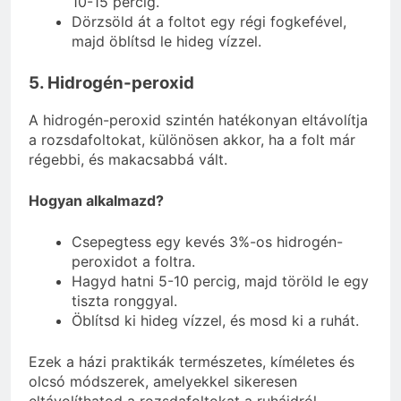
10-15 percig.
Dörzsöld át a foltot egy régi fogkefével,
majd öblítsd le hideg vízzel.
5. Hidrogén-peroxid
A hidrogén-peroxid szintén hatékonyan eltávolítja
a rozsdafoltokat, különösen akkor, ha a folt már
régebbi, és makacsabbá vált.
Hogyan alkalmazd?
Csepegtess egy kevés 3%-os hidrogén-
peroxidot a foltra.
Hagyd hatni 5-10 percig, majd töröld le egy
tiszta ronggyal.
Öblítsd ki hideg vízzel, és mosd ki a ruhát.
Ezek a házi praktikák természetes, kíméletes és
olcsó módszerek, amelyekkel sikeresen