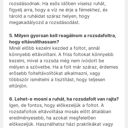
rozsdásodnak. Ha esős időben viselsz ruhát,
figyelj arra, hogy a víz ne érje a fémekhez, és
tárold a ruháidat száraz helyen, hogy
megakadályozd a rozsdásodást.
5. Milyen gyorsan kell reagálnom a rozsdafoltra,
hogy eltávolíthassam?
Minél előbb kezelni kezded a foltot, annál
könnyebb eltávolítani. A friss foltokat könnyebb
kezelni, mivel a rozsda még nem ivódott be
mélyen a szövetbe. Ha a folt már száraz, érdemes
erősebb folteltávolítókat alkalmazni, vagy
többször ismételni a tisztítást, hogy teljesen
eltűnjön.
6. Lehet-e mosni a ruhát, ha rozsdafolt van rajta?
Igen, de fontos, hogy előkezeljük a foltot. A
rozsdafoltok eltávolítása mosás előtt általában
eredményesebb, ha azokat megfelelően
előkezeljük. Használhatsz házi praktikákat vagy