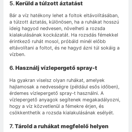
5.
Kerüld a túlzott áztatást
Bár a víz hatékony lehet a foltok eltávolításában,
a túlzott áztatás, különösen, ha a ruhákat hosszú
ideig hagyod nedvesen, növelheti a rozsda
kialakulásának kockázatát. Ha rozsdás fémekkel
érintkező ruhát mosol, próbáld minél előbb
eltávolítani a foltot, és ne hagyd ázni túl sokáig a
vízben.
6.
Használj vízlepergető spray-t
Ha gyakran viselsz olyan ruhákat, amelyek
hajlamosak a nedvességre (például esős időben),
érdemes vízlepergető spray-t használni. A
vízlepergető anyagok segítenek megakadályozni,
hogy a víz közvetlenül a fémekre érjen, és
csökkenthetik a rozsda kialakulásának esélyét.
7.
Tárold a ruhákat megfelelő helyen