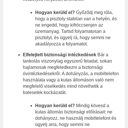
Hogyan kerüld el?
Győződj meg róla,
hogy a pisztoly stabilan van a helyén, és
ne engedd, hogy kifröccsenjen az
üzemanyag. Tartsd folyamatosan a
pisztolyt, és ügyelj rá, hogy semmi ne
akadályozza a folyamatot.
Elfelejtett biztonsági intézkedések
Bár a
tankolás viszonylag egyszerű feladat, sokan
hajlamosak megfeledkezni a biztonsági
óvintézkedésekről. A dohányzás, a mobiltelefon
használata vagy a kutas állomáson való nem
megfelelő viselkedés mind növelhetik a
balesetek kockázatát.
Hogyan kerüld el?
Mindig kövesd a
kutas állomás biztonsági előírásait: ne
dohányozz, ne használj mobiltelefont és
ügyelj arra, hogy semmi ne