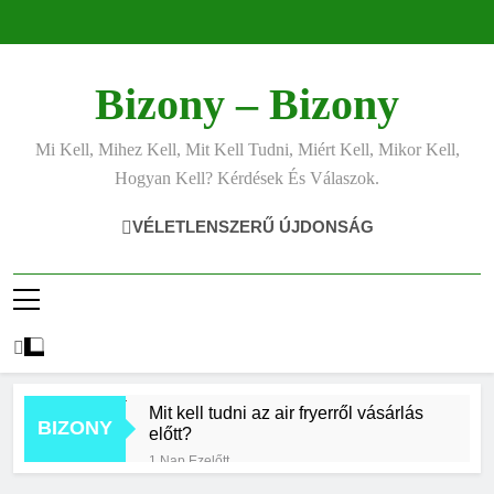
Ugrás
a
tartalomra
Bizony – Bizony
Mi Kell, Mihez Kell, Mit Kell Tudni, Miért Kell, Mikor Kell,
Hogyan Kell? Kérdések És Válaszok.
VÉLETLENSZERŰ ÚJDONSÁG
Mit kell tudni az air fryerről vásárlás
BIZONY
előtt?
1 Nap Ezelőtt
Hogyan kell jól fotózni telefonnal?