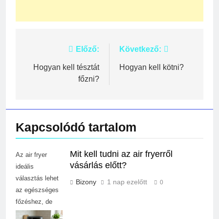
Bejegyzés
Előző:
Következő:
navigáció
Hogyan kell tésztát
Hogyan kell kötni?
főzni?
Kapcsolódó tartalom
Mit kell tudni az air fryerről
Az air fryer
vásárlás előtt?
ideális
választás lehet
Bizony
1 nap ezelőtt
0
az egészséges
főzéshez, de
fontos tudni,