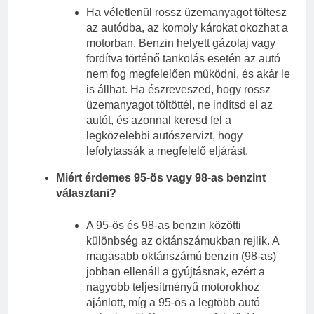
Ha véletlenül rossz üzemanyagot töltesz
az autódba, az komoly károkat okozhat a
motorban. Benzin helyett gázolaj vagy
fordítva történő tankolás esetén az autó
nem fog megfelelően működni, és akár le
is állhat. Ha észreveszed, hogy rossz
üzemanyagot töltöttél, ne indítsd el az
autót, és azonnal keresd fel a
legközelebbi autószervizt, hogy
lefolytassák a megfelelő eljárást.
Miért érdemes 95-ös vagy 98-as benzint
választani?
A 95-ös és 98-as benzin közötti
különbség az oktánszámukban rejlik. A
magasabb oktánszámú benzin (98-as)
jobban ellenáll a gyújtásnak, ezért a
nagyobb teljesítményű motorokhoz
ajánlott, míg a 95-ös a legtöbb autó