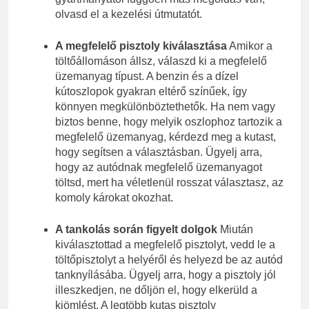
olvasd el a kezelési útmutatót.
A megfelelő pisztoly kiválasztása
Amikor a
töltőállomáson állsz, válaszd ki a megfelelő
üzemanyag típust. A benzin és a dízel
kútoszlopok gyakran eltérő színűek, így
könnyen megkülönböztethetők. Ha nem vagy
biztos benne, hogy melyik oszlophoz tartozik a
megfelelő üzemanyag, kérdezd meg a kutast,
hogy segítsen a választásban. Ügyelj arra,
hogy az autódnak megfelelő üzemanyagot
töltsd, mert ha véletlenül rosszat választasz, az
komoly károkat okozhat.
A tankolás során figyelt dolgok
Miután
kiválasztottad a megfelelő pisztolyt, vedd le a
töltőpisztolyt a helyéről és helyezd be az autód
tanknyílásába. Ügyelj arra, hogy a pisztoly jól
illeszkedjen, ne dőljön el, hogy elkerüld a
kiömlést. A legtöbb kutas pisztoly