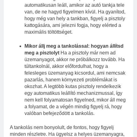
automatikusan leáll, amikor az autó tankja tele
van, de ne hagyd figyelmen kívül. Ha gyanítod,
hogy még van hely a tankban, figyelj a pisztoly
kattogására, ami jelezni fogja, hogy elérted a
maximális töltöttséget.
Mikor állj meg a tankolással: hogyan állítsd
meg a pisztolyt
Ha a pisztoly már nem ad
üzemanyagot, akkor ne próbálkozz tovább. Ha
túltankolnál, akkor előfordulhat, hogy a
felesleges üzemanyag kicsordul, ami nemcsak
pazarlás, hanem környezeti problémákat is
okozhat. A legtöbb kutas pisztoly rendelkezik
egy automatikus leállító mechanizmussal, így
nem kell folyamatosan figyelned, mikor áll meg
a folyamat, de a végén mindig figyelj rá, hogy
valóban befejeződött a tankolás.
A tankolás nem bonyolult, de fontos, hogy figyelj
minden részletre. Ha ügyelsz a helyes üzemanyagra,