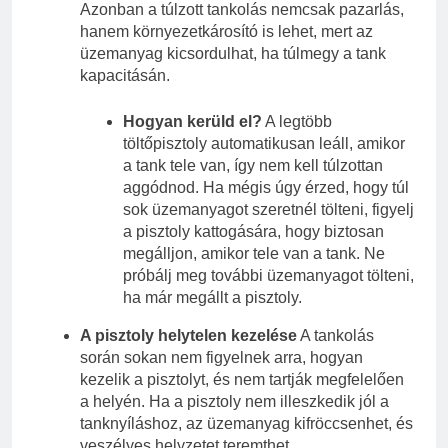
Azonban a túlzott tankolás nemcsak pazarlás,
hanem környezetkárosító is lehet, mert az
üzemanyag kicsordulhat, ha túlmegy a tank
kapacitásán.
Hogyan kerüld el?
A legtöbb
töltőpisztoly automatikusan leáll, amikor
a tank tele van, így nem kell túlzottan
aggódnod. Ha mégis úgy érzed, hogy túl
sok üzemanyagot szeretnél tölteni, figyelj
a pisztoly kattogására, hogy biztosan
megálljon, amikor tele van a tank. Ne
próbálj meg további üzemanyagot tölteni,
ha már megállt a pisztoly.
A pisztoly helytelen kezelése
A tankolás
során sokan nem figyelnek arra, hogyan
kezelik a pisztolyt, és nem tartják megfelelően
a helyén. Ha a pisztoly nem illeszkedik jól a
tanknyíláshoz, az üzemanyag kifröccsenhet, és
veszélyes helyzetet teremthet.