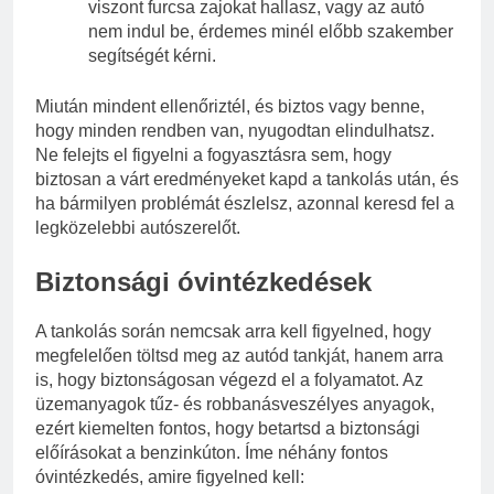
viszont furcsa zajokat hallasz, vagy az autó
nem indul be, érdemes minél előbb szakember
segítségét kérni.
Miután mindent ellenőriztél, és biztos vagy benne,
hogy minden rendben van, nyugodtan elindulhatsz.
Ne felejts el figyelni a fogyasztásra sem, hogy
biztosan a várt eredményeket kapd a tankolás után, és
ha bármilyen problémát észlelsz, azonnal keresd fel a
legközelebbi autószerelőt.
Biztonsági óvintézkedések
A tankolás során nemcsak arra kell figyelned, hogy
megfelelően töltsd meg az autód tankját, hanem arra
is, hogy biztonságosan végezd el a folyamatot. Az
üzemanyagok tűz- és robbanásveszélyes anyagok,
ezért kiemelten fontos, hogy betartsd a biztonsági
előírásokat a benzinkúton. Íme néhány fontos
óvintézkedés, amire figyelned kell: