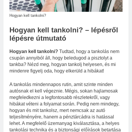
2 Hét Ezelőtt
Zöld fal készítése otthon lépésről
lépésre
Hogyan kell tankolni?
3 Hét Ezelőtt
Hogyan kell tankolni? – lépésről
lépésre útmutató
Hogyan kell tankolni?
Tudtad, hogy a tankolás nem
csupán annyiból áll, hogy beledugod a pisztolyt a
tankba? Nézd meg, hogyan tankolj helyesen, és mi
mindenre figyelj oda, hogy elkerüld a hibákat!
A tankolás mindennapos rutin, amit szinte minden
autósnak el kell végeznie. Mégis, sokan hajlamosak
megfeledkezni a legfontosabb részletekről, vagy
hibákat véteni a folyamat során. Pedig nem mindegy,
hogyan és mit tankolsz, mert nemcsak az autó
teljesítményére, hanem a pénztárcádra is hatással
lehet. A megfelelő üzemanyag kiválasztása, a helyes
tankolási technika és a biztonsági előírások betartása