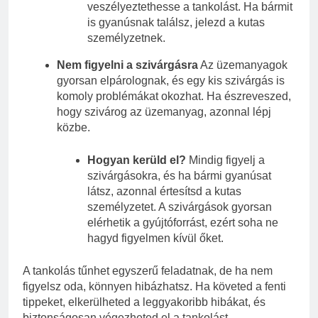
veszélyeztethesse a tankolást. Ha bármit
is gyanúsnak találsz, jelezd a kutas
személyzetnek.
Nem figyelni a szivárgásra
Az üzemanyagok
gyorsan elpárolognak, és egy kis szivárgás is
komoly problémákat okozhat. Ha észreveszed,
hogy szivárog az üzemanyag, azonnal lépj
közbe.
Hogyan kerüld el?
Mindig figyelj a
szivárgásokra, és ha bármi gyanúsat
látsz, azonnal értesítsd a kutas
személyzetet. A szivárgások gyorsan
elérhetik a gyújtóforrást, ezért soha ne
hagyd figyelmen kívül őket.
A tankolás tűnhet egyszerű feladatnak, de ha nem
figyelsz oda, könnyen hibázhatsz. Ha követed a fenti
tippeket, elkerülheted a leggyakoribb hibákat, és
biztonságosan végezheted el a tankolást.