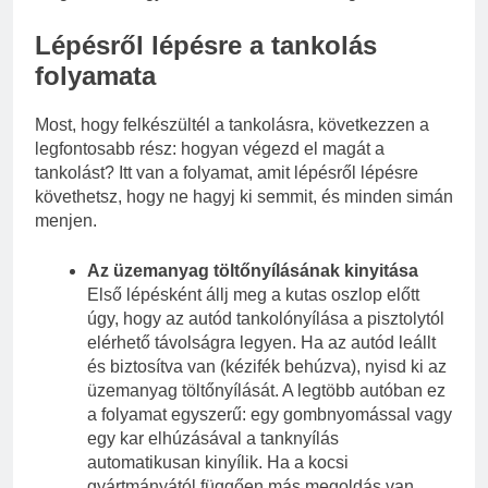
Lépésről lépésre a tankolás
folyamata
Most, hogy felkészültél a tankolásra, következzen a
legfontosabb rész: hogyan végezd el magát a
tankolást? Itt van a folyamat, amit lépésről lépésre
követhetsz, hogy ne hagyj ki semmit, és minden simán
menjen.
Az üzemanyag töltőnyílásának kinyitása
Első lépésként állj meg a kutas oszlop előtt
úgy, hogy az autód tankolónyílása a pisztolytól
elérhető távolságra legyen. Ha az autód leállt
és biztosítva van (kézifék behúzva), nyisd ki az
üzemanyag töltőnyílását. A legtöbb autóban ez
a folyamat egyszerű: egy gombnyomással vagy
egy kar elhúzásával a tanknyílás
automatikusan kinyílik. Ha a kocsi
gyártmányától függően más megoldás van,