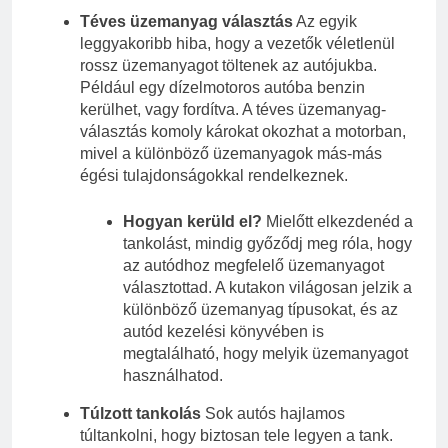
Téves üzemanyag választás
Az egyik
leggyakoribb hiba, hogy a vezetők véletlenül
rossz üzemanyagot töltenek az autójukba.
Például egy dízelmotoros autóba benzin
kerülhet, vagy fordítva. A téves üzemanyag-
választás komoly károkat okozhat a motorban,
mivel a különböző üzemanyagok más-más
égési tulajdonságokkal rendelkeznek.
Hogyan kerüld el?
Mielőtt elkezdenéd a
tankolást, mindig győződj meg róla, hogy
az autódhoz megfelelő üzemanyagot
választottad. A kutakon világosan jelzik a
különböző üzemanyag típusokat, és az
autód kezelési könyvében is
megtalálható, hogy melyik üzemanyagot
használhatod.
Túlzott tankolás
Sok autós hajlamos
túltankolni, hogy biztosan tele legyen a tank.