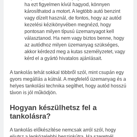
ha ezt figyelmen kívül hagyod, könnyen
károsíthatod a motort. A legtöbb autó benzint
vagy dízelt használ, de fontos, hogy az autód
kezelési kézikönyvében megnézd, hogy
pontosan milyen típusú üzemanyagot kell
választanod. Ha nem vagy biztos benne, hogy
az autódhoz milyen üzemanyag szükséges,
akkor kérdezd meg a kutas személyzetet, vagy
kérd el a gyártó hivatalos ajánlásait.
A tankolás tehát sokkal többről szól, mint csupán egy
gyors megállás a kútnál. A megfelelő üzemanyag és a
helyes tankolási technika segíthet, hogy autód hosszú
távon is jól működjön.
Hogyan készülhetsz fel a
tankolásra?
A tankolás előkészítése nemcsak arról szól, hogy
eljutsz a legközelebbi benzinkútra. Ha szeretnél