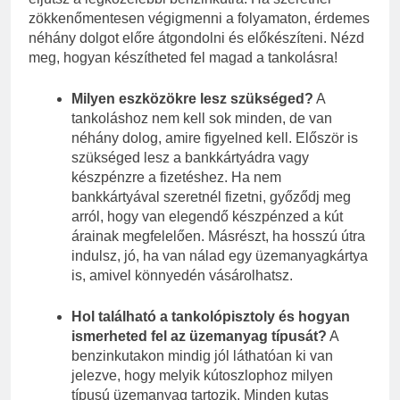
zökkenőmentesen végigmenni a folyamaton, érdemes
néhány dolgot előre átgondolni és előkészíteni. Nézd
meg, hogyan készítheted fel magad a tankolásra!
Milyen eszközökre lesz szükséged?
A
tankoláshoz nem kell sok minden, de van
néhány dolog, amire figyelned kell. Először is
szükséged lesz a bankkártyádra vagy
készpénzre a fizetéshez. Ha nem
bankkártyával szeretnél fizetni, győződj meg
arról, hogy van elegendő készpénzed a kút
árainak megfelelően. Másrészt, ha hosszú útra
indulsz, jó, ha van nálad egy üzemanyagkártya
is, amivel könnyedén vásárolhatsz.
Hol található a tankolópisztoly és hogyan
ismerheted fel az üzemanyag típusát?
A
benzinkutakon mindig jól láthatóan ki van
jelezve, hogy melyik kútoszlophoz milyen
típusú üzemanyag tartozik. Minden kutas