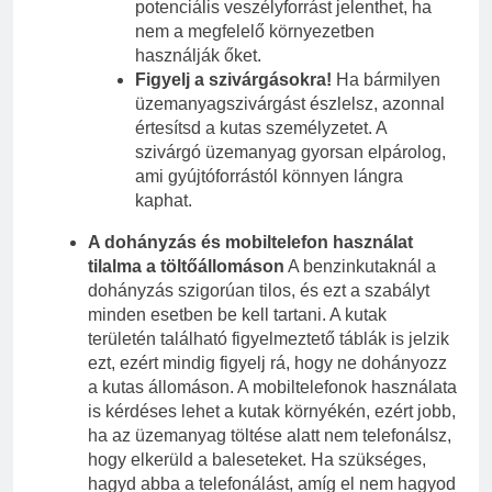
potenciális veszélyforrást jelenthet, ha
nem a megfelelő környezetben
használják őket.
Figyelj a szivárgásokra!
Ha bármilyen
üzemanyagszivárgást észlelsz, azonnal
értesítsd a kutas személyzetet. A
szivárgó üzemanyag gyorsan elpárolog,
ami gyújtóforrástól könnyen lángra
kaphat.
A dohányzás és mobiltelefon használat
tilalma a töltőállomáson
A benzinkutaknál a
dohányzás szigorúan tilos, és ezt a szabályt
minden esetben be kell tartani. A kutak
területén található figyelmeztető táblák is jelzik
ezt, ezért mindig figyelj rá, hogy ne dohányozz
a kutas állomáson. A mobiltelefonok használata
is kérdéses lehet a kutak környékén, ezért jobb,
ha az üzemanyag töltése alatt nem telefonálsz,
hogy elkerüld a baleseteket. Ha szükséges,
hagyd abba a telefonálást, amíg el nem hagyod