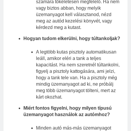
számára tökéletesen megfelelő. Ha nem
vagy biztos abban, hogy melyik
üzemanyagot kell választanod, nézd
meg az autód kezelési könyvét, vagy
kérdezd meg a kutast.
Hogyan tudom elkerülni, hogy túltankoljak?
A legtöbb kutas pisztoly automatikusan
leáll, amikor eléri a tank a teljes
kapacitást. Ha nem szeretnél túltankolni,
figyelj a pisztoly kattogására, ami jelzi,
hogy a tank tele van. Ha a pisztoly még
mindig üzemanyagot ad ki, ne próbálj
meg több üzemanyagot tölteni, mert az
kárt okozhat.
Miért fontos figyelni, hogy milyen típusú
üzemanyagot használok az autómhoz?
Minden autó más-más üzemanyagot