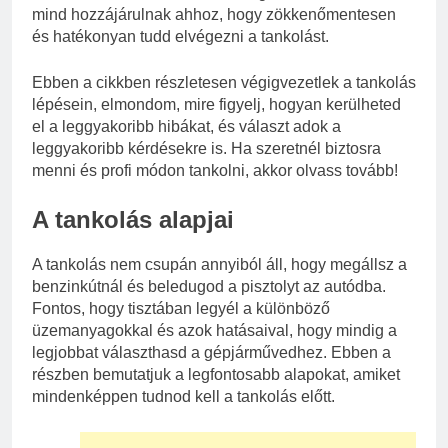
mind hozzájárulnak ahhoz, hogy zökkenőmentesen
és hatékonyan tudd elvégezni a tankolást.
Ebben a cikkben részletesen végigvezetlek a tankolás
lépésein, elmondom, mire figyelj, hogyan kerülheted
el a leggyakoribb hibákat, és választ adok a
leggyakoribb kérdésekre is. Ha szeretnél biztosra
menni és profi módon tankolni, akkor olvass tovább!
A tankolás alapjai
A tankolás nem csupán annyiból áll, hogy megállsz a
benzinkútnál és beledugod a pisztolyt az autódba.
Fontos, hogy tisztában legyél a különböző
üzemanyagokkal és azok hatásaival, hogy mindig a
legjobbat választhasd a gépjárművedhez. Ebben a
részben bemutatjuk a legfontosabb alapokat, amiket
mindenképpen tudnod kell a tankolás előtt.