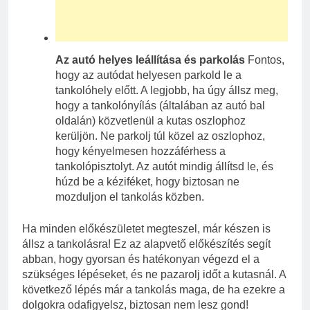
Az autó helyes leállítása és parkolás
Fontos,
hogy az autódat helyesen parkold le a
tankolóhely előtt. A legjobb, ha úgy állsz meg,
hogy a tankolónyílás (általában az autó bal
oldalán) közvetlenül a kutas oszlophoz
kerüljön. Ne parkolj túl közel az oszlophoz,
hogy kényelmesen hozzáférhess a
tankolópisztolyt. Az autót mindig állítsd le, és
húzd be a kéziféket, hogy biztosan ne
mozduljon el tankolás közben.
Ha minden előkészületet megteszel, már készen is
állsz a tankolásra! Ez az alapvető előkészítés segít
abban, hogy gyorsan és hatékonyan végezd el a
szükséges lépéseket, és ne pazarolj időt a kutasnál. A
következő lépés már a tankolás maga, de ha ezekre a
dolgokra odafigyelsz, biztosan nem lesz gond!