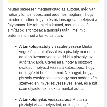
Miután sikeresen megtankoltad az autódat, még van
néhány fontos lépés, amit érdemes megtenni, hogy
minden rendben legyen és biztonságosan befejezd a
folyamatot. Ne rohanj el a kutatól, mert az utolsó
simítások is fontosak a tankolás után. Íme, mit
érdemes tenned a tankolás után:
A tankolópisztoly visszahelyezése
Miután
végeztél a tankolással és a pisztoly már nem
ad több üzemanyagot, vedd ki a pisztolyt az
autó tankjából. Ügyelj arra, hogy a pisztolyt
óvatosan helyezd vissza a kútoszlopra, hogy
ne folyjék ki belőle semmi. Ne hagyd, hogy a
pisztoly esetleg leessen vagy más módon kárt
szenvedjen, mivel ez veszélyes lehet, és a kút
személyzetének is extra munkát adhat.
A tankolónyílás visszazárása
Miután a
pisztolyt visszahelyezted, ne felejtsd el jól