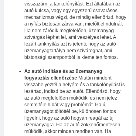
visszazárni a tankolónyílást. Ezt általában az
autó kulcsa, vagy egy egyszerű csavarásos
mechanizmus végzi, de mindig ellenőrizd, hogy
a nyílás biztosan zárva van, mielőtt elindulnál.
Ha nem záródik megfelelően, üzemanyag
szivárgás léphet fel, ami veszélyes lehet. A
lezárt tanknyílás azt is jelenti, hogy az autó
üzemanyagtartálya nem szivároghat, ami
biztonsági szempontból is kiemelten fontos.
Az autó indítása és az üzemanyag
fogyasztás ellenőrzése
Miután mindent
visszahelyeztél a helyére és a tankolónyílást is
lezártad, indítsd be az autót. Ellenőrizd, hogy
az autó megfelelően működik, és nem jelez
semmiféle hibát vagy problémát. Ha új
üzemanyagot töltöttél be, különösen fontos
figyelni, hogy az autó hogyan reagál az új
üzemanyagra. Ha az autó zökkenőmentesen
működik, akkor minden rendben van. Ha