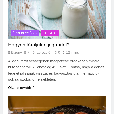
ÉRDEKESSÉGEK
ÉTEL-ITAL
Hogyan tároljuk a joghurtot?
Bizony
7 hónap ezelőtt
0
12 mins
A joghurt frissességének megőrzése érdekében mindig
hűtőben tároljuk, lehetőleg 4°C alatt. Fontos, hogy a doboz
fedelét jól zárjuk vissza, és fogyasztás után ne hagyjuk
sokáig szobahőmérsékleten.
Olvass tovább