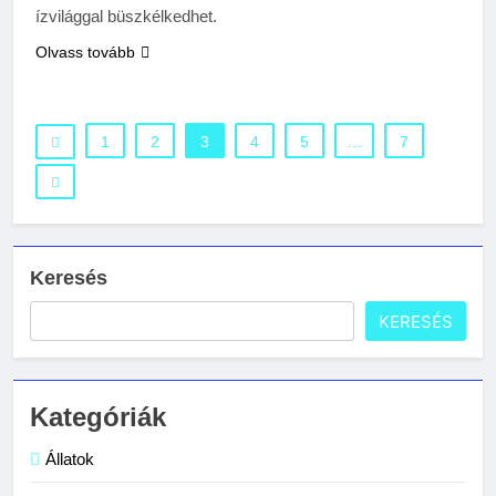
ízvilággal büszkélkedhet.
Olvass tovább
1
2
3
4
5
…
7
Keresés
KERESÉS
Kategóriák
Állatok