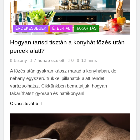
ÉRDEKESSÉGEK
ÉTEL-ITAL
TAKARÍTÁS
Hogyan tartsd tisztán a konyhát főzés után
percek alatt?
Bizony
7 hónap ezelőtt
0
12 mins
A főzés után gyakran káosz marad a konyhában, de
néhány egyszerű trükkel pillanatok alatt rendet
varázsolhatsz. Cikkünkben bemutatjuk, hogyan
takaríthatsz gyorsan és hatékonyan!
Olvass tovább