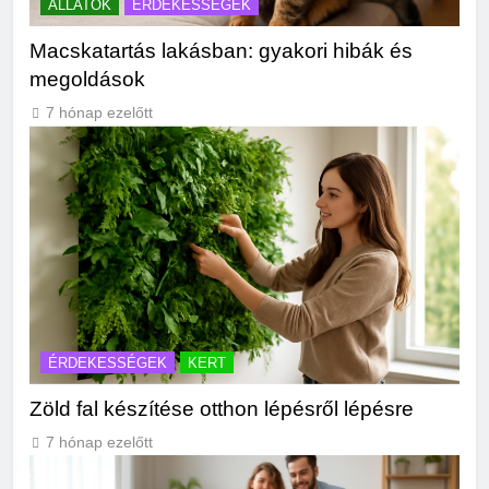
ÁLLATOK
ÉRDEKESSÉGEK
Macskatartás lakásban: gyakori hibák és
megoldások
7 hónap ezelőtt
ÉRDEKESSÉGEK
KERT
Zöld fal készítése otthon lépésről lépésre
7 hónap ezelőtt