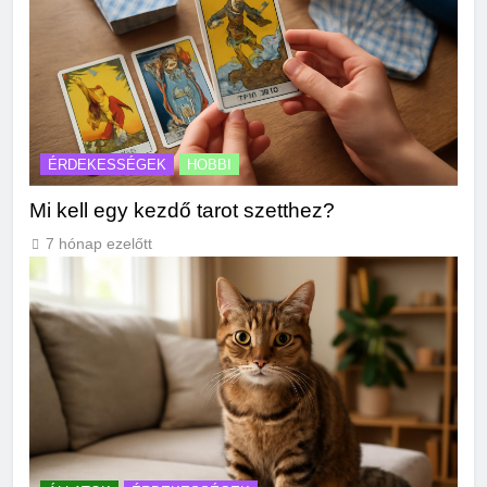
ÉRDEKESSÉGEK
HOBBI
Mi kell egy kezdő tarot szetthez?
7 hónap ezelőtt