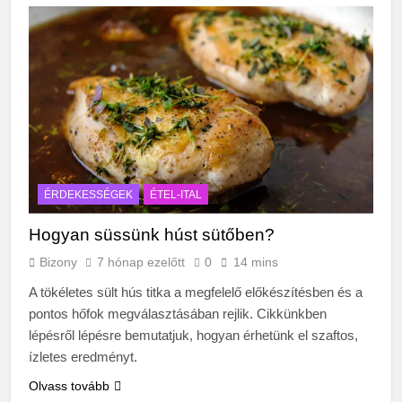
ÉRDEKESSÉGEK
ÉTEL-ITAL
Hogyan süssünk húst sütőben?
Bizony
7 hónap ezelőtt
0
14 mins
A tökéletes sült hús titka a megfelelő előkészítésben és a
pontos hőfok megválasztásában rejlik. Cikkünkben
lépésről lépésre bemutatjuk, hogyan érhetünk el szaftos,
ízletes eredményt.
Olvass tovább