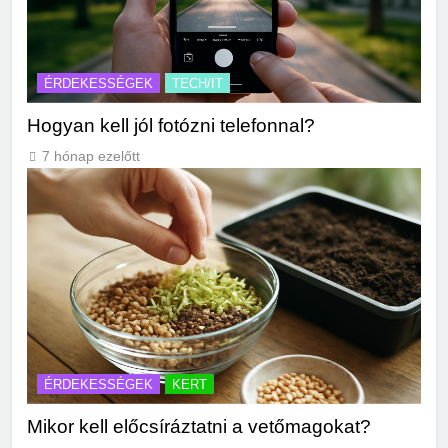
ÉRDEKESSÉGEK
TECH/IT
Hogyan kell jól fotózni telefonnal?
7 hónap ezelőtt
ÉRDEKESSÉGEK
KERT
Mikor kell előcsíráztatni a vetőmagokat?