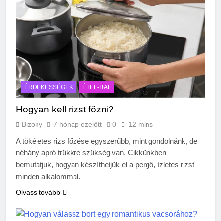
ÉRDEKESSÉGEK
ÉTEL-ITAL
Hogyan kell rizst főzni?
Bizony
7 hónap ezelőtt
0
12 mins
A tökéletes rizs főzése egyszerűbb, mint gondolnánk, de
néhány apró trükkre szükség van. Cikkünkben
bemutatjuk, hogyan készíthetjük el a pergő, ízletes rizst
minden alkalommal.
Olvass tovább