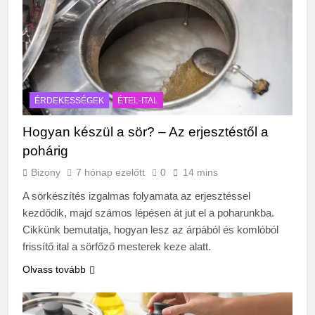
ÉRDEKESSÉGEK
ÉTEL-ITAL
Hogyan készül a sör? – Az erjesztéstől a
pohárig
Bizony
7 hónap ezelőtt
0
14 mins
A sörkészítés izgalmas folyamata az erjesztéssel
kezdődik, majd számos lépésen át jut el a poharunkba.
Cikkünk bemutatja, hogyan lesz az árpából és komlóból
frissítő ital a sörfőző mesterek keze alatt.
Olvass tovább