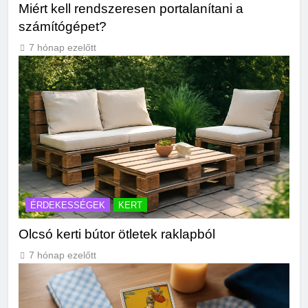
Miért kell rendszeresen portalanítani a
számítógépet?
7 hónap ezelőtt
ÉRDEKESSÉGEK
KERT
Olcsó kerti bútor ötletek raklapból
7 hónap ezelőtt