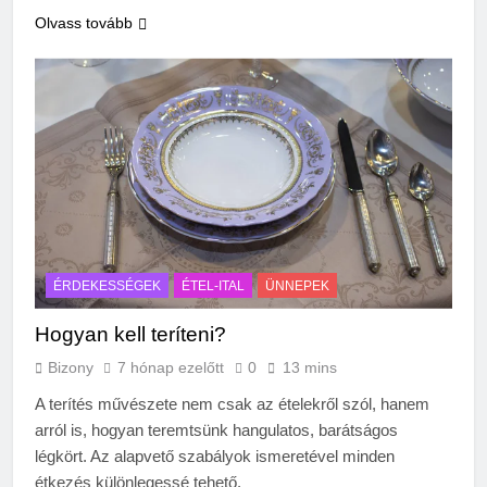
Olvass tovább
ÉRDEKESSÉGEK
ÉTEL-ITAL
ÜNNEPEK
Hogyan kell teríteni?
Bizony
7 hónap ezelőtt
0
13 mins
A terítés művészete nem csak az ételekről szól, hanem
arról is, hogyan teremtsünk hangulatos, barátságos
légkört. Az alapvető szabályok ismeretével minden
étkezés különlegessé tehető.