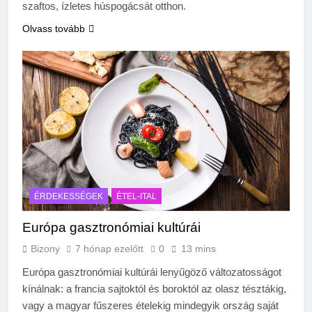
szaftos, ízletes húspogácsát otthon.
Olvass tovább
ÉRDEKESSÉGEK
ÉTEL-ITAL
Európa gasztronómiai kultúrái
Bizony
7 hónap ezelőtt
0
13 mins
Európa gasztronómiai kultúrái lenyűgöző változatosságot
kínálnak: a francia sajtoktól és boroktól az olasz tésztákig,
vagy a magyar fűszeres ételekig mindegyik ország saját