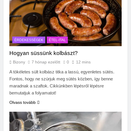
ÉRDEKESSÉGEK
ÉTEL-ITAL
Hogyan süssünk kolbászt?
Bizony
7 hónap ezelőtt
0
12 mins
A tökéletes sült kolbász titka a lassú, egyenletes sütés.
Fontos, hogy ne szúrjuk meg sütés közben, így benne
maradnak a szaftok. Cikkünkben lépésről lépésre
bemutatjuk a folyamatot!
Olvass tovább