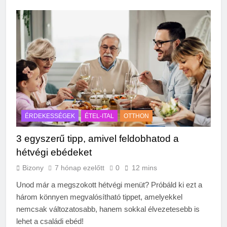
ÉRDEKESSÉGEK
ÉTEL-ITAL
OTTHON
3 egyszerű tipp, amivel feldobhatod a
hétvégi ebédeket
Bizony
7 hónap ezelőtt
0
12 mins
Unod már a megszokott hétvégi menüt? Próbáld ki ezt a
három könnyen megvalósítható tippet, amelyekkel
nemcsak változatosabb, hanem sokkal élvezetesebb is
lehet a családi ebéd!