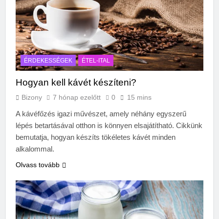
ÉRDEKESSÉGEK
ÉTEL-ITAL
Hogyan kell kávét készíteni?
Bizony
7 hónap ezelőtt
0
15 mins
A kávéfőzés igazi művészet, amely néhány egyszerű
lépés betartásával otthon is könnyen elsajátítható. Cikkünk
bemutatja, hogyan készíts tökéletes kávét minden
alkalommal.
Olvass tovább