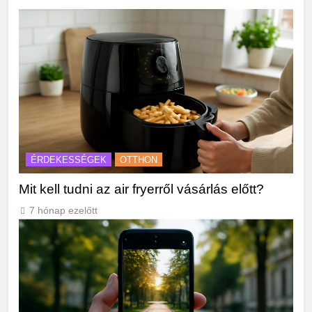
ÉRDEKESSÉGEK
OTTHON
Mit kell tudni az air fryerről vásárlás előtt?
7 hónap ezelőtt