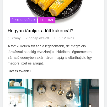
ÉRDEKESSÉGEK
ÉTEL-ITAL
Hogyan tároljuk a főtt kukoricát?
Bizony
7 hónap ezelőtt
0
12 mins
A főtt kukorica frissen a legfinomabb, de megfelelő
tárolással napokig élvezhetjük. Hűtőben, légmentesen
zárható edényben akár három napig is eltarthatjuk, így
megőrzi ízét és állagát.
Olvass tovább