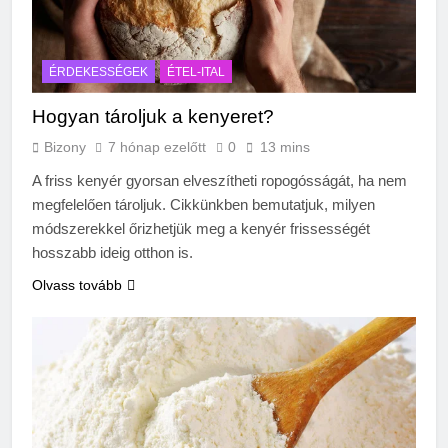
ÉRDEKESSÉGEK
ÉTEL-ITAL
Hogyan tároljuk a kenyeret?
Bizony
7 hónap ezelőtt
0
13 mins
A friss kenyér gyorsan elveszítheti ropogósságát, ha nem
megfelelően tároljuk. Cikkünkben bemutatjuk, milyen
módszerekkel őrizhetjük meg a kenyér frissességét
hosszabb ideig otthon is.
Olvass tovább