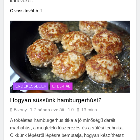
kártevőket.
Olvass tovább
ÉRDEKESSÉGEK
ÉTEL-ITAL
Hogyan süssünk hamburgerhúst?
Bizony
7 hónap ezelőtt
0
13 mins
A tökéletes hamburgerhús titka a jó minőségű darált
marhahús, a megfelelő fűszerezés és a sütési technika.
Cikkünk lépésről lépésre bemutatja, hogyan készíthetsz