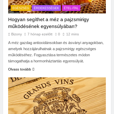
EGÉSZSÉG
ÉRDEKESSÉGEK
ÉTEL-ITAL
Hogyan segíthet a méz a pajzsmirigy
működésének egyensúlyában?
Bizony
7 hónap ezelőtt
0
12 mins
A méz gazdag antioxidánsokban és ásványi anyagokban,
amelyek hozzájárulhatnak a pajzsmirigy egészséges
működéséhez. Fogyasztása természetes módon
támogathatja a hormonháztartás egyensúlyát.
Olvass tovább