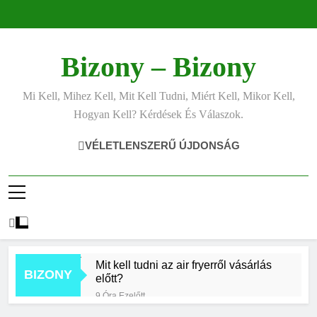
Ugrás
a
tartalomra
Bizony – Bizony
Mi Kell, Mihez Kell, Mit Kell Tudni, Miért Kell, Mikor Kell,
Hogyan Kell? Kérdések És Válaszok.
VÉLETLENSZERŰ ÚJDONSÁG
Mit kell tudni az air fryerről vásárlás
BIZONY
előtt?
9 Óra Ezelőtt
Hogyan kell jól fotózni telefonnal?