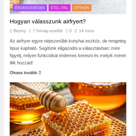
2 Hét Ezelőtt
Zöld fal készítése otthon lépésről
ÉRDEKESSÉGEK
ÉTEL-ITAL
OTTHON
lépésre
Hogyan válasszunk airfryert?
3 Hét Ezelőtt
Bizony
7 hónap ezelőtt
0
14 mins
Az airfryer egyre népszerűbb konyhai eszköz, de rengeteg
típus kapható. Segítünk eligazodni a választásban: mire
figyelj, milyen funkciókat érdemes keresni és melyik méret
illik hozzád!
Olvass tovább