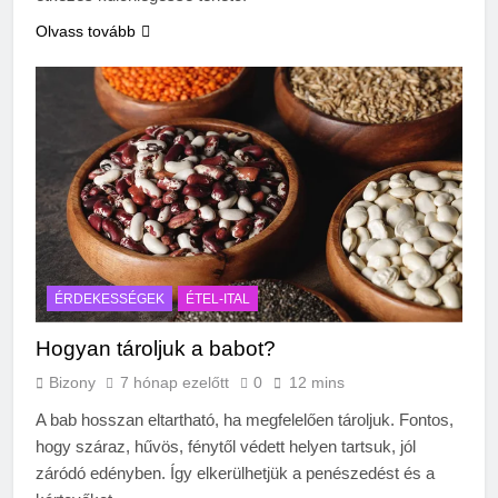
Olvass tovább
ÉRDEKESSÉGEK
ÉTEL-ITAL
Hogyan tároljuk a babot?
Bizony
7 hónap ezelőtt
0
12 mins
A bab hosszan eltartható, ha megfelelően tároljuk. Fontos,
hogy száraz, hűvös, fénytől védett helyen tartsuk, jól
záródó edényben. Így elkerülhetjük a penészedést és a