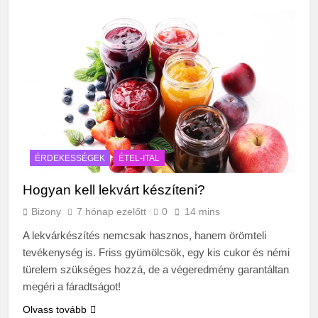
ÉRDEKESSÉGEK
ÉTEL-ITAL
Hogyan kell lekvárt készíteni?
Bizony
7 hónap ezelőtt
0
14 mins
A lekvárkészítés nemcsak hasznos, hanem örömteli
tevékenység is. Friss gyümölcsök, egy kis cukor és némi
türelem szükséges hozzá, de a végeredmény garantáltan
megéri a fáradtságot!
Olvass tovább