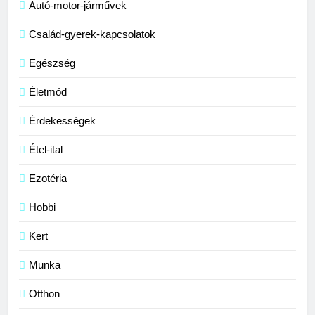
Autó-motor-járművek
Család-gyerek-kapcsolatok
Egészség
Életmód
Érdekességek
Étel-ital
Ezotéria
Hobbi
Kert
Munka
Otthon