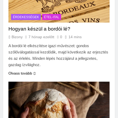
ÉRDEKESSÉGEK
ÉTEL-ITAL
Hogyan készül a bordói lé?
Bizony
7 hónap ezelőtt
0
14 mins
A bordói lé elkészítése igazi művészet: gondos
szőlőválogatással kezdődik, majd következik az erjesztés
és az érlelés. Minden lépés hozzájárul a jellegzetes,
gazdag ízvilághoz.
Olvass tovább