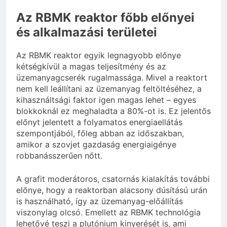
Az RBMK reaktor főbb előnyei
és alkalmazási területei
Az RBMK reaktor egyik legnagyobb előnye
kétségkívül a magas teljesítmény és az
üzemanyagcserék rugalmassága. Mivel a reaktort
nem kell leállítani az üzemanyag feltöltéséhez, a
kihasználtsági faktor igen magas lehet – egyes
blokkoknál ez meghaladta a 80%-ot is. Ez jelentős
előnyt jelentett a folyamatos energiaellátás
szempontjából, főleg abban az időszakban,
amikor a szovjet gazdaság energiaigénye
robbanásszerűen nőtt.
A grafit moderátoros, csatornás kialakítás további
előnye, hogy a reaktorban alacsony dúsítású urán
is használható, így az üzemanyag-előállítás
viszonylag olcsó. Emellett az RBMK technológia
lehetővé teszi a plutónium kinyerését is, ami