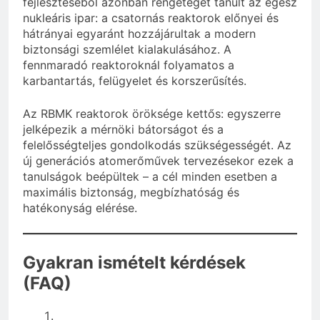
fejlesztéséből azonban rengeteget tanult az egész
nukleáris ipar: a csatornás reaktorok előnyei és
hátrányai egyaránt hozzájárultak a modern
biztonsági szemlélet kialakulásához. A
fennmaradó reaktoroknál folyamatos a
karbantartás, felügyelet és korszerűsítés.
Az RBMK reaktorok öröksége kettős: egyszerre
jelképezik a mérnöki bátorságot és a
felelősségteljes gondolkodás szükségességét. Az
új generációs atomerőművek tervezésekor ezek a
tanulságok beépültek – a cél minden esetben a
maximális biztonság, megbízhatóság és
hatékonyság elérése.
Gyakran ismételt kérdések
(FAQ)