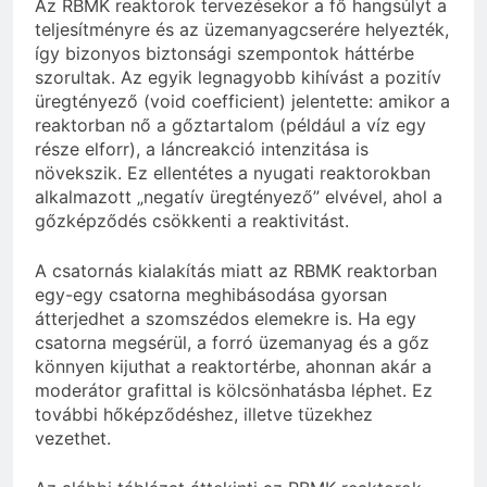
Az RBMK reaktorok tervezésekor a fő hangsúlyt a
teljesítményre és az üzemanyagcserére helyezték,
így bizonyos biztonsági szempontok háttérbe
szorultak. Az egyik legnagyobb kihívást a pozitív
üregtényező (void coefficient) jelentette: amikor a
reaktorban nő a gőztartalom (például a víz egy
része elforr), a láncreakció intenzitása is
növekszik. Ez ellentétes a nyugati reaktorokban
alkalmazott „negatív üregtényező” elvével, ahol a
gőzképződés csökkenti a reaktivitást.
A csatornás kialakítás miatt az RBMK reaktorban
egy-egy csatorna meghibásodása gyorsan
átterjedhet a szomszédos elemekre is. Ha egy
csatorna megsérül, a forró üzemanyag és a gőz
könnyen kijuthat a reaktortérbe, ahonnan akár a
moderátor grafittal is kölcsönhatásba léphet. Ez
további hőképződéshez, illetve tüzekhez
vezethet.