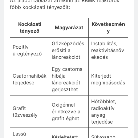
Az alábbi táblázat áttekinti az RBMK reaktorok
főbb kockázati tényezőit:
Kockázati
Következmén
Magyarázat
tényező
y
Gőzképződés
Instabilitás,
Pozitív
erősíti a
reaktivitásnöv
üregtényező
láncreakciót
ekedés
Egy csatorna
Csatornahibák
hibája
Kiterjedt
terjedése
láncreakciót
meghibásodás
gerjeszthet
Hőtöbblet,
Oxigénnel
Grafit
radioaktív
érintkezve a
tűzveszély
anyag
grafit éghet
terjedése
Lassú
Késleltetett
Súlyosabb