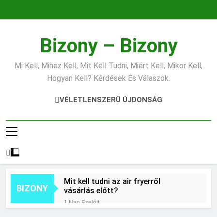
Ugrás
a
tartalomra
Bizony – Bizony
Mi Kell, Mihez Kell, Mit Kell Tudni, Miért Kell, Mikor Kell,
Hogyan Kell? Kérdések És Válaszok.
VÉLETLENSZERŰ ÚJDONSÁG
Mit kell tudni az air fryerről
BIZONY
vásárlás előtt?
1 Nap Ezelőtt
Hogyan kell jól fotózni telefonnal?