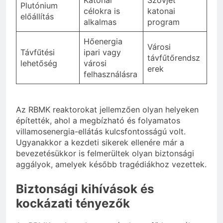
Plutónium
célokra is
katonai
előállítás
alkalmas
program
Hőenergia
Városi
Távfűtési
ipari vagy
távfűtőrendsz
lehetőség
városi
erek
felhasználásra
Az RBMK reaktorokat jellemzően olyan helyeken
építették, ahol a megbízható és folyamatos
villamosenergia-ellátás kulcsfontosságú volt.
Ugyanakkor a kezdeti sikerek ellenére már a
bevezetésükkor is felmerültek olyan biztonsági
aggályok, amelyek később tragédiákhoz vezettek.
Biztonsági kihívások és
kockázati tényezők