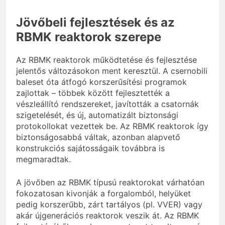
Jövőbeli fejlesztések és az
RBMK reaktorok szerepe
Az RBMK reaktorok működtetése és fejlesztése
jelentős változásokon ment keresztül. A csernobili
baleset óta átfogó korszerűsítési programok
zajlottak – többek között fejlesztették a
vészleállító rendszereket, javították a csatornák
szigetelését, és új, automatizált biztonsági
protokollokat vezettek be. Az RBMK reaktorok így
biztonságosabbá váltak, azonban alapvető
konstrukciós sajátosságaik továbbra is
megmaradtak.
A jövőben az RBMK típusú reaktorokat várhatóan
fokozatosan kivonják a forgalomból, helyüket
pedig korszerűbb, zárt tartályos (pl. VVER) vagy
akár újgenerációs reaktorok veszik át. Az RBMK