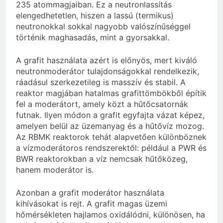
235 atommagjaiban. Ez a neutronlassítás
elengedhetetlen, hiszen a lassú (termikus)
neutronokkal sokkal nagyobb valószínűséggel
történik maghasadás, mint a gyorsakkal.
A grafit használata azért is előnyös, mert kiváló
neutronmoderátor tulajdonságokkal rendelkezik,
ráadásul szerkezetileg is masszív és stabil. A
reaktor magjában hatalmas grafittömbökből építik
fel a moderátort, amely közt a hűtőcsatornák
futnak. Ilyen módon a grafit egyfajta vázat képez,
amelyen belül az üzemanyag és a hűtővíz mozog.
Az RBMK reaktorok tehát alapvetően különböznek
a vízmoderátoros rendszerektől: például a PWR és
BWR reaktorokban a víz nemcsak hűtőközeg,
hanem moderátor is.
Azonban a grafit moderátor használata
kihívásokat is rejt. A grafit magas üzemi
hőmérsékleten hajlamos oxidálódni, különösen, ha