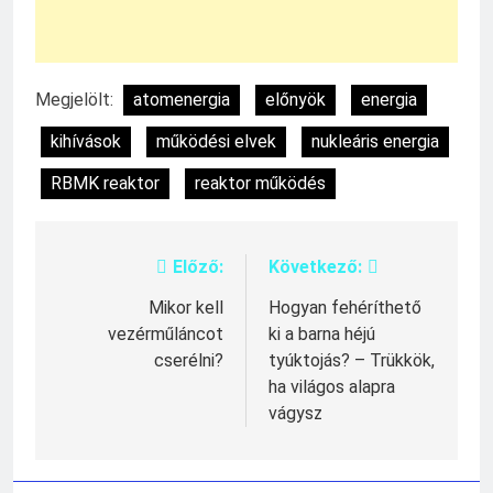
Megjelölt:
atomenergia
előnyök
energia
kihívások
működési elvek
nukleáris energia
RBMK reaktor
reaktor működés
Előző:
Következő:
Bejegyzés
navigáció
Mikor kell
Hogyan fehéríthető
vezérműláncot
ki a barna héjú
cserélni?
tyúktojás? – Trükkök,
ha világos alapra
vágysz