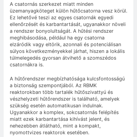
A csatornás szerkezet miatt minden
üzemanyagköteget külön hűtőcsatorna vesz körül.
Ez lehetővé teszi az egyes csatornák egyedi
ellenőrzését és karbantartását, ugyanakkor növeli
a rendszer bonyolultságát. A hűtési rendszer
meghibásodása, például ha egy csatorna
elzáródik vagy eltörik, azonnali és potenciálisan
súlyos következményekkel járhat, hiszen a lokális
túlmelegedés gyorsan átvihető a szomszédos
csatornákra is.
A hűtőrendszer megbízhatósága kulcsfontosságú
a biztonság szempontjából. Az RBMK
reaktorokban több tartalék hűtőszivattyú és
vészhelyzeti hűtőrendszer is található, amelyek
szükség esetén automatikusan indulnak.
Ugyanakkor a komplex, sokcsatornás felépítés
miatt ezek karbantartása kihívást jelent, és
nehezebben átlátható, mint a kompakt,
nyomottvizes reaktorok esetében.