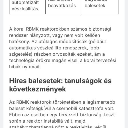
automatizált
beavatkozás
balesetek
vészleállítás
A korai RBMK reaktorokban számos biztonsági
rendszer hiányzott, vagy nem volt kellően
hatékony. Az utólagos módosítások (például
automatikus vészleállító rendszerek, jobb
szigetelés) részben orvosolták ezeket, ám a
technológia örökre magán viseli a korai tervezési
hibák nyomait.
Híres balesetek: tanulságok és
következmények
Az RBMK reaktorok történetében a legismertebb
baleset kétségkívül a csernobili katasztrófa volt.
Ebben az esetben egy tervezett biztonsági teszt
során a reaktor instabillá vált, majd
szabályozhatatlanná nőtt a reaktivitás, végül