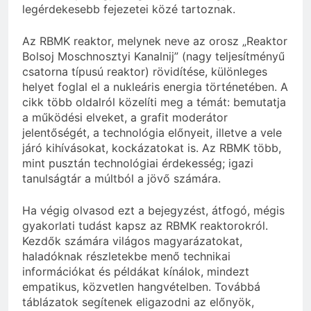
legérdekesebb fejezetei közé tartoznak.
Az RBMK reaktor, melynek neve az orosz „Reaktor
Bolsoj Moschnosztyi Kanalnij” (nagy teljesítményű
csatorna típusú reaktor) rövidítése, különleges
helyet foglal el a nukleáris energia történetében. A
cikk több oldalról közelíti meg a témát: bemutatja
a működési elveket, a grafit moderátor
jelentőségét, a technológia előnyeit, illetve a vele
járó kihívásokat, kockázatokat is. Az RBMK több,
mint pusztán technológiai érdekesség; igazi
tanulságtár a múltból a jövő számára.
Ha végig olvasod ezt a bejegyzést, átfogó, mégis
gyakorlati tudást kapsz az RBMK reaktorokról.
Kezdők számára világos magyarázatokat,
haladóknak részletekbe menő technikai
információkat és példákat kínálok, mindezt
empatikus, közvetlen hangvételben. Továbbá
táblázatok segítenek eligazodni az előnyök,