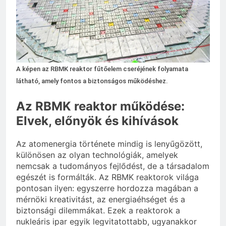
2 Hét Ezelőtt
Zöld fal készítése otthon lépésről
lépésre
3 Hét Ezelőtt
A képen az RBMK reaktor fűtőelem cseréjének folyamata
látható, amely fontos a biztonságos működéshez.
Az RBMK reaktor működése:
Elvek, előnyök és kihívások
Az atomenergia története mindig is lenyűgözött,
különösen az olyan technológiák, amelyek
nemcsak a tudományos fejlődést, de a társadalom
egészét is formálták. Az RBMK reaktorok világa
pontosan ilyen: egyszerre hordozza magában a
mérnöki kreativitást, az energiaéhséget és a
biztonsági dilemmákat. Ezek a reaktorok a
nukleáris ipar egyik legvitatottabb, ugyanakkor