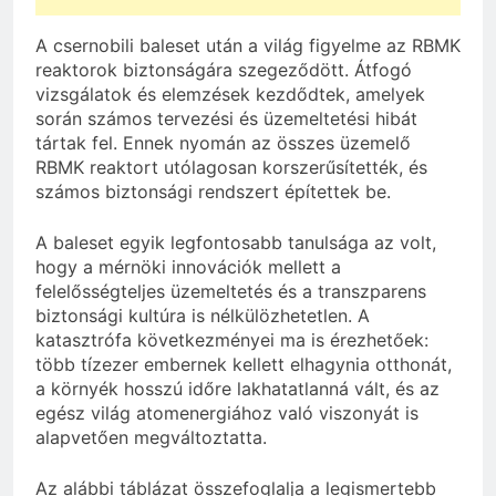
A csernobili baleset után a világ figyelme az RBMK
reaktorok biztonságára szegeződött. Átfogó
vizsgálatok és elemzések kezdődtek, amelyek
során számos tervezési és üzemeltetési hibát
tártak fel. Ennek nyomán az összes üzemelő
RBMK reaktort utólagosan korszerűsítették, és
számos biztonsági rendszert építettek be.
A baleset egyik legfontosabb tanulsága az volt,
hogy a mérnöki innovációk mellett a
felelősségteljes üzemeltetés és a transzparens
biztonsági kultúra is nélkülözhetetlen. A
katasztrófa következményei ma is érezhetőek:
több tízezer embernek kellett elhagynia otthonát,
a környék hosszú időre lakhatatlanná vált, és az
egész világ atomenergiához való viszonyát is
alapvetően megváltoztatta.
Az alábbi táblázat összefoglalja a legismertebb