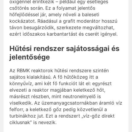
oxigénnel érintkezik – például egy esetleges
csőtörés során. Ez a folyamat jelentős
hőfejlődéssel jár, amely növeli a baleseti
kockázatot. Ráadásul a grafit moderátor hosszú
távon besugárzódik, szerkezete megváltozhat,
ezért időszakos karbantartást és cserét igényel.
Hűtési rendszer sajátosságai és
jelentősége
Az RBMK reaktorok hűtési rendszere szintén
sajátos kialakítású. A fő hűtőközeg itt a
könnyűvíz, ami két fő funkciót lát el: egyrészt
elvezeti a reaktor magjában keletkező hőt,
másrészt részben, mint neutronelnyelő is
viselkedik. Az üzemanyagcsatornákban áramló víz
felforr, a keletkező gőz pedig közvetlenül a
turbinákhoz jut. Ezt a rendszert „víz-gőz direkt
ciklusnak” is nevezik.