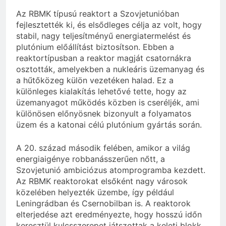
Az RBMK típusú reaktort a Szovjetunióban
fejlesztették ki, és elsődleges célja az volt, hogy
stabil, nagy teljesítményű energiatermelést és
plutónium előállítást biztosítson. Ebben a
reaktortípusban a reaktor magját csatornákra
osztották, amelyekben a nukleáris üzemanyag és
a hűtőközeg külön vezetéken halad. Ez a
különleges kialakítás lehetővé tette, hogy az
üzemanyagot működés közben is cseréljék, ami
különösen előnyösnek bizonyult a folyamatos
üzem és a katonai célú plutónium gyártás során.
A 20. század második felében, amikor a világ
energiaigénye robbanásszerűen nőtt, a
Szovjetunió ambiciózus atomprogramba kezdett.
Az RBMK reaktorokat elsőként nagy városok
közelében helyezték üzembe, így például
Leningrádban és Csernobilban is. A reaktorok
elterjedése azt eredményezte, hogy hosszú időn
keresztül kulcsszerepet játszottak a keleti blokk