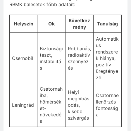
RBMK balesetek főbb adatait:
Következ
Helyszín
Ok
Tanulság
mény
Automatik
us
Biztonsági
Robbanás,
rendszere
teszt,
radioaktív
Csernobil
k hiánya,
instabilitá
szennyez
pozitív
s
és
üregténye
ző
Csatornah
Helyi
iba,
Csatornae
meghibás
hőmérsékl
llenőrzés
Leningrád
odás,
et-
fontosság
kisebb
növekedé
a
szivárgás
s