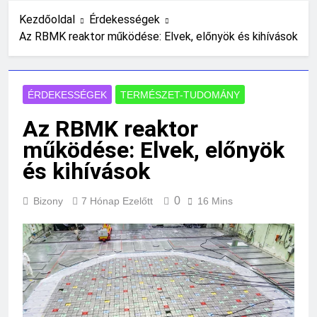
3 Nap Ezelőtt
Kezdőoldal
Érdekességek
Mikor kell előcsíráztatni a
Az RBMK reaktor működése: Elvek, előnyök és kihívások
vetőmagokat?
5 Nap Ezelőtt
Hogyan kell rendet tartani kis
lakásban?
ÉRDEKESSÉGEK
TERMÉSZET-TUDOMÁNY
1 Hét Ezelőtt
Az RBMK reaktor
Mit kell tudni a mesterséges
intelligencia veszélyeiről?
működése: Elvek, előnyök
1 Hét Ezelőtt
és kihívások
Miért kell rendszeresen
portalanítani a számítógépet?
0
Bizony
7 Hónap Ezelőtt
16 Mins
2 Hét Ezelőtt
Olcsó kerti bútor ötletek raklapból
2 Hét Ezelőtt
Mi kell egy kezdő tarot szetthez?
2 Hét Ezelőtt
Macskatartás lakásban: gyakori
hibák és megoldások