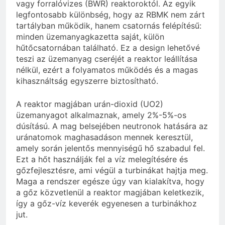
vagy forralóvizes (BWR) reaktoroktól. Az egyik
legfontosabb különbség, hogy az RBMK nem zárt
tartályban működik, hanem csatornás felépítésű:
minden üzemanyagkazetta saját, külön
hűtőcsatornában található. Ez a design lehetővé
teszi az üzemanyag cseréjét a reaktor leállítása
nélkül, ezért a folyamatos működés és a magas
kihasználtság egyszerre biztosítható.
A reaktor magjában urán-dioxid (UO2)
üzemanyagot alkalmaznak, amely 2%-5%-os
dúsítású. A mag belsejében neutronok hatására az
uránatomok maghasadáson mennek keresztül,
amely során jelentős mennyiségű hő szabadul fel.
Ezt a hőt használják fel a víz melegítésére és
gőzfejlesztésre, ami végül a turbinákat hajtja meg.
Maga a rendszer egésze úgy van kialakítva, hogy
a gőz közvetlenül a reaktor magjában keletkezik,
így a gőz-víz keverék egyenesen a turbinákhoz
jut.