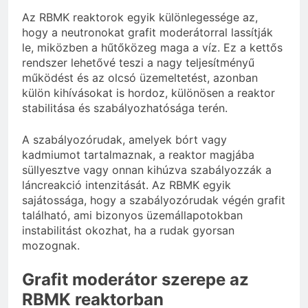
Az RBMK reaktorok egyik különlegessége az,
hogy a neutronokat grafit moderátorral lassítják
le, miközben a hűtőközeg maga a víz. Ez a kettős
rendszer lehetővé teszi a nagy teljesítményű
működést és az olcsó üzemeltetést, azonban
külön kihívásokat is hordoz, különösen a reaktor
stabilitása és szabályozhatósága terén.
A szabályozórudak, amelyek bórt vagy
kadmiumot tartalmaznak, a reaktor magjába
süllyesztve vagy onnan kihúzva szabályozzák a
láncreakció intenzitását. Az RBMK egyik
sajátossága, hogy a szabályozórudak végén grafit
található, ami bizonyos üzemállapotokban
instabilitást okozhat, ha a rudak gyorsan
mozognak.
Grafit moderátor szerepe az
RBMK reaktorban