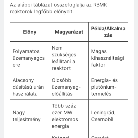
Az alábbi táblázat összefoglalja az RBMK
reaktorok legfőbb előnyeit:
Példa/Alkalma
Előny
Magyarázat
zás
Nem
Folyamatos
Magas
szükséges
üzemanyagcs
kihasználtsági
leállítani a
ere
faktor
reaktort
Alacsony
Olcsóbb
Energia- és
dúsítású urán
üzemanyag-
plutónium-
használata
előállítás
termelés
Több száz –
Nagy
ezer MW
Leningrád,
teljesítmény
elektromos
Csernobil
energia
Katonai
Szovjet