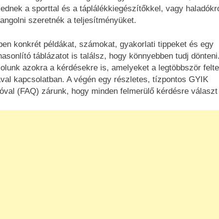
ednek a sporttal és a táplálékkiegészítőkkel, vagy haladókró
angolni szeretnék a teljesítményüket.
ben konkrét példákat, számokat, gyakorlati tippeket és egy
asonlító táblázatot is találsz, hogy könnyebben tudj dönteni
olunk azokra a kérdésekre is, amelyeket a legtöbbször felt
val kapcsolatban. A végén egy részletes, tízpontos GYIK
óval (FAQ) zárunk, hogy minden felmerülő kérdésre választ 