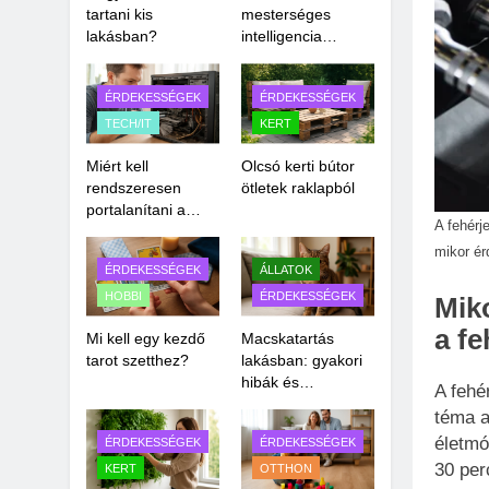
tartani kis
mesterséges
lakásban?
intelligencia
veszélyeiről?
ÉRDEKESSÉGEK
ÉRDEKESSÉGEK
TECH/IT
KERT
Miért kell
Olcsó kerti bútor
rendszeresen
ötletek raklapból
portalanítani a
A fehérj
számítógépet?
mikor é
ÉRDEKESSÉGEK
ÁLLATOK
HOBBI
ÉRDEKESSÉGEK
Miko
a fe
Mi kell egy kezdő
Macskatartás
tarot szetthez?
lakásban: gyakori
hibák és
A fehé
megoldások
téma a
életmó
ÉRDEKESSÉGEK
ÉRDEKESSÉGEK
30 per
KERT
OTTHON