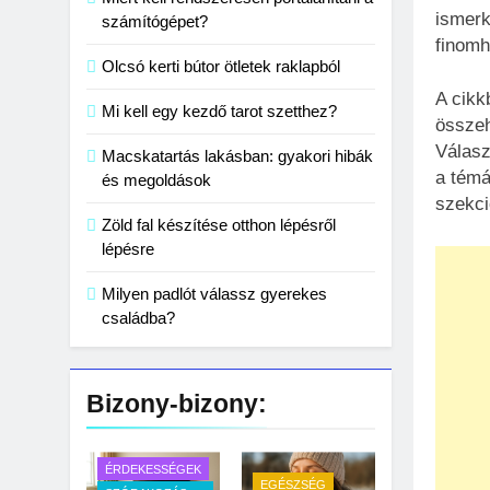
ismerk
számítógépet?
finomh
Olcsó kerti bútor ötletek raklapból
A cikk
Mi kell egy kezdő tarot szetthez?
összeh
Válasz
Macskatartás lakásban: gyakori hibák
a témá
és megoldások
szekci
Zöld fal készítése otthon lépésről
lépésre
Milyen padlót válassz gyerekes
családba?
Bizony-bizony:
ÉRDEKESSÉGEK
EGÉSZSÉG