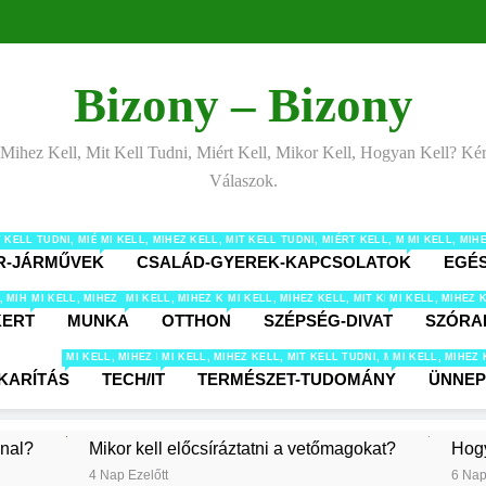
Bizony – Bizony
 Mihez Kell, Mit Kell Tudni, Miért Kell, Mikor Kell, Hogyan Kell? Ké
Válaszok.
IT KELL TUDNI, MIÉRT KELL, MIKOR KELL, HOGYAN KELL? KÉRDÉSEK ÉS VÁLASZOK ÁL
MI KELL, MIHEZ KELL, MIT KELL TUDNI, MIÉRT KELL, MIKOR KELL
MI KELL, MI
R-JÁRMŰVEK
CSALÁD-GYEREK-KAPCSOLATOK
EGÉ
 MIT KELL TUDNI, MIÉRT KELL, MIKOR KELL, HOGYAN KELL? KÉRDÉSEK ÉS VÁLASZOK É
, MIHEZ KELL, MIT KELL TUDNI, MIÉRT KELL, MIKOR KELL, HOGYAN KELL? KÉRDÉSEK 
MI KELL, MIHEZ KELL, MIT KELL TUDNI, MIÉRT KELL, MIKOR KELL, HOGYAN KE
MI KELL, MIHEZ KELL, MIT KELL TUDNI, MIÉRT KELL, MIKOR 
MI KELL, MIHEZ KELL, MIT KELL TUDNI, MI
MI KELL, MIHEZ 
KERT
MUNKA
OTTHON
SZÉPSÉG-DIVAT
SZÓRA
MI KELL, MIHEZ KELL, MIT KELL TUDNI, MIÉRT KELL, MIKOR KELL, HOGY
MI KELL, MIHEZ KELL, MIT KELL TUDNI, MIÉRT KELL, M
MI KELL, MIHEZ
KARÍTÁS
TECH/IT
TERMÉSZET-TUDOMÁNY
ÜNNE
nnal?
Mikor kell előcsíráztatni a vetőmagokat?
Hogy
4 Nap Ezelőtt
6 Nap