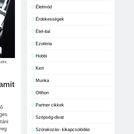
Életmód
Érdekességek
Étel-ital
Ezotéria
Hobbi
udni,
Kert
Munka
 amit
Otthon
Partner cikkek
lő
éges
Szépség-divat
táni
yeg
Szórakozás- kikapcsolódás