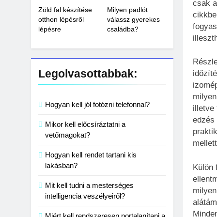
csak a
Zöld fal készítése
Milyen padlót
cikkbe
otthon lépésről
válassz gyerekes
fogyas
lépésre
családba?
illeszt
Részle
Legolvasottabbak:
időzít
izomép
milyen
Hogyan kell jól fotózni telefonnal?
illetv
edzés 
Mikor kell előcsíráztatni a
prakti
vetőmagokat?
mellett
Hogyan kell rendet tartani kis
lakásban?
Külön 
ellent
Mit kell tudni a mesterséges
milyen
intelligencia veszélyeiről?
alátám
Minden
Miért kell rendszeresen portalanítani a