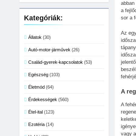
gyerekeknek?
abban 
a fejl
Kategóriák:
sor a 
Az egy
Állatok
(30)
idősza
tápany
Autó-motor-járművek
(26)
idősza
jelent
Család-gyerek-kapcsolatok
(53)
beszél
Egészség
(103)
fehérj
Életmód
(64)
A re
Érdekességek
(560)
A fehé
regene
Étel-ital
(123)
keletk
Ezotéria
(14)
igénye
vagy a