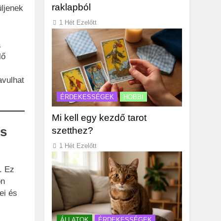
raklapból
ljenek
1 Hét Ezelőtt
a
lő
avulhat
ÉRDEKESSÉGEK
HOBBI
Mi kell egy kezdő tarot
és
szetthez?
1 Hét Ezelőtt
. Ez
on
ei és
ÁLLATOK
ÉRDEKESSÉGEK