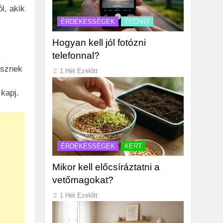
l, akik
ÉRDEKESSÉGEK
TECH/IT
Hogyan kell jól fotózni
telefonnal?
.
esznek
1 Hét Ezelőtt
kapj.
ÉRDEKESSÉGEK
KERT
Mikor kell előcsíráztatni a
vetőmagokat?
1 Hét Ezelőtt