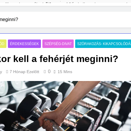
ntelligencia veszélyeiről?
Miért kell rendszeresen portala
1 Hét Ezelőtt
pból
Mi kell egy kezdő tarot szetthez?
Macskatartá
 meginni?
2 Hét Ezelőtt
2 Hét Ezelőtt
sről lépésre
Milyen padlót válassz gyerekes családba?
3 Hét Ezelőtt
ÓD
ÉRDEKESSÉGEK
SZÉPSÉG-DIVAT
SZÓRAKOZÁS- KIKAPCSOLÓDÁ
or kell a fehérjét meginni?
0
y
7 Hónap Ezelőtt
15 Mins