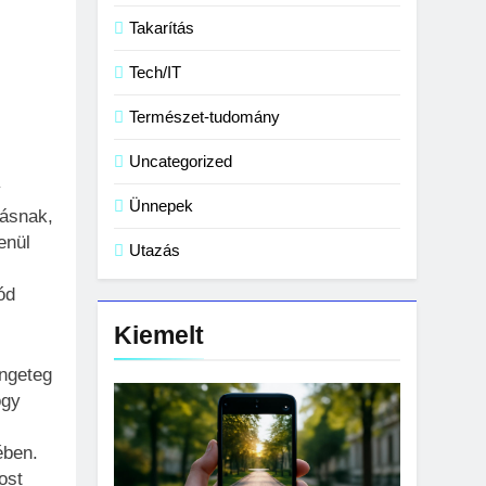
Takarítás
Tech/IT
Természet-tudomány
Uncategorized
y
Ünnepek
tásnak,
enül
Utazás
ód
Kiemelt
engeteg
ogy
ében.
ost