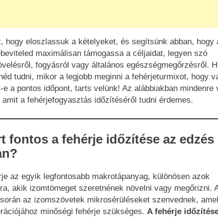
, hogy eloszlassuk a kételyeket, és segítsünk abban, hogy 
ebeviteled maximálisan támogassa a céljaidat, legyen szó
velésről, fogyásról vagy általános egészségmegőrzésről. 
néd tudni, mikor a legjobb meginni a fehérjeturmixot, hogy v
-e a pontos időpont, tarts velünk! Az alábbiakban mindenre 
 amit a fehérjefogyasztás időzítéséről tudni érdemes.
t fontos a fehérje időzítése az edzés
án?
rje az egyik legfontosabb makrotápanyag, különösen azok
a, akik izomtömeget szeretnének növelni vagy megőrizni. 
során az izomszövetek mikrosérüléseket szenvednek, ame
rációjához minőségi fehérje szükséges.
A fehérje időzítés