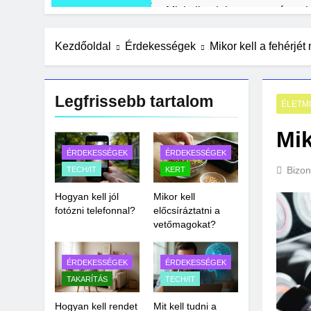
Mit kell tudni a mesterséges i
1 Hét Ezelőtt
Olcsó kerti bútor ötletek rakla
Kezdőoldal
Érdekességek
Mikor kell a fehérjét
2 Hét Ezelőtt
Zöld fal készítése otthon lépé
Legfrissebb tartalom
3 Hét Ezelőtt
ÉLETM
Mik
ÉRDEKESSÉGEK
ÉRDEKESSÉGEK
Bizon
TECH/IT
KERT
Hogyan kell jól
Mikor kell
fotózni telefonnal?
előcsíráztatni a
vetőmagokat?
ÉRDEKESSÉGEK
ÉRDEKESSÉGEK
TAKARÍTÁS
TECH/IT
Hogyan kell rendet
Mit kell tudni a