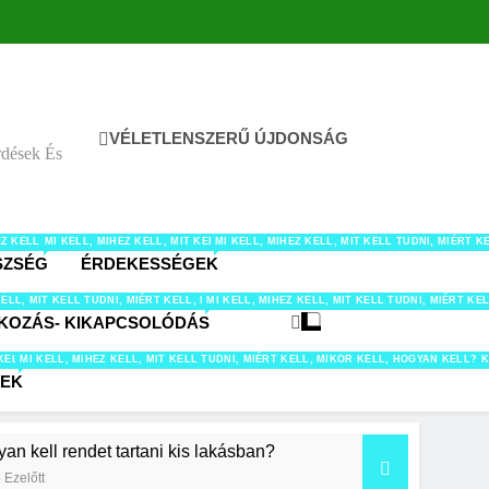
VÉLETLENSZERŰ ÚJDONSÁG
rdések És
LATOK TÉMÁBAN.
, HOGYAN KELL? KÉRDÉSEK ÉS VÁLASZOK AUTÓ-MOTOR-JÁRMŰVEK TÉMAKÖRBEN.
HEZ KELL, MIT KELL TUDNI, MIÉRT KELL, MIKOR KELL, HOGYAN KELL? KÉRDÉSEK ÉS 
MI KELL, MIHEZ KELL, MIT KELL TUDNI, MIÉRT KELL, MIKOR KELL, HOGYAN 
MI KELL, MIHEZ KELL, MIT KELL TUDNI, MIÉR
SZSÉG
ÉRDEKESSÉGEK
TEL-ITAL TÉMAKÖRBEN.
ÉS VÁLASZOK HOBBI TÉMÁBAN.
LL? KÉRDÉSEK ÉS VÁLASZOK KERT TÉMAKÖRBEN.
KELL, HOGYAN KELL? KÉRDÉSEK ÉS VÁLASZOK MUNKA-KARRIER TÉMAKÖRBEN.
ÉRT KELL, MIKOR KELL, HOGYAN KELL? KÉRDÉSEK ÉS VÁLASZOK OTTHON TÉMAKÖRBEN.
KELL, MIT KELL TUDNI, MIÉRT KELL, MIKOR KELL, HOGYAN KELL? KÉRDÉSEK ÉS VÁLA
MI KELL, MIHEZ KELL, MIT KELL TUDNI, MIÉRT
KOZÁS- KIKAPCSOLÓDÁS
AN KELL? KÉRDÉSEK ÉS VÁLASZOK TAKARÍTÁS TÉMAKÖRBEN.
IKOR KELL, HOGYAN KELL? KÉRDÉSEK ÉS VÁLASZOK TECH/IT TÉMÁBAN.
 KELL, MIT KELL TUDNI, MIÉRT KELL, MIKOR KELL, HOGYAN KELL? KÉRDÉSEK ÉS VÁ
MI KELL, MIHEZ KELL, MIT KELL TUDNI, MIÉRT KELL, MIKOR KELL, HOGYAN KELL
PEK
an kell rendet tartani kis lakásban?
 Ezelőtt