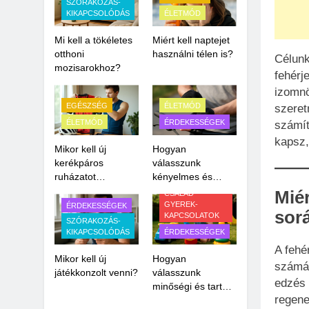
SZÓRAKOZÁS-
KIKAPCSOLÓDÁS
ÉLETMÓD
Mi kell a tökéletes
Miért kell naptejet
otthoni
használni télen is?
Célunk
mozisarokhoz?
fehérj
izomnö
EGÉSZSÉG
ÉLETMÓD
szeret
ÉLETMÓD
ÉRDEKESSÉGEK
számít
kapsz,
Mikor kell új
Hogyan
kerékpáros
válasszunk
ruházatot
kényelmes és
vásárolni?
biztonságos biciklis
Miér
CSALÁD-
kesztyűt?
GYEREK-
ÉRDEKESSÉGEK
sor
KAPCSOLATOK
SZÓRAKOZÁS-
KIKAPCSOLÓDÁS
ÉRDEKESSÉGEK
A fehé
Mikor kell új
Hogyan
számár
játékkonzolt venni?
válasszunk
edzés 
minőségi és tartós
regene
kültéri játékokat