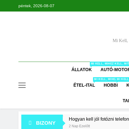
Ugrás
péntek, 2026-08-07
a
tartalomra
Mi Kell,
MI KELL, MIHEZ KELL, M
ÁLLATOK
AUTÓ-MOTO
MI KELL, MIHEZ KELL,
MI KELL
ÉTEL-ITAL
HOBBI
TA
Hogyan kell jól fotózni telefo
BIZONY
2 Nap Ezelőtt