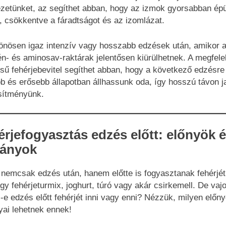
zetünket, az segíthet abban, hogy az izmok gyorsabban épü
, csökkentve a fáradtságot és az izomlázat.
önösen igaz intenzív vagy hosszabb edzések után, amikor 
én- és aminosav-raktárak jelentősen kiürülhetnek. A megfele
ésű fehérjebevitel segíthet abban, hogy a következő edzésre
bb és erősebb állapotban állhassunk oda, így hosszú távon j
esítményünk.
rjefogyasztás edzés előtt: előnyök 
rányok
nemcsak edzés után, hanem előtte is fogyasztanak fehérjét
egy fehérjeturmix, joghurt, túró vagy akár csirkemell. De vaj
-e edzés előtt fehérjét inni vagy enni? Nézzük, milyen előny
yai lehetnek ennek!