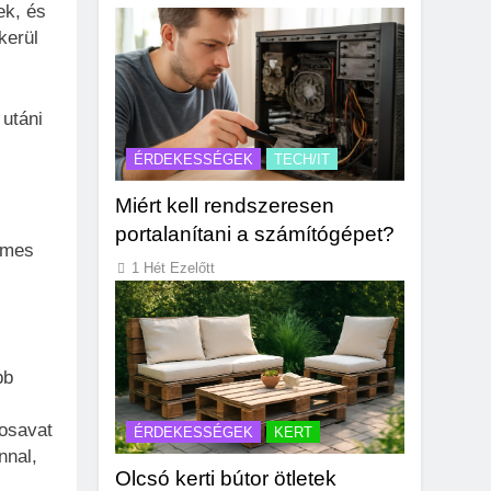
ek, és
kerül
 utáni
ÉRDEKESSÉGEK
TECH/IT
Miért kell rendszeresen
portalanítani a számítógépet?
emes
1 Hét Ezelőtt
bb
nosavat
ÉRDEKESSÉGEK
KERT
nnal,
Olcsó kerti bútor ötletek