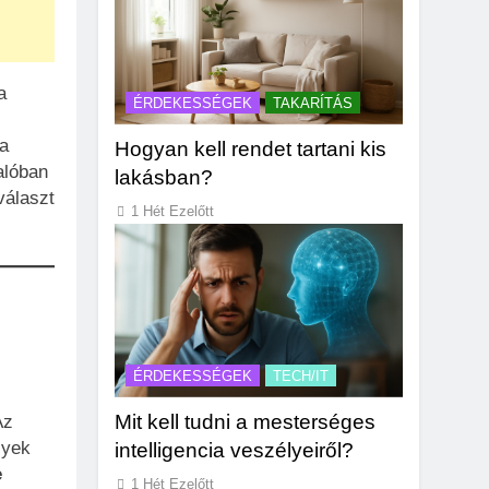
a
ÉRDEKESSÉGEK
TAKARÍTÁS
Ha
Hogyan kell rendet tartani kis
alóban
lakásban?
választ
1 Hét Ezelőtt
ÉRDEKESSÉGEK
TECH/IT
Mit kell tudni a mesterséges
Az
lyek
intelligencia veszélyeiről?
e
1 Hét Ezelőtt