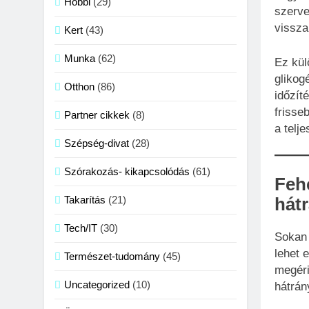
Hobbi
(29)
szerve
vissza
Kert
(43)
Munka
(62)
Ez kül
glikog
Otthon
(86)
időzít
frisse
Partner cikkek
(8)
a telj
Szépség-divat
(28)
Szórakozás- kikapcsolódás
(61)
Fehé
Takarítás
(21)
hát
Tech/IT
(30)
Sokan 
lehet 
Természet-tudomány
(45)
megéri
Uncategorized
(10)
hátrán