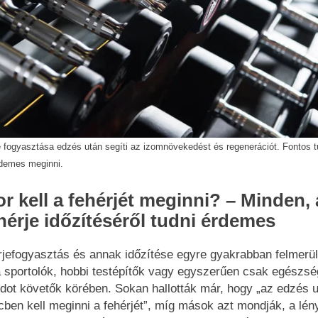
e fogyasztása edzés után segíti az izomnövekedést és regenerációt. Fontos t
rdemes meginni.
r kell a fehérjét meginni? – Minden,
hérje időzítéséről tudni érdemes
rjefogyasztás és annak időzítése egyre gyakrabban felmerü
 sportolók, hobbi testépítők vagy egyszerűen csak egészs
dot követők körében. Sokan hallották már, hogy „az edzés u
cben kell meginni a fehérjét”, míg mások azt mondják, a lén