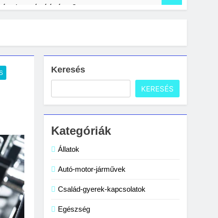
nítani a számítógépet?
s lakásban: gyakori hibák és megoldások
Keresés
S
KERESÉS
Kategóriák
Állatok
Autó-motor-járművek
Család-gyerek-kapcsolatok
Egészség