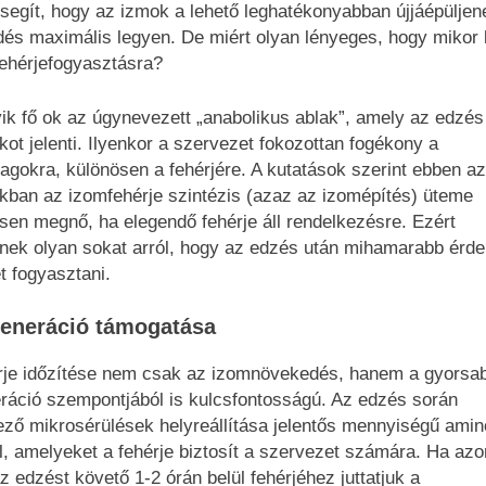
segít, hogy az izmok a lehető leghatékonyabban újjáépüljen
ődés maximális legyen. De miért olyan lényeges, hogy mikor 
fehérjefogyasztásra?
ik fő ok az úgynevezett „anabolikus ablak”, amely az edzés
kot jelenti. Ilyenkor a szervezet fokozottan fogékony a
agokra, különösen a fehérjére. A kutatások szerint ebben az
kban az izomfehérje szintézis (azaz az izomépítés) üteme
ősen megnő, ha elegendő fehérje áll rendelkezésre. Ezért
nek olyan sokat arról, hogy az edzés után mihamarabb érd
ét fogyasztani.
generáció támogatása
rje időzítése nem csak az izomnövekedés, hanem a gyorsa
ráció szempontjából is kulcsfontosságú. Az edzés során
ező mikrosérülések helyreállítása jelentős mennyiségű ami
l, amelyeket a fehérje biztosít a szervezet számára. Ha azo
z edzést követő 1-2 órán belül fehérjéhez juttatjuk a